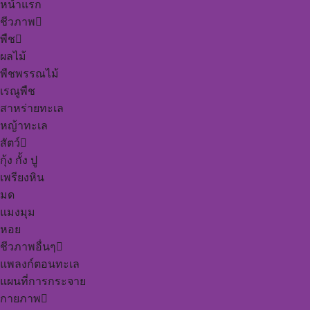
หน้าแรก
ชีวภาพ
พืช
ผลไม้
พืชพรรณไม้
เรณูพืช
สาหร่ายทะเล
หญ้าทะเล
สัตว์
กุ้ง กั้ง ปู
เพรียงหิน
มด
แมงมุม
หอย
ชีวภาพอื่นๆ
แพลงก์ตอนทะเล
แผนที่การกระจาย
กายภาพ