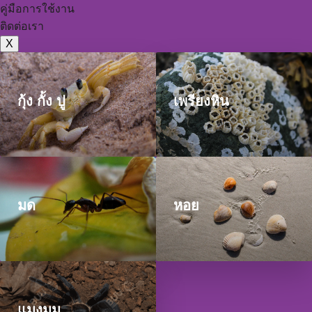
คู่มือการใช้งาน
ติดต่อเรา
X
กุ้ง กั้ง ปู
เพรียงหิน
มด
หอย
แมงมุม