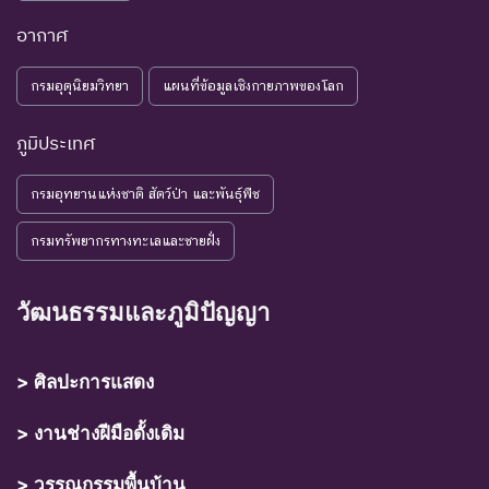
อากาศ
กรมอุตุนิยมวิทยา
แผนที่ข้อมูลเชิงกายภาพของโลก
ภูมิประเทศ
กรมอุทยานแห่งชาติ สัตว์ป่า และพันธุ์พืช
กรมทรัพยากรทางทะเลและชายฝั่ง
วัฒนธรรมและภูมิปัญญา
> ศิลปะการแสดง
> งานช่างฝีมือดั้งเดิม
> วรรณกรรมพื้นบ้าน