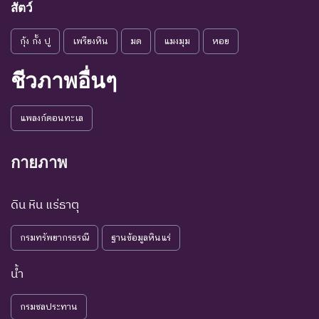
ระดับความรุนแรง : เสี่ยงน้อย (LR)
สัตว์
ชนิดพันธุ์ที่มีแนวโน้มอาจถูก
กุ้ง กั้ง ปู
เพรียงหิน
มด
แมงมุม
หอย
NT : Near
ใกล้ถูก
คุกคามในอนาคตอันใกล้
Threatened
คุกคาม
เนื่องจากปัจจัยต่างๆ ยังไม่มี
ชีวภาพอื่นๆ
ผลกระทบมาก
เป็น
ชนิดพันธุ์ที่ยังไม่อยู่ในภาวะ
LC : Least
แพลงก์ตอนทะเล
กังวล
ถูกคุกคามและพบเห็นอยู่
Concerned
น้อยที่สุด
ทั่วไป
กายภาพ
ชนิดพันธุ์ที่มีข้อมูลไม่เพียงพอ
ที่จะวิเคราะห์ถึงความเสี่ยงต่อ
ดิน หิน แร่ธาตุ
การสูญพันธุ์โดยตรงหรือโดย
DD : Data
ข้อมูลไม่
อ้อม ชนิดพันธุ์กลุ่มนี้มีความ
Deficient
เพียงพอ
กรมทรัพยากรธรณี
ฐานข้อมูลหินแร่
จำเป็น ต่อการจัดหาความรู้
เพิ่มเติมจากการศึกษาวิจัยใน
น้ำ
อนาคต
NE : Not
ชนิดพันธุ์ที่ยังไม่มีการพิจารณาการ
กรมชลประทาน
Evaluated
ประเมินสถานภาพ