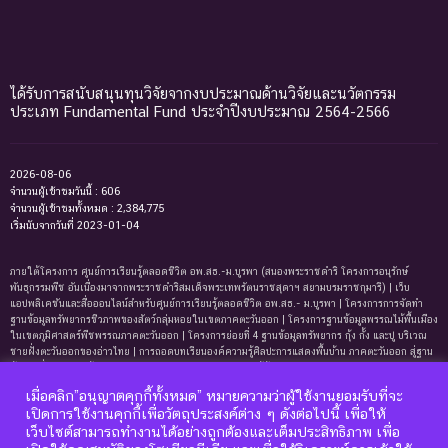
ได้รับการสนับสนุนทุนวิจัยจากงบประมาณด้านวิจัยและนวัตกรรม
ประเภท Fundamental Fund ประจำปีงบประมาณ 2564-2566
2026-08-06
จำนวนผู้เข้าชมวันนี้ : 606
จำนวนผู้เข้าชมทั้งหมด : 2,384,775
เริ่มนับจากวันที่ 2023-01-04
ภายใต้โครงการ ศูนย์การเรียนรู้ตลอดชีวิต อพ.สธ.-ม.บูรพา (สนองพระราชดำริ โครงการอนุรักษ์
พันธุกรรมพืช อันเนื่องมาจากพระราชดำริสมเด็จพระเทพรัตนราชสุดาฯ สยามบรมราชกุมารี) | เว็บ
แอปพลิเคชันและสื่อออนไลน์สำหรับศูนย์การเรียนรู้ตลอดชีวิต อพ.สธ.- ม.บูรพา | โครงการการจัดทํา
ฐานข้อมูลทรัพยากรชีวภาพของสัตว์กลุ่มหอยในเขตภาคตะวันออก | โครงการฐานข้อมูลพรรณไม้พื้นเมือง
ในเขตภูมิศาสตร์พืชพรรณภาคตะวันออก | โครงการย่อยที่ 4 ฐานข้อมูลทรัพยากร กุ้ง กั้ง และปู บริเวณ
ชายฝั่งตะวันออกของอ่าวไทย | การถอดบทเรียนองค์ความรู้ศิลปะการแสดงพื้นบ้าน ภาคตะวันออก สู่ฐาน
ข้อมูลเพื่อการเรียนรู้ตลอดชีพ | การพัฒนาหลักสูตรการเรียนรู้ด้านความหลากหลายของ
ทรัพยากรธรรมชาติและมรดกทางวัฒนธรรม ภาคตะวันออก | ฐานข้อมูลมดในเขตภาคตะวันออกของ
เมื่อคลิก”อนุญาตคุกกี้ทั้งหมด” หมายความว่าผู้ใช้งานยอมรับที่จะ
ประเทศไทย | ฐานข้อมูลเพรียงหินในเขตภาคตะวันออกของประเทศไทย | ฐานข้อมูลทรัพยากรหญ้าทะเล
เปิดการใช้งานคุกกี้เพื่อวัตถุประสงค์ต่าง ๆ ดังต่อไปนี้ เพื่อให้
บริเวณชายฝั่งตะวันออกของอ่าวไทย | ฐานข้อมูลทรัพยากรแพลงก์ตอนทะเลและสาหร่ายทะเลบริเวณ
เว็บไซต์สามารถทำงานได้อย่างถูกต้องและเต็มประสิทธิภาพ เพื่อ
ชายฝั่งทะเลตะวันออกของอ่าวไทย | ฐานข้อมูลแมงมุมอันดับฐาน Mygalomorphae ในเขตภาคตะวันออก
ของประเทศไทย | โครงการการถอดบทเรียนองค์ความรู้ระบบนิเวศหาดทรายและหาดหินบริเวณชายหาด