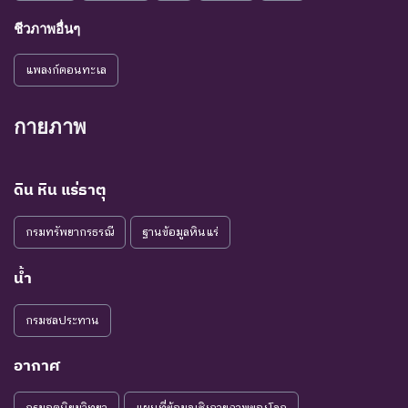
ชีวภาพอื่นๆ
แพลงก์ตอนทะเล
กายภาพ
ดิน หิน แร่ธาตุ
กรมทรัพยากรธรณี
ฐานข้อมูลหินแร่
น้ำ
กรมชลประทาน
อากาศ
กรมอุตุนิยมวิทยา
แผนที่ข้อมูลเชิงกายภาพของโลก