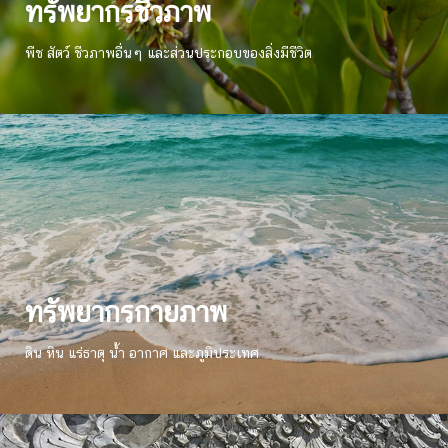
ทรัพยากรชีวภาพ
พืช สัตว์ ชีวภาพอื่นๆ และส่วนประกอบของสิ่งมีชีวิต
ทรัพยากรกายภาพ
ดิน หิน แร่ธาตุ น้ำ อากาศ และภูมิประเทศ