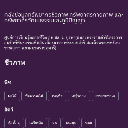
คลังข้อมูลทรัพยากรชีวภาพ ทรัพยากรกายภาพ และ
ทรัพยากรวัฒนธรรมและภูมิปัญญา
ศูนย์การเรียนรู้ตลอดชีวิต อพ.สธ.-ม.บูรพา(สนองพระราชดำริโครงการ
อนุรักษ์พันธุกรรมพืชอันเนื่องมาจากพระราชดำริ สมเด็จพระเทพรัตน
ราชสุดาฯ สยามบรมราชกุมารี)
ชีวภาพ
พืช
ผลไม้
พืชพรรณไม้
เรณูพืช
หญ้าทะเล
สาหร่ายทะเล
สัตว์
กุ้ง กั้ง ปู
เพรียงหิน
มด
แมงมุม
หอย