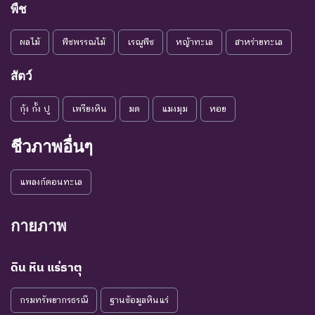
พืช
ผลไม้
พืชพรรณไม้
เรณูพืช
หญ้าทะเล
สาหร่ายทะเล
สัตว์
กุ้ง กั้ง ปู
เพรียงหิน
มด
แมงมุม
หอย
ชีวภาพอื่นๆ
แพลงก์ตอนทะเล
กายภาพ
ดิน หิน แร่ธาตุ
กรมทรัพยากรธรณี
ฐานข้อมูลหินแร่