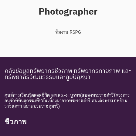
Photographer
ทีมงาน RSPG
คลังข้อมูลทรัพยากรชีวภาพ ทรัพยากรกายภาพ และ
ทรัพยากรวัฒนธรรมและภูมิปัญญา
ศูนย์การเรียนรู้ตลอดชีวิต อพ.สธ.-ม.บูรพา(สนองพระราชดำริโครงการ
อนุรักษ์พันธุกรรมพืชอันเนื่องมาจากพระราชดำริ สมเด็จพระเทพรัตน
ราชสุดาฯ สยามบรมราชกุมารี)
ชีวภาพ