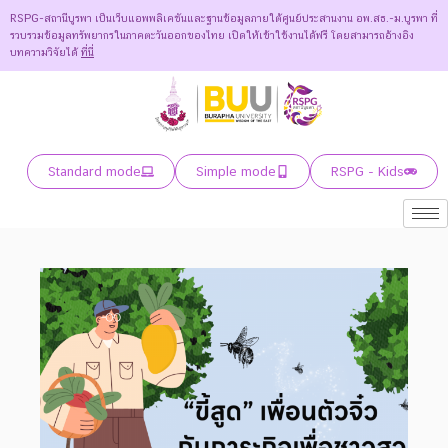
RSPG-สถานีบูรพา เป็นเว็บแอพพลิเคชันและฐานข้อมูลภายใต้ศูนย์ประสานงาน อพ.สธ.-ม.บูรพา ที่
รวบรวมข้อมูลทรัพยากรในภาคตะวันออกของไทย เปิดให้เข้าใช้งานได้ฟรี โดยสามารถอ้างอิง
บทความวิจัยได้
ที่นี่
Standard mode
Simple mode
RSPG - Kids