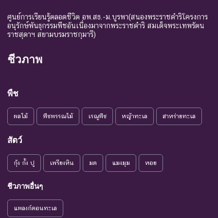
ศูนย์การเรียนรู้ตลอดชีวิต อพ.สธ.-ม.บูรพา(สนองพระราชดำริโครงการ
อนุรักษ์พันธุกรรมพืชอันเนื่องมาจากพระราชดำริ สมเด็จพระเทพรัตน
ราชสุดาฯ สยามบรมราชกุมารี)
ชีวภาพ
พืช
ผลไม้
พืชพรรณไม้
เรณูพืช
หญ้าทะเล
สาหร่ายทะเล
สัตว์
กุ้ง กั้ง ปู
เพรียงหิน
มด
แมงมุม
หอย
ชีวภาพอื่นๆ
แพลงก์ตอนทะเล