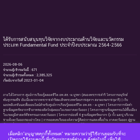
ได้รับการสนับสนุนทุนวิจัยจากงบประมาณด้านวิจัยและนวัตกรรม
ประเภท Fundamental Fund ประจำปีงบประมาณ 2564-2566
2026-08-06
จำนวนผู้เข้าชมวันนี้ : 671
จำนวนผู้เข้าชมทั้งหมด : 2,385,325
เริ่มนับจากวันที่ 2023-01-04
ภายใต้โครงการ ศูนย์การเรียนรู้ตลอดชีวิต อพ.สธ.-ม.บูรพา (สนองพระราชดำริ โครงการอนุรักษ์
พันธุกรรมพืช อันเนื่องมาจากพระราชดำริสมเด็จพระเทพรัตนราชสุดาฯ สยามบรมราชกุมารี) | เว็บ
แอปพลิเคชันและสื่อออนไลน์สำหรับศูนย์การเรียนรู้ตลอดชีวิต อพ.สธ.- ม.บูรพา | โครงการการจัดทํา
ฐานข้อมูลทรัพยากรชีวภาพของสัตว์กลุ่มหอยในเขตภาคตะวันออก | โครงการฐานข้อมูลพรรณไม้พื้นเมือง
ในเขตภูมิศาสตร์พืชพรรณภาคตะวันออก | โครงการย่อยที่ 4 ฐานข้อมูลทรัพยากร กุ้ง กั้ง และปู บริเวณ
ชายฝั่งตะวันออกของอ่าวไทย | การถอดบทเรียนองค์ความรู้ศิลปะการแสดงพื้นบ้าน ภาคตะวันออก สู่ฐาน
ข้อมูลเพื่อการเรียนรู้ตลอดชีพ | การพัฒนาหลักสูตรการเรียนรู้ด้านความหลากหลายของ
ทรัพยากรธรรมชาติและมรดกทางวัฒนธรรม ภาคตะวันออก | ฐานข้อมูลมดในเขตภาคตะวันออกของ
เมื่อคลิก”อนุญาตคุกกี้ทั้งหมด” หมายความว่าผู้ใช้งานยอมรับที่จะ
ประเทศไทย | ฐานข้อมูลเพรียงหินในเขตภาคตะวันออกของประเทศไทย | ฐานข้อมูลทรัพยากรหญ้าทะเล
เปิดการใช้งานคุกกี้เพื่อวัตถุประสงค์ต่าง ๆ ดังต่อไปนี้ เพื่อให้
บริเวณชายฝั่งตะวันออกของอ่าวไทย | ฐานข้อมูลทรัพยากรแพลงก์ตอนทะเลและสาหร่ายทะเลบริเวณ