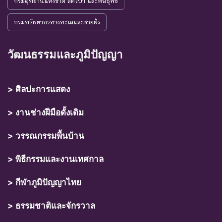
กรมอุทยานแห่งชาติ สัตว์ป่า และพันธุ์พืช
กรมทรัพยากรทางทะเลและชายฝั่ง
วัฒนธรรมและภูมิปัญญา
> ศิลปะการแสดง
> งานช่างฝีมือดั้งเดิม
> วรรณกรรมพื้นบ้าน
> พิธีกรรมและงานเทศกาล
> กีฬาภูมิปัญญาไทย
> ธรรมชาติและจักรวาล