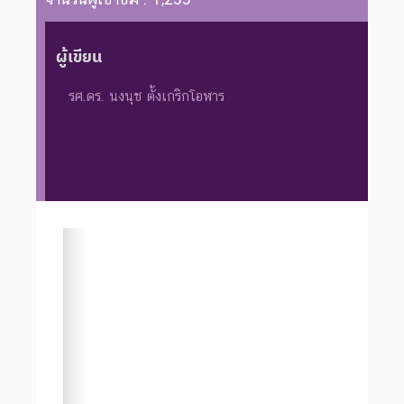
ผู้เขียน
รศ.ดร. นงนุช ตั้งเกริกโอฬาร