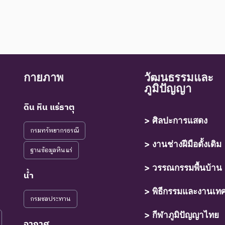
กายภาพ
วัฒนธรรมและ
ภูมิปัญญา
ดิน หิน แร่ธาตุ
> ศิลปะการแสดง
กรมทรัพยากรธรณี
> งานช่างฝีมือดั้งเดิม
ฐานข้อมูลหินแร่
> วรรณกรรมพื้นบ้าน
น้ำ
> พิธีกรรมและงานเท
กรมชลประทาน
> กีฬาภูมิปัญญาไทย
อากาศ