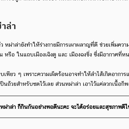
าล่า
 หม่าล่ายังทำให้ร่างกายมีการเผาผลาญที่ดี ช่วยเพิ่มความ
ือ ในแถบเมืองเฉิงตู และ เมืองฉงชิ่ง ซึ่งมีอากาศที่หน
บบเพียว ๆ เพราะความเผ็ดร้อนอาจทำให้ลำไส้เกิดอาการแป
็นถ้วยสำหรับซดไว้เลย ส่วนหม่าล่า เอาไว้แค่ลวกเนื้อก็
กหม่าล่า ก็กินกันอย่างพอดีนะคะ จะได้อร่อยและสุขภาพดี