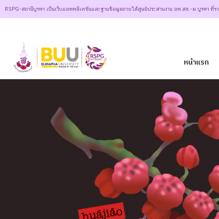
RSPG-สถานีบูรพา เป็นเว็บแอพพลิเคชันและฐานข้อมูลภายใต้ศูนย์ประสานงาน อพ.สธ.-ม.บูรพา ที่ร
หน้าแรก