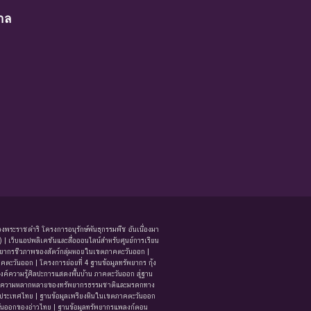
าล
งพระราชดำริ โครงการอนุรักษ์พันธุกรรมพืช อันเนื่องมา
 เว็บแอปพลิเคชันและสื่อออนไลน์สำหรับศูนย์การเรียน
รัพยากรชีวภาพของสัตว์กลุ่มหอยในเขตภาคตะวันออก |
ะวันออก | โครงการย่อยที่ 4 ฐานข้อมูลทรัพยากร กุ้ง
งค์ความรู้ศิลปะการแสดงพื้นบ้าน ภาคตะวันออก สู่ฐาน
รู้ด้านความหลากหลายของทรัพยากรธรรมชาติและมรดกทาง
ระเทศไทย | ฐานข้อมูลเพรียงหินในเขตภาคตะวันออก
วันออกของอ่าวไทย | ฐานข้อมูลทรัพยากรแพลงก์ตอน