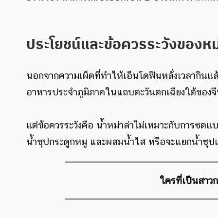
ประโยชน์และข้อควรระวังของหม่
นอกจากความเผ็ดที่ทำให้เอ็นโดฟินหลั่งเวลากินแล้ว
อาหารประจำภูมิภาคในแถบตะวันตกเฉียงใต้ของจีน หร
แต่ข้อควรระวังคือ น้ำหม่าล่าไม่เหมาะกับการซดแ
น้ำซุปกระดูกหมู และผสมน้ำใส หรือจะแยกน้ำซุปเป
ใครที่เป็นสาว