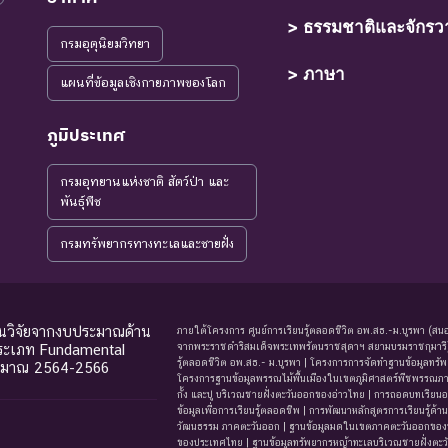
> ธรรมชาติและจักรว
กรมอุตุนิยมวิทยา
> ภาษา
แผนที่ข้อมูลเชิงกายภาพของโลก
ภูมิประเทศ
กรมอุทยานแห่งชาติ สัตว์ป่า และ
พันธุ์พืช
กรมทรัพยากรทางทะเลและชายฝั่ง
ุนวิจัยจากงบประมาณด้าน
ภายใต้โครงการ ศูนย์การเรียนรู้ตลอดชีวิต อพ.สธ.-ม.บูรพา (สนอ
ประเภท Fundamental
จากพระราชดำริสมเด็จพระเทพรัตนราชสุดาฯ สยามบรมราชกุมารี) |
รู้ตลอดชีวิต อพ.สธ.- ม.บูรพา | โครงการการจัดทําฐานข้อมูลท
ะมาณ 2564-2566
โครงการฐานข้อมูลพรรณไม้พื้นเมืองในเขตภูมิศาสตร์พืชพรรณภาคต
กั้ง และปู บริเวณชายฝั่งตะวันออกของอ่าวไทย | การถอดบทเรียนอ
ข้อมูลเพื่อการเรียนรู้ตลอดชีพ | การพัฒนาหลักสูตรการเรียน
วัฒนธรรม ภาคตะวันออก | ฐานข้อมูลมดในเขตภาคตะวันออกของป
ของประเทศไทย | ฐานข้อมูลทรัพยากรหญ้าทะเลบริเวณชายฝั่งตะ