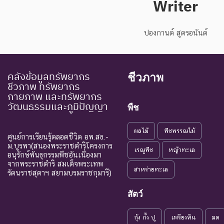
Writer
ปองกานต์ สูตรอนันต์
คลังข้อมูลทรัพยากร
ชีวภาพ
ชีวภาพ ทรัพยากร
กายภาพ และทรัพยากร
วัฒนธรรมและภูมิปัญญา
พืช
ผลไม้
พืชพรรณไม้
ศูนย์การเรียนรู้ตลอดชีวิต อพ.สธ.-
ม.บูรพา(สนองพระราชดำริโครงการ
เรณูพืช
หญ้าทะเล
อนุรักษ์พันธุกรรมพืชอันเนื่องมา
จากพระราชดำริ สมเด็จพระเทพ
สาหร่ายทะเล
รัตนราชสุดาฯ สยามบรมราชกุมารี)
สัตว์
กุ้ง กั้ง ปู
เพรียงหิน
มด