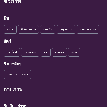
ชีวภาพ
พืช
ผลไม้
พืชพรรณไม้
เรณูพืช
หญ้าทะเล
สาหร่ายทะเล
สัตว์
กุ้ง กั้ง ปู
เพรียงหิน
มด
แมงมุม
หอย
ชีวภาพอื่นๆ
แพลงก์ตอนทะเล
กายภาพ
ดิน หิน แร่ธาตุ