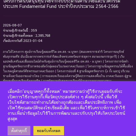
ได้รับการสนับสนุนทุนวิจัยจากงบประมาณด้านวิจัยและนวัตกรรม
ประเภท Fundamental Fund ประจำปีงบประมาณ 2564-2566
2026-08-07
จำนวนผู้เข้าชมวันนี้ : 359
จำนวนผู้เข้าชมทั้งหมด : 2,385,768
เริ่มนับจากวันที่ 2023-01-04
ภายใต้โครงการ ศูนย์การเรียนรู้ตลอดชีวิต อพ.สธ.-ม.บูรพา (สนองพระราชดำริ โครงการอนุรักษ์
พันธุกรรมพืช อันเนื่องมาจากพระราชดำริสมเด็จพระเทพรัตนราชสุดาฯ สยามบรมราชกุมารี) | เว็บ
แอปพลิเคชันและสื่อออนไลน์สำหรับศูนย์การเรียนรู้ตลอดชีวิต อพ.สธ.- ม.บูรพา | โครงการการจัดทํา
ฐานข้อมูลทรัพยากรชีวภาพของสัตว์กลุ่มหอยในเขตภาคตะวันออก | โครงการฐานข้อมูลพรรณไม้พื้นเมือง
ในเขตภูมิศาสตร์พืชพรรณภาคตะวันออก | โครงการย่อยที่ 4 ฐานข้อมูลทรัพยากร กุ้ง กั้ง และปู บริเวณ
ชายฝั่งตะวันออกของอ่าวไทย | การถอดบทเรียนองค์ความรู้ศิลปะการแสดงพื้นบ้าน ภาคตะวันออก สู่ฐาน
ข้อมูลเพื่อการเรียนรู้ตลอดชีพ | การพัฒนาหลักสูตรการเรียนรู้ด้านความหลากหลายของ
ทรัพยากรธรรมชาติและมรดกทางวัฒนธรรม ภาคตะวันออก | ฐานข้อมูลมดในเขตภาคตะวันออกของ
เมื่อคลิก”อนุญาตคุกกี้ทั้งหมด” หมายความว่าผู้ใช้งานยอมรับที่จะ
ประเทศไทย | ฐานข้อมูลเพรียงหินในเขตภาคตะวันออกของประเทศไทย | ฐานข้อมูลทรัพยากรหญ้าทะเล
บริเวณชายฝั่งตะวันออกของอ่าวไทย | ฐานข้อมูลทรัพยากรแพลงก์ตอนทะเลและสาหร่ายทะเลบริเวณ
เปิดการใช้งานคุกกี้เพื่อวัตถุประสงค์ต่าง ๆ ดังต่อไปนี้ เพื่อให้
ชายฝั่งทะเลตะวันออกของอ่าวไทย | ฐานข้อมูลแมงมุมอันดับฐาน Mygalomorphae ในเขตภาคตะวันออก
เว็บไซต์สามารถทำงานได้อย่างถูกต้องและเต็มประสิทธิภาพ เพื่อ
ของประเทศไทย | โครงการการถอดบทเรียนองค์ความรู้ระบบนิเวศหาดทรายและหาดหินบริเวณชายหาด
เปิดใช้คุณสมบัติของโซเชียลมีเดีย และเพื่อใช้วิเคราะห์การเข้าใช้
บางแสนและแหลมแท่น จังหวัดชลบุรี เพื่อการจัดทำฐานข้อมูลและการพัฒนาหลักสูตรการเรียนรู้ด้าน
งานเพื่อนำข้อมูลไปใช้ในการพัฒนาและปรับปรุงให้เกิดประโยชน์
นิเวศวิทยา
สูงสุด
ตั้งค่าคุกกี้
ยอมรับทั้งหมด