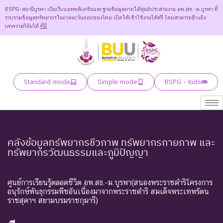
RSPG-สถานีบูรพา เป็นเว็บแอพพลิเคชันและฐานข้อมูลภายใต้ศูนย์ประสานงาน อพ.สธ.-ม.บูรพา ที่
รวบรวมข้อมูลทรัพยากรในภาคตะวันออกของไทย เปิดให้เข้าใช้งานได้ฟรี โดยสามารถอ้างอิง
บทความวิจัยได้
ที่นี่
Standard mode
Simple mode
RSPG - Kids
คลังข้อมูลทรัพยากรชีวภาพ ทรัพยากรกายภาพ และ
ทรัพยากรวัฒนธรรมและภูมิปัญญา
ศูนย์การเรียนรู้ตลอดชีวิต อพ.สธ.-ม.บูรพา(สนองพระราชดำริโครงการ
อนุรักษ์พันธุกรรมพืชอันเนื่องมาจากพระราชดำริ สมเด็จพระเทพรัตน
ราชสุดาฯ สยามบรมราชกุมารี)