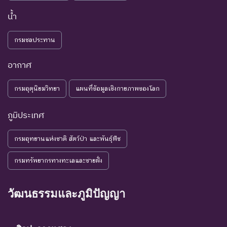
เพิ่มเติมจากการศึกษาวิจัยใน
อนาคต
น้ำ
NE : Not
ชนิดพันธุ์ที่ยังไม่มีการพิจารณาการ
กรมชลประทาน
Evaluated
ประเมินสถานภาพ
อากาศ
กรมอุตุนิยมวิทยา
แผนที่ข้อมูลเชิงกายภาพของโลก
ภูมิประเทศ
กรมอุทยานแห่งชาติ สัตว์ป่า และพันธุ์พืช
กรมทรัพยากรทางทะเลและชายฝั่ง
วัฒนธรรมและภูมิปัญญา