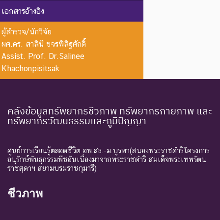
EW :
สูญพันธุ์
ชนิดพันธุ์ที่ไม่มีรายงานว่าพบ
เอกสารอ้างอิง
Extinct in
ใน
อาศัยอยู่ในถิ่นที่อยู่อาศัยตาม
the Wild
ธรรมชาติ
ธรรมชาติ
ผู้สำรวจ/นักวิจัย
ผศ.ดร. สาลินี ขจรพิสิฐศักดิ์
ระดับความรุนแรง : ถูกคุกคาม
Assist. Prof. Dr.Salinee
CR :
ใกล้สูญ
ชนิดพันธุ์ที่มีความเสี่ยงสูงต่อ
Khachonpisitsak
Critically
พันธุ์
การสูญพันธุ์จากพื้นที่
Endangered
อย่างยิ่ง
ธรรมชาติในขณะนี้
ชนิดพันธุ์ที่กำลังอยู่ในภาวะ
คลังข้อมูลทรัพยากรชีวภาพ ทรัพยากรกายภาพ และ
ทรัพยากรวัฒนธรรมและภูมิปัญญา
อันตรายที่ใกล้จะสูญพันธุ์ไป
จากโลกหรือสูญพันธุ์ไปจาก
EN :
ใกล้สูญ
แหล่งที่มีการกระจายพันธุ์อยู่
Endangered
พันธุ์
ศูนย์การเรียนรู้ตลอดชีวิต อพ.สธ.-ม.บูรพา(สนองพระราชดำริโครงการ
ถ้าปัจจัยต่าง ๆ ที่เป็นสาเหตุ
อนุรักษ์พันธุกรรมพืชอันเนื่องมาจากพระราชดำริ สมเด็จพระเทพรัตน
ราชสุดาฯ สยามบรมราชกุมารี)
ให้เกิดการสูญพันธุ์ยังดำเนิน
ต่อไป
ชีวภาพ
ชนิดพันธุ์ที่เข้าสู่ภาวะใกล้สูญ
แนวโน้ม
พันธุ์ในอนาคตอันใกล้ ถ้ายัง
VU :