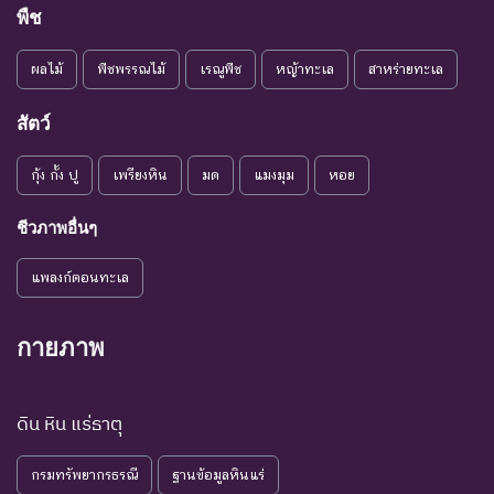
ใกล้สูญ
คงมีปัจจัยต่างๆ อันเป็น
พืช
Vulnerable
พันธุ์
สาเหตุให้ชนิดพันธุ์นั้นสูญ
พันธุ์
ผลไม้
พืชพรรณไม้
เรณูพืช
หญ้าทะเล
สาหร่ายทะเล
ระดับความรุนแรง : เสี่ยงน้อย (LR)
สัตว์
ชนิดพันธุ์ที่มีแนวโน้มอาจถูก
NT : Near
ใกล้ถูก
คุกคามในอนาคตอันใกล้
กุ้ง กั้ง ปู
เพรียงหิน
มด
แมงมุม
หอย
Threatened
คุกคาม
เนื่องจากปัจจัยต่างๆ ยังไม่มี
ผลกระทบมาก
ชีวภาพอื่นๆ
เป็น
ชนิดพันธุ์ที่ยังไม่อยู่ในภาวะ
LC : Least
แพลงก์ตอนทะเล
กังวล
ถูกคุกคามและพบเห็นอยู่
Concerned
น้อยที่สุด
ทั่วไป
กายภาพ
ชนิดพันธุ์ที่มีข้อมูลไม่เพียงพอ
ที่จะวิเคราะห์ถึงความเสี่ยงต่อ
การสูญพันธุ์โดยตรงหรือโดย
ดิน หิน แร่ธาตุ
DD : Data
ข้อมูลไม่
อ้อม ชนิดพันธุ์กลุ่มนี้มีความ
Deficient
เพียงพอ
จำเป็น ต่อการจัดหาความรู้
กรมทรัพยากรธรณี
ฐานข้อมูลหินแร่