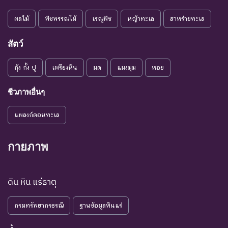
พันธุ์
สาเหตุให้ชนิดพันธุ์นั้นสูญ
พันธุ์
ผลไม้
พืชพรรณไม้
เรณูพืช
หญ้าทะเล
สาหร่ายทะเล
ระดับความรุนแรง : เสี่ยงน้อย (LR)
สัตว์
ชนิดพันธุ์ที่มีแนวโน้มอาจถูก
NT : Near
ใกล้ถูก
คุกคามในอนาคตอันใกล้
กุ้ง กั้ง ปู
เพรียงหิน
มด
แมงมุม
หอย
Threatened
คุกคาม
เนื่องจากปัจจัยต่างๆ ยังไม่มี
ผลกระทบมาก
ชีวภาพอื่นๆ
เป็น
ชนิดพันธุ์ที่ยังไม่อยู่ในภาวะ
LC : Least
แพลงก์ตอนทะเล
กังวล
ถูกคุกคามและพบเห็นอยู่
Concerned
น้อยที่สุด
ทั่วไป
กายภาพ
ชนิดพันธุ์ที่มีข้อมูลไม่เพียงพอ
ที่จะวิเคราะห์ถึงความเสี่ยงต่อ
การสูญพันธุ์โดยตรงหรือโดย
ดิน หิน แร่ธาตุ
DD : Data
ข้อมูลไม่
อ้อม ชนิดพันธุ์กลุ่มนี้มีความ
Deficient
เพียงพอ
จำเป็น ต่อการจัดหาความรู้
กรมทรัพยากรธรณี
ฐานข้อมูลหินแร่
เพิ่มเติมจากการศึกษาวิจัยใน