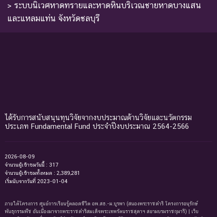
> ระบบนิเวศหาดทรายและหาดหินบริเวณชายหาดบางแสน
และแหลมแท่น จังหวัดชลบุรี
ได้รับการสนับสนุนทุนวิจัยจากงบประมาณด้านวิจัยและนวัตกรรม
ประเภท Fundamental Fund ประจำปีงบประมาณ 2564-2566
2026-08-09
จำนวนผู้เข้าชมวันนี้ : 317
จำนวนผู้เข้าชมทั้งหมด : 2,389,281
เริ่มนับจากวันที่ 2023-01-04
ภายใต้โครงการ ศูนย์การเรียนรู้ตลอดชีวิต อพ.สธ.-ม.บูรพา (สนองพระราชดำริ โครงการอนุรักษ์
พันธุกรรมพืช อันเนื่องมาจากพระราชดำริสมเด็จพระเทพรัตนราชสุดาฯ สยามบรมราชกุมารี) | เว็บ