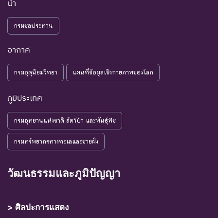
อนาคต
น้ำ
NE : Not
ชนิดพันธุ์ที่ยังไม่มีการพิจารณาการ
กรมชลประทาน
Evaluated
ประเมินสถานภาพ
อากาศ
กรมอุตุนิยมวิทยา
แผนที่ข้อมูลเชิงกายภาพของโลก
ภูมิประเทศ
กรมอุทยานแห่งชาติ สัตว์ป่า และพันธุ์พืช
กรมทรัพยากรทางทะเลและชายฝั่ง
วัฒนธรรมและภูมิปัญญา
> ศิลปะการแสดง