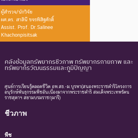
Extinct in
ใน
อาศัยอยู่ในถิ่นที่อยู่อาศัยตาม
the Wild
ธรรมชาติ
ธรรมชาติ
ผู้สำรวจ/นักวิจัย
ผศ.ดร. สาลินี ขจรพิสิฐศักดิ์
ระดับความรุนแรง : ถูกคุกคาม
Assist. Prof. Dr.Salinee
CR :
ใกล้สูญ
ชนิดพันธุ์ที่มีความเสี่ยงสูงต่อ
Khachonpisitsak
Critically
พันธุ์
การสูญพันธุ์จากพื้นที่
Endangered
อย่างยิ่ง
ธรรมชาติในขณะนี้
ชนิดพันธุ์ที่กำลังอยู่ในภาวะ
คลังข้อมูลทรัพยากรชีวภาพ ทรัพยากรกายภาพ และ
ทรัพยากรวัฒนธรรมและภูมิปัญญา
อันตรายที่ใกล้จะสูญพันธุ์ไป
จากโลกหรือสูญพันธุ์ไปจาก
EN :
ใกล้สูญ
แหล่งที่มีการกระจายพันธุ์อยู่
Endangered
พันธุ์
ศูนย์การเรียนรู้ตลอดชีวิต อพ.สธ.-ม.บูรพา(สนองพระราชดำริโครงการ
ถ้าปัจจัยต่าง ๆ ที่เป็นสาเหตุ
อนุรักษ์พันธุกรรมพืชอันเนื่องมาจากพระราชดำริ สมเด็จพระเทพรัตน
ราชสุดาฯ สยามบรมราชกุมารี)
ให้เกิดการสูญพันธุ์ยังดำเนิน
ต่อไป
ชีวภาพ
ชนิดพันธุ์ที่เข้าสู่ภาวะใกล้สูญ
แนวโน้ม
พันธุ์ในอนาคตอันใกล้ ถ้ายัง
VU :
ใกล้สูญ
คงมีปัจจัยต่างๆ อันเป็น
พืช
Vulnerable