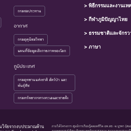
> พิธีกรรมและงานเท
์ที่เข้าสู่ภาวะใกล้สูญพันธุ์ในอนาคตอันใกล้ ถ้ายังคงมีปัจจัยต่างๆ อันเป็นส
กรมชลประทาน
> กีฬาภูมิปัญญาไทย
อากาศ
> ธรรมชาติและจักรว
ุ์ที่มีแนวโน้มอาจถูกคุกคามในอนาคตอันใกล้ เนื่องจากปัจจัยต่างๆ ยังไ
กรมอุตุนิยมวิทยา
> ภาษา
แผนที่ข้อมูลเชิงกายภาพของโลก
์ที่ยังไม่อยู่ในภาวะถูกคุกคามและพบเห็นอยู่ทั่วไป
ภูมิประเทศ
์ที่มีข้อมูลไม่เพียงพอ ที่จะวิเคราะห์ถึงความเสี่ยงต่อการสูญพันธุ์โดยตรง
มรู้เพิ่มเติมจากการศึกษาวิจัยในอนาคต
กรมอุทยานแห่งชาติ สัตว์ป่า และ
พันธุ์พืช
พิจารณาการประเมินสถานภาพ
กรมทรัพยากรทางทะเลและชายฝั่ง
ุนวิจัยจากงบประมาณด้าน
ภายใต้โครงการ ศูนย์การเรียนรู้ตลอดชีวิต อพ.สธ.-ม.บูรพา (สนอ
จากพระราชดำริสมเด็จพระเทพรัตนราชสุดาฯ สยามบรมราชกุมารี) |