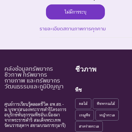
ไม่มีการระบุ
รายละเอียดสถานภาพการคุกคาม
ระดับความรุนแรง : สูญพันธุ์
EX : Extinct
สูญพันธุ์
ชนิดพันธุ
คลังข้อมูลทรัพยากร
ชีวภาพ
EW : Extinct in the
สูญพันธุ์ใน
ชีวภาพ ทรัพยากร
ชนิดพันธุ
กายภาพ และทรัพยากร
Wild
ธรรมชาติ
วัฒนธรรมและภูมิปัญญา
พืช
ระดับความรุนแรง : ถูกคุกคาม
CR : Critically
ใกล้สูญพันธุ์
ผลไม้
พืชพรรณไม้
ศูนย์การเรียนรู้ตลอดชีวิต อพ.สธ.-
ชนิดพันธุ
Endangered
อย่างยิ่ง
ม.บูรพา(สนองพระราชดำริโครงการ
อนุรักษ์พันธุกรรมพืชอันเนื่องมา
เรณูพืช
หญ้าทะเล
ชนิดพันธุ
จากพระราชดำริ สมเด็จพระเทพ
EN : Endangered
ใกล้สูญพันธุ์
รัตนราชสุดาฯ สยามบรมราชกุมารี)
เป็นสาเหต
สาหร่ายทะเล