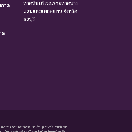
หาดหินบริเวณชายหาดบาง
ศกาล
าเหตุให้ชนิดพันธุ์นั้นสูญพันธุ์
แสนและแหลมแท่น จังหวัด
ชลบุรี
าล
ม่มีผลกระทบมาก
หรือโดยอ้อม ชนิดพันธุ์กลุ่มนี้มีความจำเป็น ต่อการ
งพระราชดำริ โครงการอนุรักษ์พันธุกรรมพืช อันเนื่องมา
 เว็บแอปพลิเคชันและสื่อออนไลน์สำหรับศูนย์การเรียน