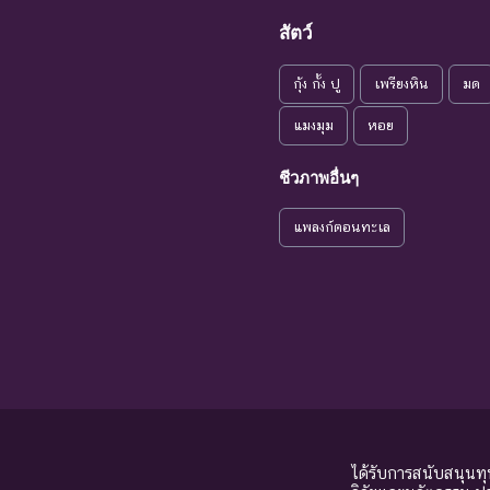
แนวโน้มใกล้
สัตว์
VU : Vulnerable
ชนิดพันธุ
สูญพันธุ์
กุ้ง กั้ง ปู
เพรียงหิน
มด
ระดับความรุนแรง : เสี่ยงน้อย (LR)
NT : Near
แมงมุม
หอย
ใกล้ถูกคุกคาม
ชนิดพันธ
Threatened
ชีวภาพอื่นๆ
LC : Least
เป็นกังวลน้อย
ชนิดพันธุ
Concerned
ที่สุด
แพลงก์ตอนทะเล
DD : Data
ข้อมูลไม่เพียง
ชนิดพันธุ
Deficient
พอ
จัดหาควา
NE : Not
ชนิดพันธุ์ที่ยังไม่มีการ
Evaluated
ได้รับการสนับสนุนท