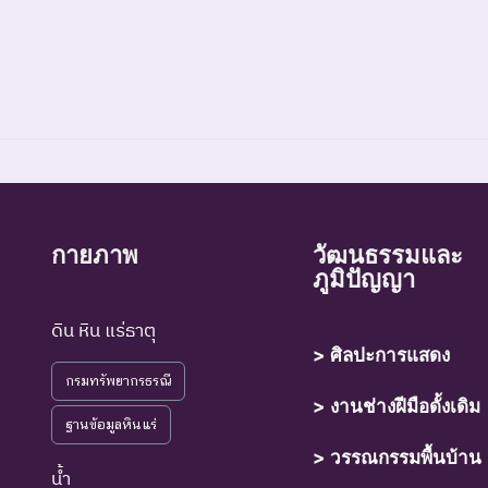
์ที่สูญพันธุ์ไปแล้วโดยมีหลักฐานที่น่าเชื่อถือเกี่ยวกับการตายของชนิดพันธุ์น
กายภาพ
วัฒนธรรมและ
ภูมิปัญญา
์ที่ไม่มีรายงานว่าพบอาศัยอยู่ในถิ่นที่อยู่อาศัยตามธรรมชาติ
ดิน หิน แร่ธาตุ
> ศิลปะการแสดง
กรมทรัพยากรธรณี
์ที่มีความเสี่ยงสูงต่อการสูญพันธุ์จากพื้นที่ธรรมชาติในขณะนี้
> งานช่างฝีมือดั้งเดิม
ฐานข้อมูลหินแร่
์ที่กำลังอยู่ในภาวะอันตรายที่ใกล้จะสูญพันธุ์ไปจากโลกหรือสูญพันธุ์ไปจากแ
> วรรณกรรมพื้นบ้าน
ุให้เกิดการสูญพันธุ์ยังดำเนินต่อไป
น้ำ