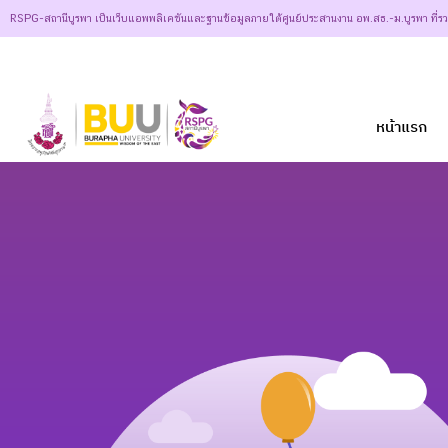
RSPG-สถานีบูรพา เป็นเว็บแอพพลิเคชันและฐานข้อมูลภายใต้ศูนย์ประสานงาน อพ.สธ.-ม.บูรพา ที่ร
หน้าแรก