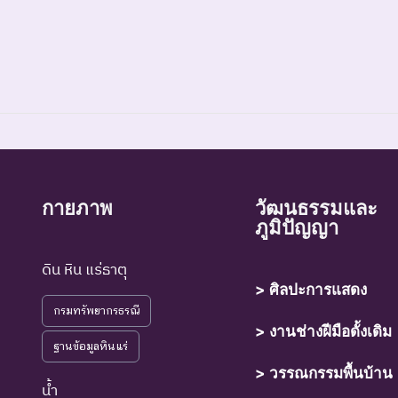
์ที่สูญพันธุ์ไปแล้วโดยมีหลักฐานที่น่าเชื่อถือเกี่ยวกับการตายของชนิดพันธุ์น
กายภาพ
วัฒนธรรมและ
ภูมิปัญญา
์ที่ไม่มีรายงานว่าพบอาศัยอยู่ในถิ่นที่อยู่อาศัยตามธรรมชาติ
ดิน หิน แร่ธาตุ
> ศิลปะการแสดง
กรมทรัพยากรธรณี
์ที่มีความเสี่ยงสูงต่อการสูญพันธุ์จากพื้นที่ธรรมชาติในขณะนี้
> งานช่างฝีมือดั้งเดิม
ฐานข้อมูลหินแร่
์ที่กำลังอยู่ในภาวะอันตรายที่ใกล้จะสูญพันธุ์ไปจากโลกหรือสูญพันธุ์ไปจากแ
> วรรณกรรมพื้นบ้าน
ุให้เกิดการสูญพันธุ์ยังดำเนินต่อไป
น้ำ