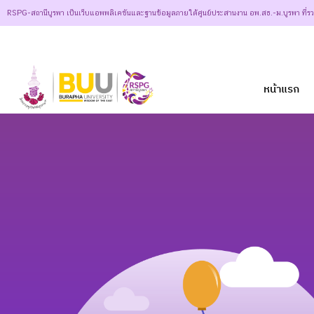
RSPG-สถานีบูรพา เป็นเว็บแอพพลิเคชันและฐานข้อมูลภายใต้ศูนย์ประสานงาน อพ.สธ.-ม.บูรพา ที่ร
หน้าแรก