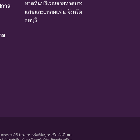
หาดหินบริเวณชายหาดบาง
ศกาล
าเหตุให้ชนิดพันธุ์นั้นสูญพันธุ์
แสนและแหลมแท่น จังหวัด
ชลบุรี
าล
ม่มีผลกระทบมาก
หรือโดยอ้อม ชนิดพันธุ์กลุ่มนี้มีความจำเป็น ต่อการ
งพระราชดำริ โครงการอนุรักษ์พันธุกรรมพืช อันเนื่องมา
 เว็บแอปพลิเคชันและสื่อออนไลน์สำหรับศูนย์การเรียน