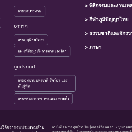
> พิธีกรรมและงานเท
์ที่เข้าสู่ภาวะใกล้สูญพันธุ์ในอนาคตอันใกล้ ถ้ายังคงมีปัจจัยต่างๆ อันเป็นส
กรมชลประทาน
> กีฬาภูมิปัญญาไทย
อากาศ
> ธรรมชาติและจักรว
ุ์ที่มีแนวโน้มอาจถูกคุกคามในอนาคตอันใกล้ เนื่องจากปัจจัยต่างๆ ยังไ
กรมอุตุนิยมวิทยา
> ภาษา
แผนที่ข้อมูลเชิงกายภาพของโลก
์ที่ยังไม่อยู่ในภาวะถูกคุกคามและพบเห็นอยู่ทั่วไป
ภูมิประเทศ
์ที่มีข้อมูลไม่เพียงพอ ที่จะวิเคราะห์ถึงความเสี่ยงต่อการสูญพันธุ์โดยตรง
มรู้เพิ่มเติมจากการศึกษาวิจัยในอนาคต
กรมอุทยานแห่งชาติ สัตว์ป่า และ
พันธุ์พืช
พิจารณาการประเมินสถานภาพ
กรมทรัพยากรทางทะเลและชายฝั่ง
ุนวิจัยจากงบประมาณด้าน
ภายใต้โครงการ ศูนย์การเรียนรู้ตลอดชีวิต อพ.สธ.-ม.บูรพา (สนอ
จากพระราชดำริสมเด็จพระเทพรัตนราชสุดาฯ สยามบรมราชกุมารี) |