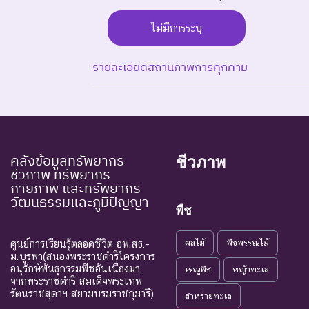
ไม่มีการระบุ
รายละเอียดสถานภาพการคุกคาม
ระดับความรุนแรง : สูญพันธุ์
EX : Extinct
สูญพันธุ์
ชนิดพันธุ
คลังข้อมูลทรัพยากร
ชีวภาพ
EW : Extinct in the
สูญพันธุ์ใน
ชีวภาพ ทรัพยากร
ชนิดพันธุ
กายภาพ และทรัพยากร
Wild
ธรรมชาติ
วัฒนธรรมและภูมิปัญญา
พืช
ระดับความรุนแรง : ถูกคุกคาม
CR : Critically
ใกล้สูญพันธุ์
ผลไม้
พืชพรรณไม้
ศูนย์การเรียนรู้ตลอดชีวิต อพ.สธ.-
ชนิดพันธุ
Endangered
อย่างยิ่ง
ม.บูรพา(สนองพระราชดำริโครงการ
อนุรักษ์พันธุกรรมพืชอันเนื่องมา
เรณูพืช
หญ้าทะเล
ชนิดพันธุ
จากพระราชดำริ สมเด็จพระเทพ
EN : Endangered
ใกล้สูญพันธุ์
รัตนราชสุดาฯ สยามบรมราชกุมารี)
เป็นสาเหต
สาหร่ายทะเล