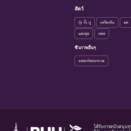
แนวโน้มใกล้
สัตว์
VU : Vulnerable
ชนิดพันธุ
สูญพันธุ์
กุ้ง กั้ง ปู
เพรียงหิน
มด
ระดับความรุนแรง : เสี่ยงน้อย (LR)
NT : Near
แมงมุม
หอย
ใกล้ถูกคุกคาม
ชนิดพันธ
Threatened
ชีวภาพอื่นๆ
LC : Least
เป็นกังวลน้อย
ชนิดพันธุ
Concerned
ที่สุด
แพลงก์ตอนทะเล
DD : Data
ข้อมูลไม่เพียง
ชนิดพันธุ
Deficient
พอ
จัดหาควา
NE : Not
ชนิดพันธุ์ที่ยังไม่มีการ
Evaluated
ได้รับการสนับสนุนท