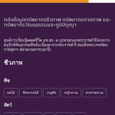
Endangered
อย่างยิ่ง
ธรรมชาติในขณะนี้
ชนิดพันธุ์ที่กำลังอยู่ในภาวะ
คลังข้อมูลทรัพยากรชีวภาพ ทรัพยากรกายภาพ และ
อันตรายที่ใกล้จะสูญพันธุ์ไป
ทรัพยากรวัฒนธรรมและภูมิปัญญา
จากโลกหรือสูญพันธุ์ไปจาก
EN :
ใกล้สูญ
แหล่งที่มีการกระจายพันธุ์อยู่
Endangered
พันธุ์
ถ้าปัจจัยต่าง ๆ ที่เป็นสาเหตุ
ศูนย์การเรียนรู้ตลอดชีวิต อพ.สธ.-ม.บูรพา(สนองพระราชดำริโครงการ
อนุรักษ์พันธุกรรมพืชอันเนื่องมาจากพระราชดำริ สมเด็จพระเทพรัตน
ให้เกิดการสูญพันธุ์ยังดำเนิน
ราชสุดาฯ สยามบรมราชกุมารี)
ต่อไป
ชนิดพันธุ์ที่เข้าสู่ภาวะใกล้สูญ
ชีวภาพ
แนวโน้ม
พันธุ์ในอนาคตอันใกล้ ถ้ายัง
VU :
ใกล้สูญ
คงมีปัจจัยต่างๆ อันเป็น
Vulnerable
พันธุ์
สาเหตุให้ชนิดพันธุ์นั้นสูญ
พืช
พันธุ์
ผลไม้
พืชพรรณไม้
เรณูพืช
หญ้าทะเล
สาหร่ายทะเล
ระดับความรุนแรง : เสี่ยงน้อย (LR)
ชนิดพันธุ์ที่มีแนวโน้มอาจถูก
สัตว์
NT : Near
ใกล้ถูก
คุกคามในอนาคตอันใกล้