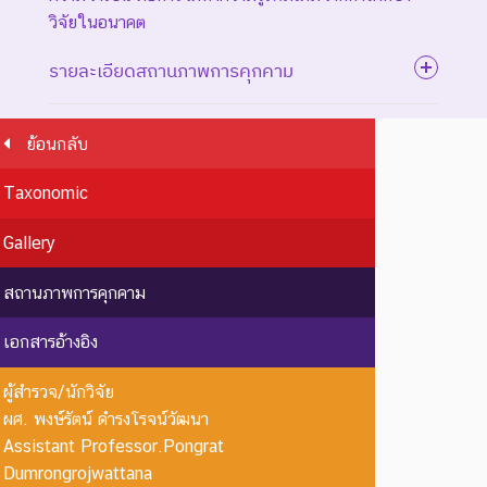
วิจัยในอนาคต
รายละเอียดสถานภาพการคุกคาม
ย้อนกลับ
ระดับความรุนแรง : สูญพันธุ์
Taxonomic
ชนิดพันธุ์ที่สูญพันธุ์ไปแล้ว
โดยมีหลักฐานที่น่าเชื่อถือ
EX : Extinct
สูญพันธุ์
Gallery
เกี่ยวกับการตายของชนิดพันธุ์
นี้ตัวสุดท้าย
สถานภาพการคุกคาม
EW :
สูญพันธุ์
ชนิดพันธุ์ที่ไม่มีรายงานว่าพบ
เอกสารอ้างอิง
Extinct in
ใน
อาศัยอยู่ในถิ่นที่อยู่อาศัยตาม
the Wild
ธรรมชาติ
ธรรมชาติ
ผู้สำรวจ/นักวิจัย
ระดับความรุนแรง : ถูกคุกคาม
ผศ. พงษ์รัตน์ ดำรงโรจน์วัฒนา
Assistant Professor.Pongrat
CR :
ใกล้สูญ
ชนิดพันธุ์ที่มีความเสี่ยงสูงต่อ
Dumrongrojwattana
Critically
พันธุ์
การสูญพันธุ์จากพื้นที่