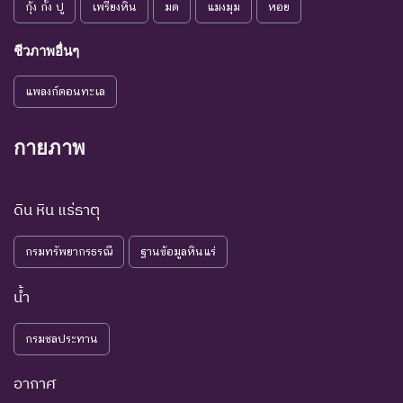
กุ้ง กั้ง ปู
เพรียงหิน
มด
แมงมุม
หอย
Threatened
คุกคาม
เนื่องจากปัจจัยต่างๆ ยังไม่มี
ผลกระทบมาก
ชีวภาพอื่นๆ
เป็น
ชนิดพันธุ์ที่ยังไม่อยู่ในภาวะ
LC : Least
กังวล
ถูกคุกคามและพบเห็นอยู่
แพลงก์ตอนทะเล
Concerned
น้อยที่สุด
ทั่วไป
ชนิดพันธุ์ที่มีข้อมูลไม่เพียงพอ
กายภาพ
ที่จะวิเคราะห์ถึงความเสี่ยงต่อ
การสูญพันธุ์โดยตรงหรือโดย
DD : Data
ข้อมูลไม่
ดิน หิน แร่ธาตุ
อ้อม ชนิดพันธุ์กลุ่มนี้มีความ
Deficient
เพียงพอ
จำเป็น ต่อการจัดหาความรู้
กรมทรัพยากรธรณี
ฐานข้อมูลหินแร่
เพิ่มเติมจากการศึกษาวิจัยใน
อนาคต
น้ำ
NE : Not
ชนิดพันธุ์ที่ยังไม่มีการพิจารณาการ
Evaluated
ประเมินสถานภาพ
กรมชลประทาน
อากาศ