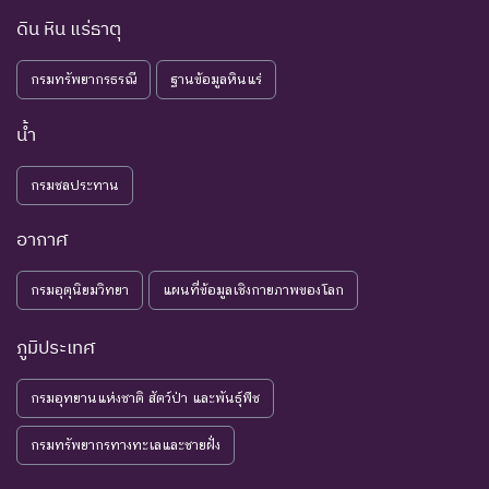
การสูญพันธุ์โดยตรงหรือโดย
DD : Data
ข้อมูลไม่
ดิน หิน แร่ธาตุ
อ้อม ชนิดพันธุ์กลุ่มนี้มีความ
Deficient
เพียงพอ
จำเป็น ต่อการจัดหาความรู้
กรมทรัพยากรธรณี
ฐานข้อมูลหินแร่
เพิ่มเติมจากการศึกษาวิจัยใน
อนาคต
น้ำ
NE : Not
ชนิดพันธุ์ที่ยังไม่มีการพิจารณาการ
Evaluated
ประเมินสถานภาพ
กรมชลประทาน
อากาศ
กรมอุตุนิยมวิทยา
แผนที่ข้อมูลเชิงกายภาพของโลก
ภูมิประเทศ
กรมอุทยานแห่งชาติ สัตว์ป่า และพันธุ์พืช
กรมทรัพยากรทางทะเลและชายฝั่ง