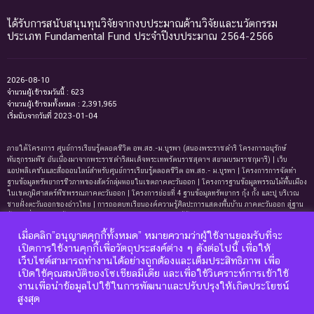
ได้รับการสนับสนุนทุนวิจัยจากงบประมาณด้านวิจัยและนวัตกรรม
ประเภท Fundamental Fund ประจำปีงบประมาณ 2564-2566
2026-08-10
จำนวนผู้เข้าชมวันนี้ : 623
จำนวนผู้เข้าชมทั้งหมด : 2,391,965
เริ่มนับจากวันที่ 2023-01-04
ภายใต้โครงการ ศูนย์การเรียนรู้ตลอดชีวิต อพ.สธ.-ม.บูรพา (สนองพระราชดำริ โครงการอนุรักษ์
พันธุกรรมพืช อันเนื่องมาจากพระราชดำริสมเด็จพระเทพรัตนราชสุดาฯ สยามบรมราชกุมารี) | เว็บ
แอปพลิเคชันและสื่อออนไลน์สำหรับศูนย์การเรียนรู้ตลอดชีวิต อพ.สธ.- ม.บูรพา | โครงการการจัดทํา
ฐานข้อมูลทรัพยากรชีวภาพของสัตว์กลุ่มหอยในเขตภาคตะวันออก | โครงการฐานข้อมูลพรรณไม้พื้นเมือง
ในเขตภูมิศาสตร์พืชพรรณภาคตะวันออก | โครงการย่อยที่ 4 ฐานข้อมูลทรัพยากร กุ้ง กั้ง และปู บริเวณ
ชายฝั่งตะวันออกของอ่าวไทย | การถอดบทเรียนองค์ความรู้ศิลปะการแสดงพื้นบ้าน ภาคตะวันออก สู่ฐาน
ข้อมูลเพื่อการเรียนรู้ตลอดชีพ | การพัฒนาหลักสูตรการเรียนรู้ด้านความหลากหลายของ
ทรัพยากรธรรมชาติและมรดกทางวัฒนธรรม ภาคตะวันออก | ฐานข้อมูลมดในเขตภาคตะวันออกของ
เมื่อคลิก”อนุญาตคุกกี้ทั้งหมด” หมายความว่าผู้ใช้งานยอมรับที่จะ
ประเทศไทย | ฐานข้อมูลเพรียงหินในเขตภาคตะวันออกของประเทศไทย | ฐานข้อมูลทรัพยากรหญ้าทะเล
เปิดการใช้งานคุกกี้เพื่อวัตถุประสงค์ต่าง ๆ ดังต่อไปนี้ เพื่อให้
บริเวณชายฝั่งตะวันออกของอ่าวไทย | ฐานข้อมูลทรัพยากรแพลงก์ตอนทะเลและสาหร่ายทะเลบริเวณ
เว็บไซต์สามารถทำงานได้อย่างถูกต้องและเต็มประสิทธิภาพ เพื่อ
ชายฝั่งทะเลตะวันออกของอ่าวไทย | ฐานข้อมูลแมงมุมอันดับฐาน Mygalomorphae ในเขตภาคตะวันออก
เปิดใช้คุณสมบัติของโซเชียลมีเดีย และเพื่อใช้วิเคราะห์การเข้าใช้
ของประเทศไทย | โครงการการถอดบทเรียนองค์ความรู้ระบบนิเวศหาดทรายและหาดหินบริเวณชายหาด
บางแสนและแหลมแท่น จังหวัดชลบุรี เพื่อการจัดทำฐานข้อมูลและการพัฒนาหลักสูตรการเรียนรู้ด้าน
งานเพื่อนำข้อมูลไปใช้ในการพัฒนาและปรับปรุงให้เกิดประโยชน์
นิเวศวิทยา
สูงสุด