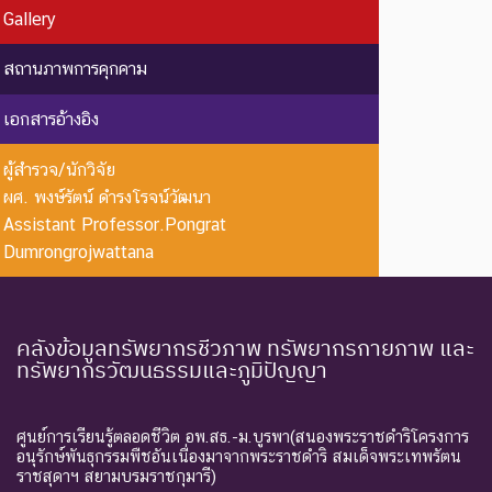
EX : Extinct
สูญพันธุ์
Gallery
เกี่ยวกับการตายของชนิดพันธุ์
นี้ตัวสุดท้าย
สถานภาพการคุกคาม
EW :
สูญพันธุ์
ชนิดพันธุ์ที่ไม่มีรายงานว่าพบ
เอกสารอ้างอิง
Extinct in
ใน
อาศัยอยู่ในถิ่นที่อยู่อาศัยตาม
the Wild
ธรรมชาติ
ธรรมชาติ
ผู้สำรวจ/นักวิจัย
ระดับความรุนแรง : ถูกคุกคาม
ผศ. พงษ์รัตน์ ดำรงโรจน์วัฒนา
Assistant Professor.Pongrat
CR :
ใกล้สูญ
ชนิดพันธุ์ที่มีความเสี่ยงสูงต่อ
Dumrongrojwattana
Critically
พันธุ์
การสูญพันธุ์จากพื้นที่
Endangered
อย่างยิ่ง
ธรรมชาติในขณะนี้
ชนิดพันธุ์ที่กำลังอยู่ในภาวะ
คลังข้อมูลทรัพยากรชีวภาพ ทรัพยากรกายภาพ และ
อันตรายที่ใกล้จะสูญพันธุ์ไป
ทรัพยากรวัฒนธรรมและภูมิปัญญา
จากโลกหรือสูญพันธุ์ไปจาก
EN :
ใกล้สูญ
แหล่งที่มีการกระจายพันธุ์อยู่
Endangered
พันธุ์
ถ้าปัจจัยต่าง ๆ ที่เป็นสาเหตุ
ศูนย์การเรียนรู้ตลอดชีวิต อพ.สธ.-ม.บูรพา(สนองพระราชดำริโครงการ
อนุรักษ์พันธุกรรมพืชอันเนื่องมาจากพระราชดำริ สมเด็จพระเทพรัตน
ให้เกิดการสูญพันธุ์ยังดำเนิน
ราชสุดาฯ สยามบรมราชกุมารี)
ต่อไป