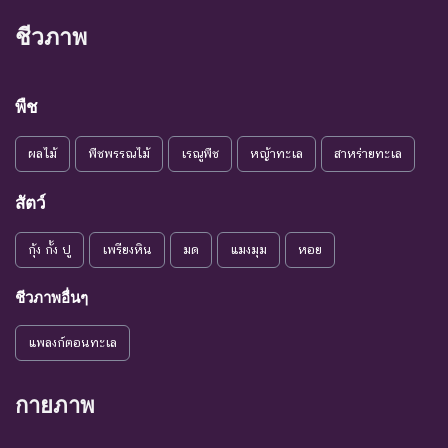
ชนิดพันธุ์ที่เข้าสู่ภาวะใกล้สูญ
ชีวภาพ
แนวโน้ม
พันธุ์ในอนาคตอันใกล้ ถ้ายัง
VU :
ใกล้สูญ
คงมีปัจจัยต่างๆ อันเป็น
Vulnerable
พันธุ์
สาเหตุให้ชนิดพันธุ์นั้นสูญ
พืช
พันธุ์
ผลไม้
พืชพรรณไม้
เรณูพืช
หญ้าทะเล
สาหร่ายทะเล
ระดับความรุนแรง : เสี่ยงน้อย (LR)
ชนิดพันธุ์ที่มีแนวโน้มอาจถูก
สัตว์
NT : Near
ใกล้ถูก
คุกคามในอนาคตอันใกล้
กุ้ง กั้ง ปู
เพรียงหิน
มด
แมงมุม
หอย
Threatened
คุกคาม
เนื่องจากปัจจัยต่างๆ ยังไม่มี
ผลกระทบมาก
ชีวภาพอื่นๆ
เป็น
ชนิดพันธุ์ที่ยังไม่อยู่ในภาวะ
LC : Least
กังวล
ถูกคุกคามและพบเห็นอยู่
แพลงก์ตอนทะเล
Concerned
น้อยที่สุด
ทั่วไป
ชนิดพันธุ์ที่มีข้อมูลไม่เพียงพอ
กายภาพ
ที่จะวิเคราะห์ถึงความเสี่ยงต่อ