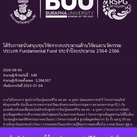
ได้รับการสนับสนุนทุนวิจัยจากงบประมาณด้านวิจัยและนวัตกรรม
ประเภท Fundamental Fund ประจำปีงบประมาณ 2564-2566
2026-08-06
จำนวนผู้เข้าชมวันนี้ : 548
จำนวนผู้เข้าชมทั้งหมด : 2,384,307
เริ่มนับจากวันที่ 2023-01-04
ภายใต้โครงการ ศูนย์การเรียนรู้ตลอดชีวิต อพ.สธ.-ม.บูรพา (สนองพระราชดำริ โครงการอนุรักษ์
พันธุกรรมพืช อันเนื่องมาจากพระราชดำริสมเด็จพระเทพรัตนราชสุดาฯ สยามบรมราชกุมารี) | เว็บ
แอปพลิเคชันและสื่อออนไลน์สำหรับศูนย์การเรียนรู้ตลอดชีวิต อพ.สธ.- ม.บูรพา | โครงการการจัดทํา
ฐานข้อมูลทรัพยากรชีวภาพของสัตว์กลุ่มหอยในเขตภาคตะวันออก | โครงการฐานข้อมูลพรรณไม้พื้นเมือง
ในเขตภูมิศาสตร์พืชพรรณภาคตะวันออก | โครงการย่อยที่ 4 ฐานข้อมูลทรัพยากร กุ้ง กั้ง และปู บริเวณ
ชายฝั่งตะวันออกของอ่าวไทย | การถอดบทเรียนองค์ความรู้ศิลปะการแสดงพื้นบ้าน ภาคตะวันออก สู่ฐาน
ข้อมูลเพื่อการเรียนรู้ตลอดชีพ | การพัฒนาหลักสูตรการเรียนรู้ด้านความหลากหลายของ
ทรัพยากรธรรมชาติและมรดกทางวัฒนธรรม ภาคตะวันออก | ฐานข้อมูลมดในเขตภาคตะวันออกของ