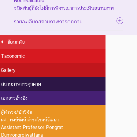
Not Evaluated
ชนิดพันธุ์ที่ยังไม่มีการพิจารณาการประเมินสถานภาพ
รายละเอียดสถานภาพการคุกคาม
ย้อนกลับ
ระดับความรุนแรง : สูญพันธุ์
Taxonomic
ชนิดพันธุ์ที่สูญพันธุ์ไปแล้ว
โดยมีหลักฐานที่น่าเชื่อถือ
EX : Extinct
สูญพันธุ์
Gallery
เกี่ยวกับการตายของชนิดพันธุ์
นี้ตัวสุดท้าย
สถานภาพการคุกคาม
EW :
สูญพันธุ์
ชนิดพันธุ์ที่ไม่มีรายงานว่าพบ
เอกสารอ้างอิง
Extinct in
ใน
อาศัยอยู่ในถิ่นที่อยู่อาศัยตาม
the Wild
ธรรมชาติ
ธรรมชาติ
ผู้สำรวจ/นักวิจัย
ระดับความรุนแรง : ถูกคุกคาม
ผศ. พงษ์รัตน์ ดำรงโรจน์วัฒนา
Assistant Professor.Pongrat
CR :
ใกล้สูญ
ชนิดพันธุ์ที่มีความเสี่ยงสูงต่อ
Dumrongrojwattana
Critically
พันธุ์
การสูญพันธุ์จากพื้นที่