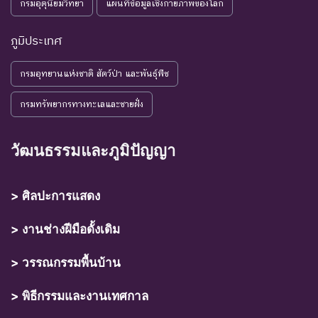
กรมอุตุนิยมวิทยา
แผนที่ข้อมูลเชิงกายภาพของโลก
ภูมิประเทศ
กรมอุทยานแห่งชาติ สัตว์ป่า และพันธุ์พืช
กรมทรัพยากรทางทะเลและชายฝั่ง
วัฒนธรรมและภูมิปัญญา
> ศิลปะการแสดง
> งานช่างฝีมือดั้งเดิม
> วรรณกรรมพื้นบ้าน
> พิธีกรรมและงานเทศกาล