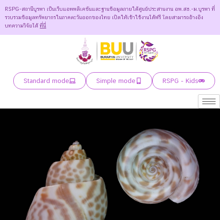
RSPG-สถานีบูรพา เป็นเว็บแอพพลิเคชันและฐานข้อมูลภายใต้ศูนย์ประสานงาน อพ.สธ.-ม.บูรพา ที่
รวบรวมข้อมูลทรัพยากรในภาคตะวันออกของไทย เปิดให้เข้าใช้งานได้ฟรี โดยสามารถอ้างอิง
บทความวิจัยได้
ที่นี่
Standard mode
Simple mode
RSPG - Kids