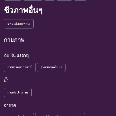
Threatened
คุกคาม
เนื่องจากปัจจัยต่างๆ ยังไม่มี
ชีวภาพอื่นๆ
ผลกระทบมาก
เป็น
ชนิดพันธุ์ที่ยังไม่อยู่ในภาวะ
LC : Least
แพลงก์ตอนทะเล
กังวล
ถูกคุกคามและพบเห็นอยู่
Concerned
น้อยที่สุด
ทั่วไป
กายภาพ
ชนิดพันธุ์ที่มีข้อมูลไม่เพียงพอ
ที่จะวิเคราะห์ถึงความเสี่ยงต่อ
ดิน หิน แร่ธาตุ
การสูญพันธุ์โดยตรงหรือโดย
DD : Data
ข้อมูลไม่
อ้อม ชนิดพันธุ์กลุ่มนี้มีความ
Deficient
เพียงพอ
กรมทรัพยากรธรณี
ฐานข้อมูลหินแร่
จำเป็น ต่อการจัดหาความรู้
เพิ่มเติมจากการศึกษาวิจัยใน
น้ำ
อนาคต
NE : Not
ชนิดพันธุ์ที่ยังไม่มีการพิจารณาการ
กรมชลประทาน
Evaluated
ประเมินสถานภาพ
อากาศ