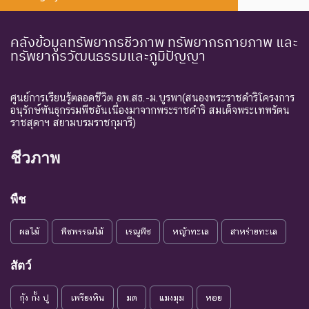
Endangered
อย่างยิ่ง
ธรรมชาติในขณะนี้
ชนิดพันธุ์ที่กำลังอยู่ในภาวะ
คลังข้อมูลทรัพยากรชีวภาพ ทรัพยากรกายภาพ และ
ทรัพยากรวัฒนธรรมและภูมิปัญญา
อันตรายที่ใกล้จะสูญพันธุ์ไป
จากโลกหรือสูญพันธุ์ไปจาก
EN :
ใกล้สูญ
แหล่งที่มีการกระจายพันธุ์อยู่
ศูนย์การเรียนรู้ตลอดชีวิต อพ.สธ.-ม.บูรพา(สนองพระราชดำริโครงการ
Endangered
พันธุ์
ถ้าปัจจัยต่าง ๆ ที่เป็นสาเหตุ
อนุรักษ์พันธุกรรมพืชอันเนื่องมาจากพระราชดำริ สมเด็จพระเทพรัตน
ราชสุดาฯ สยามบรมราชกุมารี)
ให้เกิดการสูญพันธุ์ยังดำเนิน
ต่อไป
ชีวภาพ
ชนิดพันธุ์ที่เข้าสู่ภาวะใกล้สูญ
แนวโน้ม
พันธุ์ในอนาคตอันใกล้ ถ้ายัง
VU :
พืช
ใกล้สูญ
คงมีปัจจัยต่างๆ อันเป็น
Vulnerable
พันธุ์
สาเหตุให้ชนิดพันธุ์นั้นสูญ
ผลไม้
พืชพรรณไม้
เรณูพืช
หญ้าทะเล
สาหร่ายทะเล
พันธุ์
ระดับความรุนแรง : เสี่ยงน้อย (LR)
สัตว์
ชนิดพันธุ์ที่มีแนวโน้มอาจถูก
กุ้ง กั้ง ปู
เพรียงหิน
มด
แมงมุม
หอย
NT : Near
ใกล้ถูก
คุกคามในอนาคตอันใกล้