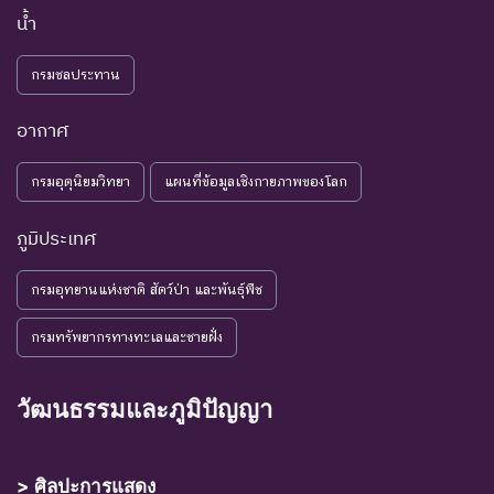
น้ำ
NE : Not
ชนิดพันธุ์ที่ยังไม่มีการพิจารณาการ
Evaluated
ประเมินสถานภาพ
กรมชลประทาน
อากาศ
กรมอุตุนิยมวิทยา
แผนที่ข้อมูลเชิงกายภาพของโลก
ภูมิประเทศ
กรมอุทยานแห่งชาติ สัตว์ป่า และพันธุ์พืช
กรมทรัพยากรทางทะเลและชายฝั่ง
วัฒนธรรมและภูมิปัญญา
> ศิลปะการแสดง