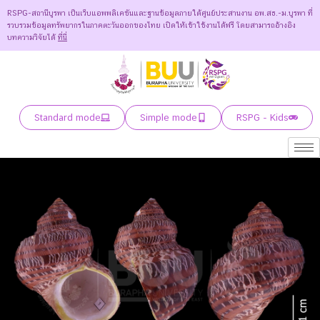
RSPG-สถานีบูรพา เป็นเว็บแอพพลิเคชันและฐานข้อมูลภายใต้ศูนย์ประสานงาน อพ.สธ.-ม.บูรพา ที่
รวบรวมข้อมูลทรัพยากรในภาคตะวันออกของไทย เปิดให้เข้าใช้งานได้ฟรี โดยสามารถอ้างอิง
บทความวิจัยได้
ที่นี่
Standard mode
Simple mode
RSPG - Kids