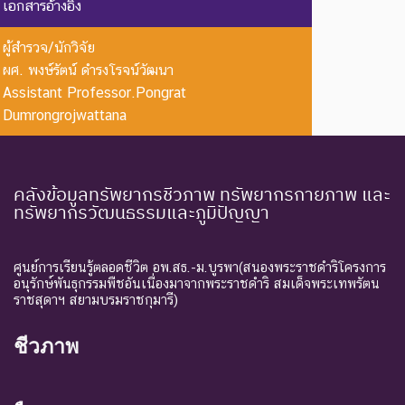
เอกสารอ้างอิง
Extinct in
ใน
อาศัยอยู่ในถิ่นที่อยู่อาศัยตาม
the Wild
ธรรมชาติ
ธรรมชาติ
ผู้สำรวจ/นักวิจัย
ระดับความรุนแรง : ถูกคุกคาม
ผศ. พงษ์รัตน์ ดำรงโรจน์วัฒนา
Assistant Professor.Pongrat
CR :
ใกล้สูญ
ชนิดพันธุ์ที่มีความเสี่ยงสูงต่อ
Dumrongrojwattana
Critically
พันธุ์
การสูญพันธุ์จากพื้นที่
Endangered
อย่างยิ่ง
ธรรมชาติในขณะนี้
ชนิดพันธุ์ที่กำลังอยู่ในภาวะ
คลังข้อมูลทรัพยากรชีวภาพ ทรัพยากรกายภาพ และ
อันตรายที่ใกล้จะสูญพันธุ์ไป
ทรัพยากรวัฒนธรรมและภูมิปัญญา
จากโลกหรือสูญพันธุ์ไปจาก
EN :
ใกล้สูญ
แหล่งที่มีการกระจายพันธุ์อยู่
Endangered
พันธุ์
ถ้าปัจจัยต่าง ๆ ที่เป็นสาเหตุ
ศูนย์การเรียนรู้ตลอดชีวิต อพ.สธ.-ม.บูรพา(สนองพระราชดำริโครงการ
อนุรักษ์พันธุกรรมพืชอันเนื่องมาจากพระราชดำริ สมเด็จพระเทพรัตน
ให้เกิดการสูญพันธุ์ยังดำเนิน
ราชสุดาฯ สยามบรมราชกุมารี)
ต่อไป
ชนิดพันธุ์ที่เข้าสู่ภาวะใกล้สูญ
ชีวภาพ
แนวโน้ม
พันธุ์ในอนาคตอันใกล้ ถ้ายัง
VU :
ใกล้สูญ
คงมีปัจจัยต่างๆ อันเป็น
Vulnerable