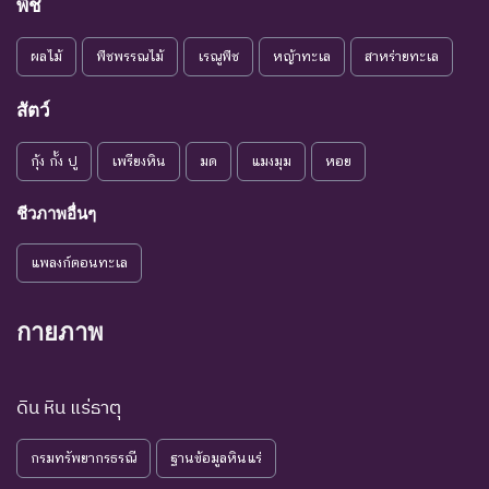
พันธุ์
สาเหตุให้ชนิดพันธุ์นั้นสูญ
พืช
พันธุ์
ผลไม้
พืชพรรณไม้
เรณูพืช
หญ้าทะเล
สาหร่ายทะเล
ระดับความรุนแรง : เสี่ยงน้อย (LR)
ชนิดพันธุ์ที่มีแนวโน้มอาจถูก
สัตว์
NT : Near
ใกล้ถูก
คุกคามในอนาคตอันใกล้
กุ้ง กั้ง ปู
เพรียงหิน
มด
แมงมุม
หอย
Threatened
คุกคาม
เนื่องจากปัจจัยต่างๆ ยังไม่มี
ผลกระทบมาก
ชีวภาพอื่นๆ
เป็น
ชนิดพันธุ์ที่ยังไม่อยู่ในภาวะ
LC : Least
กังวล
ถูกคุกคามและพบเห็นอยู่
แพลงก์ตอนทะเล
Concerned
น้อยที่สุด
ทั่วไป
ชนิดพันธุ์ที่มีข้อมูลไม่เพียงพอ
กายภาพ
ที่จะวิเคราะห์ถึงความเสี่ยงต่อ
การสูญพันธุ์โดยตรงหรือโดย
DD : Data
ข้อมูลไม่
ดิน หิน แร่ธาตุ
อ้อม ชนิดพันธุ์กลุ่มนี้มีความ
Deficient
เพียงพอ
จำเป็น ต่อการจัดหาความรู้
กรมทรัพยากรธรณี
ฐานข้อมูลหินแร่
เพิ่มเติมจากการศึกษาวิจัยใน
อนาคต