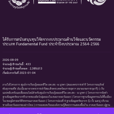
ได้รับการสนับสนุนทุนวิจัยจากงบประมาณด้านวิจัยและนวัตกรรม
ประเภท Fundamental Fund ประจำปีงบประมาณ 2564-2566
2026-08-09
จำนวนผู้เข้าชมวันนี้ : 433
จำนวนผู้เข้าชมทั้งหมด : 2,389,613
เริ่มนับจากวันที่ 2023-01-04
ภายใต้โครงการ ศูนย์การเรียนรู้ตลอดชีวิต อพ.สธ.-ม.บูรพา (สนองพระราชดำริ โครงการอนุรักษ์
พันธุกรรมพืช อันเนื่องมาจากพระราชดำริสมเด็จพระเทพรัตนราชสุดาฯ สยามบรมราชกุมารี) | เว็บ
แอปพลิเคชันและสื่อออนไลน์สำหรับศูนย์การเรียนรู้ตลอดชีวิต อพ.สธ.- ม.บูรพา | โครงการการจัดทํา
ฐานข้อมูลทรัพยากรชีวภาพของสัตว์กลุ่มหอยในเขตภาคตะวันออก | โครงการฐานข้อมูลพรรณไม้พื้นเมือง
ในเขตภูมิศาสตร์พืชพรรณภาคตะวันออก | โครงการย่อยที่ 4 ฐานข้อมูลทรัพยากร กุ้ง กั้ง และปู บริเวณ
ชายฝั่งตะวันออกของอ่าวไทย | การถอดบทเรียนองค์ความรู้ศิลปะการแสดงพื้นบ้าน ภาคตะวันออก สู่ฐาน
ข้อมูลเพื่อการเรียนรู้ตลอดชีพ | การพัฒนาหลักสูตรการเรียนรู้ด้านความหลากหลายของ
ทรัพยากรธรรมชาติและมรดกทางวัฒนธรรม ภาคตะวันออก | ฐานข้อมูลมดในเขตภาคตะวันออกของ