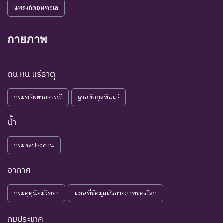
กังวล
ถูกคุกคามและพบเห็นอยู่
แพลงก์ตอนทะเล
Concerned
น้อยที่สุด
ทั่วไป
ชนิดพันธุ์ที่มีข้อมูลไม่เพียงพอ
กายภาพ
ที่จะวิเคราะห์ถึงความเสี่ยงต่อ
การสูญพันธุ์โดยตรงหรือโดย
DD : Data
ข้อมูลไม่
ดิน หิน แร่ธาตุ
อ้อม ชนิดพันธุ์กลุ่มนี้มีความ
Deficient
เพียงพอ
จำเป็น ต่อการจัดหาความรู้
กรมทรัพยากรธรณี
ฐานข้อมูลหินแร่
เพิ่มเติมจากการศึกษาวิจัยใน
อนาคต
น้ำ
NE : Not
ชนิดพันธุ์ที่ยังไม่มีการพิจารณาการ
Evaluated
ประเมินสถานภาพ
กรมชลประทาน
อากาศ
กรมอุตุนิยมวิทยา
แผนที่ข้อมูลเชิงกายภาพของโลก
ภูมิประเทศ