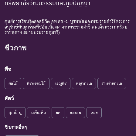
ทรัพยากรวัฒนธรรมและภูมิปัญญา
จากโลกหรือสูญพันธุ์ไปจาก
EN :
ใกล้สูญ
แหล่งที่มีการกระจายพันธุ์อยู่
Endangered
พันธุ์
ถ้าปัจจัยต่าง ๆ ที่เป็นสาเหตุ
ศูนย์การเรียนรู้ตลอดชีวิต อพ.สธ.-ม.บูรพา(สนองพระราชดำริโครงการ
อนุรักษ์พันธุกรรมพืชอันเนื่องมาจากพระราชดำริ สมเด็จพระเทพรัตน
ให้เกิดการสูญพันธุ์ยังดำเนิน
ราชสุดาฯ สยามบรมราชกุมารี)
ต่อไป
ชนิดพันธุ์ที่เข้าสู่ภาวะใกล้สูญ
ชีวภาพ
แนวโน้ม
พันธุ์ในอนาคตอันใกล้ ถ้ายัง
VU :
ใกล้สูญ
คงมีปัจจัยต่างๆ อันเป็น
Vulnerable
พันธุ์
สาเหตุให้ชนิดพันธุ์นั้นสูญ
พืช
พันธุ์
ผลไม้
พืชพรรณไม้
เรณูพืช
หญ้าทะเล
สาหร่ายทะเล
ระดับความรุนแรง : เสี่ยงน้อย (LR)
ชนิดพันธุ์ที่มีแนวโน้มอาจถูก
สัตว์
NT : Near
ใกล้ถูก
คุกคามในอนาคตอันใกล้
กุ้ง กั้ง ปู
เพรียงหิน
มด
แมงมุม
หอย
Threatened
คุกคาม
เนื่องจากปัจจัยต่างๆ ยังไม่มี
ผลกระทบมาก
ชีวภาพอื่นๆ
เป็น
ชนิดพันธุ์ที่ยังไม่อยู่ในภาวะ
LC : Least