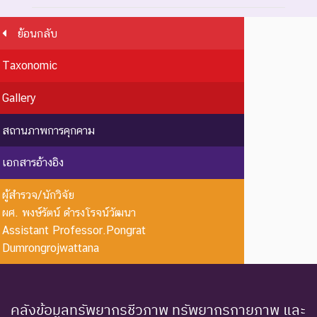
ย้อนกลับ
ระดับความรุนแรง : สูญพันธุ์
Taxonomic
ชนิดพันธุ์ที่สูญพันธุ์ไปแล้ว
โดยมีหลักฐานที่น่าเชื่อถือ
EX : Extinct
สูญพันธุ์
Gallery
เกี่ยวกับการตายของชนิดพันธุ์
นี้ตัวสุดท้าย
สถานภาพการคุกคาม
EW :
สูญพันธุ์
ชนิดพันธุ์ที่ไม่มีรายงานว่าพบ
เอกสารอ้างอิง
Extinct in
ใน
อาศัยอยู่ในถิ่นที่อยู่อาศัยตาม
the Wild
ธรรมชาติ
ธรรมชาติ
ผู้สำรวจ/นักวิจัย
ระดับความรุนแรง : ถูกคุกคาม
ผศ. พงษ์รัตน์ ดำรงโรจน์วัฒนา
Assistant Professor.Pongrat
CR :
ใกล้สูญ
ชนิดพันธุ์ที่มีความเสี่ยงสูงต่อ
Dumrongrojwattana
Critically
พันธุ์
การสูญพันธุ์จากพื้นที่
Endangered
อย่างยิ่ง
ธรรมชาติในขณะนี้
ชนิดพันธุ์ที่กำลังอยู่ในภาวะ
คลังข้อมูลทรัพยากรชีวภาพ ทรัพยากรกายภาพ และ
อันตรายที่ใกล้จะสูญพันธุ์ไป