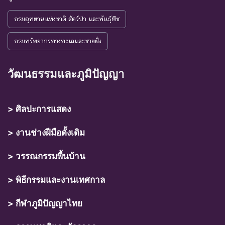
กรมอุทยานแห่งชาติ สัตว์ป่า และพันธุ์พืช
กรมทรัพยากรทางทะเลและชายฝั่ง
วัฒนธรรมและภูมิปัญญา
> ศิลปะการแสดง
> งานช่างฝีมือดั้งเดิม
> วรรณกรรมพื้นบ้าน
> พิธีกรรมและงานเทศกาล
> กีฬาภูมิปัญญาไทย