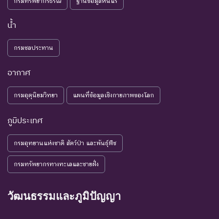
กรมทรัพยากรธรณี
ฐานข้อมูลหินแร่
เพิ่มเติมจากการศึกษาวิจัยใน
อนาคต
น้ำ
NE : Not
ชนิดพันธุ์ที่ยังไม่มีการพิจารณาการ
Evaluated
ประเมินสถานภาพ
กรมชลประทาน
อากาศ
กรมอุตุนิยมวิทยา
แผนที่ข้อมูลเชิงกายภาพของโลก
ภูมิประเทศ
กรมอุทยานแห่งชาติ สัตว์ป่า และพันธุ์พืช
กรมทรัพยากรทางทะเลและชายฝั่ง
วัฒนธรรมและภูมิปัญญา