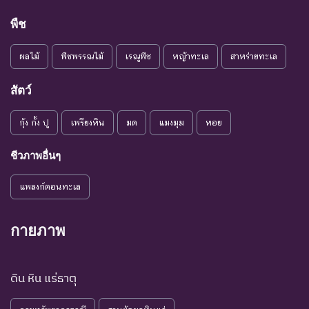
ใกล้สูญ
คงมีปัจจัยต่างๆ อันเป็น
Vulnerable
พันธุ์
สาเหตุให้ชนิดพันธุ์นั้นสูญ
พืช
พันธุ์
ผลไม้
พืชพรรณไม้
เรณูพืช
หญ้าทะเล
สาหร่ายทะเล
ระดับความรุนแรง : เสี่ยงน้อย (LR)
ชนิดพันธุ์ที่มีแนวโน้มอาจถูก
สัตว์
NT : Near
ใกล้ถูก
คุกคามในอนาคตอันใกล้
กุ้ง กั้ง ปู
เพรียงหิน
มด
แมงมุม
หอย
Threatened
คุกคาม
เนื่องจากปัจจัยต่างๆ ยังไม่มี
ผลกระทบมาก
ชีวภาพอื่นๆ
เป็น
ชนิดพันธุ์ที่ยังไม่อยู่ในภาวะ
LC : Least
กังวล
ถูกคุกคามและพบเห็นอยู่
แพลงก์ตอนทะเล
Concerned
น้อยที่สุด
ทั่วไป
ชนิดพันธุ์ที่มีข้อมูลไม่เพียงพอ
กายภาพ
ที่จะวิเคราะห์ถึงความเสี่ยงต่อ
การสูญพันธุ์โดยตรงหรือโดย
DD : Data
ข้อมูลไม่
ดิน หิน แร่ธาตุ
อ้อม ชนิดพันธุ์กลุ่มนี้มีความ
Deficient
เพียงพอ
จำเป็น ต่อการจัดหาความรู้