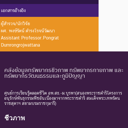
EW :
สูญพันธุ์
ชนิดพันธุ์ที่ไม่มีรายงานว่าพบ
เอกสารอ้างอิง
Extinct in
ใน
อาศัยอยู่ในถิ่นที่อยู่อาศัยตาม
the Wild
ธรรมชาติ
ธรรมชาติ
ผู้สำรวจ/นักวิจัย
ระดับความรุนแรง : ถูกคุกคาม
ผศ. พงษ์รัตน์ ดำรงโรจน์วัฒนา
Assistant Professor.Pongrat
CR :
ใกล้สูญ
ชนิดพันธุ์ที่มีความเสี่ยงสูงต่อ
Dumrongrojwattana
Critically
พันธุ์
การสูญพันธุ์จากพื้นที่
Endangered
อย่างยิ่ง
ธรรมชาติในขณะนี้
ชนิดพันธุ์ที่กำลังอยู่ในภาวะ
คลังข้อมูลทรัพยากรชีวภาพ ทรัพยากรกายภาพ และ
อันตรายที่ใกล้จะสูญพันธุ์ไป
ทรัพยากรวัฒนธรรมและภูมิปัญญา
จากโลกหรือสูญพันธุ์ไปจาก
EN :
ใกล้สูญ
แหล่งที่มีการกระจายพันธุ์อยู่
Endangered
พันธุ์
ถ้าปัจจัยต่าง ๆ ที่เป็นสาเหตุ
ศูนย์การเรียนรู้ตลอดชีวิต อพ.สธ.-ม.บูรพา(สนองพระราชดำริโครงการ
อนุรักษ์พันธุกรรมพืชอันเนื่องมาจากพระราชดำริ สมเด็จพระเทพรัตน
ให้เกิดการสูญพันธุ์ยังดำเนิน
ราชสุดาฯ สยามบรมราชกุมารี)
ต่อไป
ชนิดพันธุ์ที่เข้าสู่ภาวะใกล้สูญ
ชีวภาพ
แนวโน้ม
พันธุ์ในอนาคตอันใกล้ ถ้ายัง
VU :