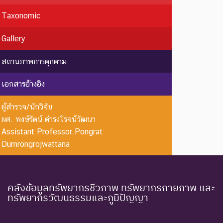
Taxonomic
ชนิดพันธุ์ที่สูญพันธุ์ไปแล้ว
โดยมีหลักฐานที่น่าเชื่อถือ
EX : Extinct
สูญพันธุ์
Gallery
เกี่ยวกับการตายของชนิดพันธุ์
นี้ตัวสุดท้าย
สถานภาพการคุกคาม
EW :
สูญพันธุ์
ชนิดพันธุ์ที่ไม่มีรายงานว่าพบ
เอกสารอ้างอิง
Extinct in
ใน
อาศัยอยู่ในถิ่นที่อยู่อาศัยตาม
the Wild
ธรรมชาติ
ธรรมชาติ
ผู้สำรวจ/นักวิจัย
ระดับความรุนแรง : ถูกคุกคาม
ผศ. พงษ์รัตน์ ดำรงโรจน์วัฒนา
Assistant Professor.Pongrat
CR :
ใกล้สูญ
ชนิดพันธุ์ที่มีความเสี่ยงสูงต่อ
Dumrongrojwattana
Critically
พันธุ์
การสูญพันธุ์จากพื้นที่
Endangered
อย่างยิ่ง
ธรรมชาติในขณะนี้
ชนิดพันธุ์ที่กำลังอยู่ในภาวะ
คลังข้อมูลทรัพยากรชีวภาพ ทรัพยากรกายภาพ และ
อันตรายที่ใกล้จะสูญพันธุ์ไป
ทรัพยากรวัฒนธรรมและภูมิปัญญา
จากโลกหรือสูญพันธุ์ไปจาก
EN :
ใกล้สูญ
แหล่งที่มีการกระจายพันธุ์อยู่
Endangered
พันธุ์