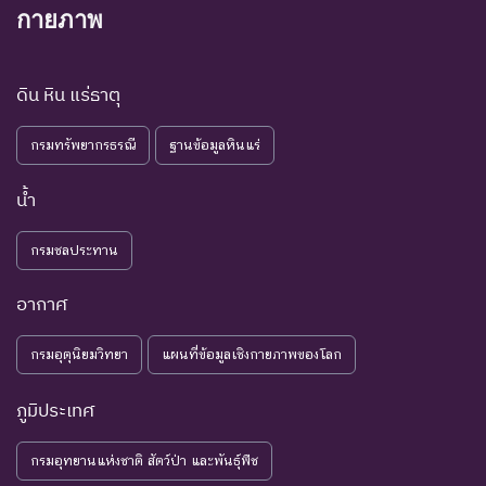
ชนิดพันธุ์ที่มีข้อมูลไม่เพียงพอ
กายภาพ
ที่จะวิเคราะห์ถึงความเสี่ยงต่อ
การสูญพันธุ์โดยตรงหรือโดย
DD : Data
ข้อมูลไม่
ดิน หิน แร่ธาตุ
อ้อม ชนิดพันธุ์กลุ่มนี้มีความ
Deficient
เพียงพอ
จำเป็น ต่อการจัดหาความรู้
กรมทรัพยากรธรณี
ฐานข้อมูลหินแร่
เพิ่มเติมจากการศึกษาวิจัยใน
อนาคต
น้ำ
NE : Not
ชนิดพันธุ์ที่ยังไม่มีการพิจารณาการ
Evaluated
ประเมินสถานภาพ
กรมชลประทาน
อากาศ
กรมอุตุนิยมวิทยา
แผนที่ข้อมูลเชิงกายภาพของโลก
ภูมิประเทศ
กรมอุทยานแห่งชาติ สัตว์ป่า และพันธุ์พืช