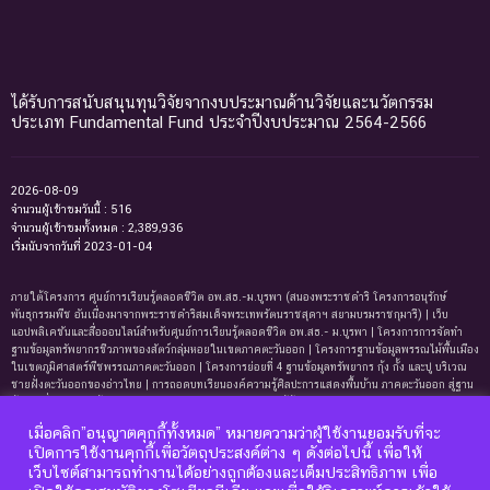
ได้รับการสนับสนุนทุนวิจัยจากงบประมาณด้านวิจัยและนวัตกรรม
ประเภท Fundamental Fund ประจำปีงบประมาณ 2564-2566
2026-08-09
จำนวนผู้เข้าชมวันนี้ : 516
จำนวนผู้เข้าชมทั้งหมด : 2,389,936
เริ่มนับจากวันที่ 2023-01-04
ภายใต้โครงการ ศูนย์การเรียนรู้ตลอดชีวิต อพ.สธ.-ม.บูรพา (สนองพระราชดำริ โครงการอนุรักษ์
พันธุกรรมพืช อันเนื่องมาจากพระราชดำริสมเด็จพระเทพรัตนราชสุดาฯ สยามบรมราชกุมารี) | เว็บ
แอปพลิเคชันและสื่อออนไลน์สำหรับศูนย์การเรียนรู้ตลอดชีวิต อพ.สธ.- ม.บูรพา | โครงการการจัดทํา
ฐานข้อมูลทรัพยากรชีวภาพของสัตว์กลุ่มหอยในเขตภาคตะวันออก | โครงการฐานข้อมูลพรรณไม้พื้นเมือง
ในเขตภูมิศาสตร์พืชพรรณภาคตะวันออก | โครงการย่อยที่ 4 ฐานข้อมูลทรัพยากร กุ้ง กั้ง และปู บริเวณ
ชายฝั่งตะวันออกของอ่าวไทย | การถอดบทเรียนองค์ความรู้ศิลปะการแสดงพื้นบ้าน ภาคตะวันออก สู่ฐาน
ข้อมูลเพื่อการเรียนรู้ตลอดชีพ | การพัฒนาหลักสูตรการเรียนรู้ด้านความหลากหลายของ
ทรัพยากรธรรมชาติและมรดกทางวัฒนธรรม ภาคตะวันออก | ฐานข้อมูลมดในเขตภาคตะวันออกของ
เมื่อคลิก”อนุญาตคุกกี้ทั้งหมด” หมายความว่าผู้ใช้งานยอมรับที่จะ
ประเทศไทย | ฐานข้อมูลเพรียงหินในเขตภาคตะวันออกของประเทศไทย | ฐานข้อมูลทรัพยากรหญ้าทะเล
เปิดการใช้งานคุกกี้เพื่อวัตถุประสงค์ต่าง ๆ ดังต่อไปนี้ เพื่อให้
บริเวณชายฝั่งตะวันออกของอ่าวไทย | ฐานข้อมูลทรัพยากรแพลงก์ตอนทะเลและสาหร่ายทะเลบริเวณ
เว็บไซต์สามารถทำงานได้อย่างถูกต้องและเต็มประสิทธิภาพ เพื่อ
ชายฝั่งทะเลตะวันออกของอ่าวไทย | ฐานข้อมูลแมงมุมอันดับฐาน Mygalomorphae ในเขตภาคตะวันออก
ของประเทศไทย | โครงการการถอดบทเรียนองค์ความรู้ระบบนิเวศหาดทรายและหาดหินบริเวณชายหาด