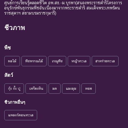
ถ้าปัจจัยต่าง ๆ ที่เป็นสาเหตุ
ศูนย์การเรียนรู้ตลอดชีวิต อพ.สธ.-ม.บูรพา(สนองพระราชดำริโครงการ
อนุรักษ์พันธุกรรมพืชอันเนื่องมาจากพระราชดำริ สมเด็จพระเทพรัตน
ให้เกิดการสูญพันธุ์ยังดำเนิน
ราชสุดาฯ สยามบรมราชกุมารี)
ต่อไป
ชนิดพันธุ์ที่เข้าสู่ภาวะใกล้สูญ
ชีวภาพ
แนวโน้ม
พันธุ์ในอนาคตอันใกล้ ถ้ายัง
VU :
ใกล้สูญ
คงมีปัจจัยต่างๆ อันเป็น
Vulnerable
พันธุ์
สาเหตุให้ชนิดพันธุ์นั้นสูญ
พืช
พันธุ์
ผลไม้
พืชพรรณไม้
เรณูพืช
หญ้าทะเล
สาหร่ายทะเล
ระดับความรุนแรง : เสี่ยงน้อย (LR)
ชนิดพันธุ์ที่มีแนวโน้มอาจถูก
สัตว์
NT : Near
ใกล้ถูก
คุกคามในอนาคตอันใกล้
กุ้ง กั้ง ปู
เพรียงหิน
มด
แมงมุม
หอย
Threatened
คุกคาม
เนื่องจากปัจจัยต่างๆ ยังไม่มี
ผลกระทบมาก
ชีวภาพอื่นๆ
เป็น
ชนิดพันธุ์ที่ยังไม่อยู่ในภาวะ
LC : Least
กังวล
ถูกคุกคามและพบเห็นอยู่
แพลงก์ตอนทะเล
Concerned
น้อยที่สุด
ทั่วไป