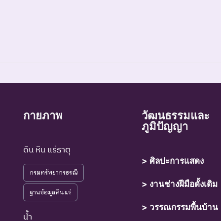
์ที่สูญพันธุ์ไปแล้วโดยมีหลักฐานที่น่าเชื่อถือเกี่ยวกับการตายของชนิดพันธุ์น
กายภาพ
วัฒนธรรมและ
ภูมิปัญญา
์ที่ไม่มีรายงานว่าพบอาศัยอยู่ในถิ่นที่อยู่อาศัยตามธรรมชาติ
ดิน หิน แร่ธาตุ
> ศิลปะการแสดง
กรมทรัพยากรธรณี
์ที่มีความเสี่ยงสูงต่อการสูญพันธุ์จากพื้นที่ธรรมชาติในขณะนี้
> งานช่างฝีมือดั้งเดิม
ฐานข้อมูลหินแร่
์ที่กำลังอยู่ในภาวะอันตรายที่ใกล้จะสูญพันธุ์ไปจากโลกหรือสูญพันธุ์ไปจากแ
> วรรณกรรมพื้นบ้าน
ุให้เกิดการสูญพันธุ์ยังดำเนินต่อไป
น้ำ