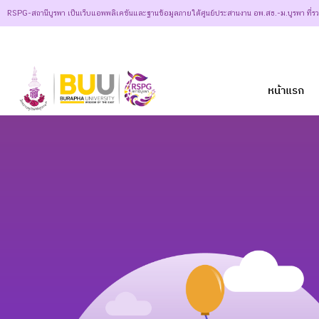
RSPG-สถานีบูรพา เป็นเว็บแอพพลิเคชันและฐานข้อมูลภายใต้ศูนย์ประสานงาน อพ.สธ.-ม.บูรพา ที่ร
หน้าแรก