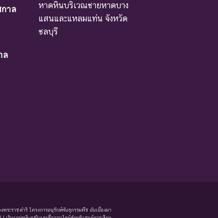
หาดหินบริเวณชายหาดบาง
ศกาล
าเหตุให้ชนิดพันธุ์นั้นสูญพันธุ์
แสนและแหลมแท่น จังหวัด
ชลบุรี
าล
ม่มีผลกระทบมาก
หรือโดยอ้อม ชนิดพันธุ์กลุ่มนี้มีความจำเป็น ต่อการ
งพระราชดำริ โครงการอนุรักษ์พันธุกรรมพืช อันเนื่องมา
 เว็บแอปพลิเคชันและสื่อออนไลน์สำหรับศูนย์การเรียน