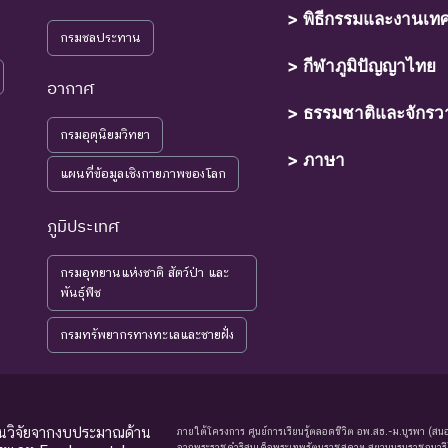
> พิธีกรรมและงานเท
์ที่เข้าสู่ภาวะใกล้สูญพันธุ์ในอนาคตอันใกล้ ถ้ายังคงมีปัจจัยต่างๆ อันเป็นส
กรมชลประทาน
> กีฬาภูมิปัญญาไทย
อากาศ
> ธรรมชาติและจักรว
ุ์ที่มีแนวโน้มอาจถูกคุกคามในอนาคตอันใกล้ เนื่องจากปัจจัยต่างๆ ยังไ
กรมอุตุนิยมวิทยา
> ภาษา
แผนที่ข้อมูลเชิงกายภาพของโลก
์ที่ยังไม่อยู่ในภาวะถูกคุกคามและพบเห็นอยู่ทั่วไป
ภูมิประเทศ
์ที่มีข้อมูลไม่เพียงพอ ที่จะวิเคราะห์ถึงความเสี่ยงต่อการสูญพันธุ์โดยตรง
มรู้เพิ่มเติมจากการศึกษาวิจัยในอนาคต
กรมอุทยานแห่งชาติ สัตว์ป่า และ
พันธุ์พืช
พิจารณาการประเมินสถานภาพ
กรมทรัพยากรทางทะเลและชายฝั่ง
ุนวิจัยจากงบประมาณด้าน
ภายใต้โครงการ ศูนย์การเรียนรู้ตลอดชีวิต อพ.สธ.-ม.บูรพา (สนอ
จากพระราชดำริสมเด็จพระเทพรัตนราชสุดาฯ สยามบรมราชกุมารี) |