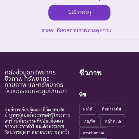
ไม่มีการระบุ
รายละเอียดสถานภาพการคุกคาม
ระดับความรุนแรง : สูญพันธุ์
EX : Extinct
สูญพันธุ์
ชนิดพันธุ
คลังข้อมูลทรัพยากร
ชีวภาพ
EW : Extinct in the
สูญพันธุ์ใน
ชีวภาพ ทรัพยากร
ชนิดพันธุ
กายภาพ และทรัพยากร
Wild
ธรรมชาติ
วัฒนธรรมและภูมิปัญญา
พืช
ระดับความรุนแรง : ถูกคุกคาม
CR : Critically
ใกล้สูญพันธุ์
ผลไม้
พืชพรรณไม้
ศูนย์การเรียนรู้ตลอดชีวิต อพ.สธ.-
ชนิดพันธุ
Endangered
อย่างยิ่ง
ม.บูรพา(สนองพระราชดำริโครงการ
อนุรักษ์พันธุกรรมพืชอันเนื่องมา
เรณูพืช
หญ้าทะเล
ชนิดพันธุ
จากพระราชดำริ สมเด็จพระเทพ
EN : Endangered
ใกล้สูญพันธุ์
รัตนราชสุดาฯ สยามบรมราชกุมารี)
เป็นสาเหต
สาหร่ายทะเล