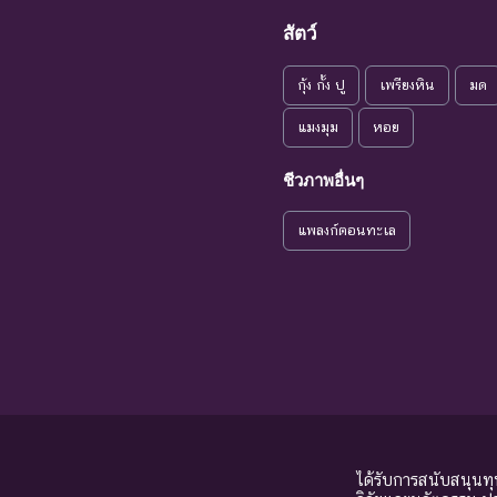
แนวโน้มใกล้
สัตว์
VU : Vulnerable
ชนิดพันธุ
สูญพันธุ์
กุ้ง กั้ง ปู
เพรียงหิน
มด
ระดับความรุนแรง : เสี่ยงน้อย (LR)
NT : Near
แมงมุม
หอย
ใกล้ถูกคุกคาม
ชนิดพันธ
Threatened
ชีวภาพอื่นๆ
LC : Least
เป็นกังวลน้อย
ชนิดพันธุ
Concerned
ที่สุด
แพลงก์ตอนทะเล
DD : Data
ข้อมูลไม่เพียง
ชนิดพันธุ
Deficient
พอ
จัดหาควา
NE : Not
ชนิดพันธุ์ที่ยังไม่มีการ
Evaluated
ได้รับการสนับสนุนท