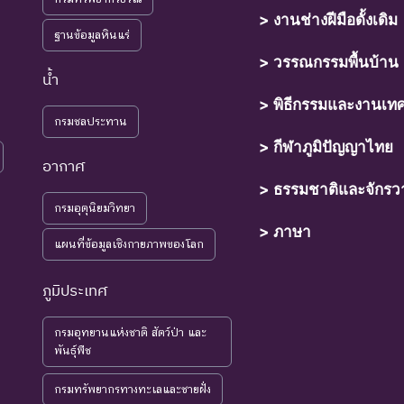
์ที่มีความเสี่ยงสูงต่อการสูญพันธุ์จากพื้นที่ธรรมชาติในขณะนี้
> งานช่างฝีมือดั้งเดิม
ฐานข้อมูลหินแร่
์ที่กำลังอยู่ในภาวะอันตรายที่ใกล้จะสูญพันธุ์ไปจากโลกหรือสูญพันธุ์ไปจากแ
> วรรณกรรมพื้นบ้าน
ุให้เกิดการสูญพันธุ์ยังดำเนินต่อไป
น้ำ
> พิธีกรรมและงานเท
์ที่เข้าสู่ภาวะใกล้สูญพันธุ์ในอนาคตอันใกล้ ถ้ายังคงมีปัจจัยต่างๆ อันเป็นส
กรมชลประทาน
> กีฬาภูมิปัญญาไทย
อากาศ
> ธรรมชาติและจักรว
ุ์ที่มีแนวโน้มอาจถูกคุกคามในอนาคตอันใกล้ เนื่องจากปัจจัยต่างๆ ยังไ
กรมอุตุนิยมวิทยา
> ภาษา
แผนที่ข้อมูลเชิงกายภาพของโลก
์ที่ยังไม่อยู่ในภาวะถูกคุกคามและพบเห็นอยู่ทั่วไป
ภูมิประเทศ
์ที่มีข้อมูลไม่เพียงพอ ที่จะวิเคราะห์ถึงความเสี่ยงต่อการสูญพันธุ์โดยตรง
มรู้เพิ่มเติมจากการศึกษาวิจัยในอนาคต
กรมอุทยานแห่งชาติ สัตว์ป่า และ
พันธุ์พืช
พิจารณาการประเมินสถานภาพ
กรมทรัพยากรทางทะเลและชายฝั่ง