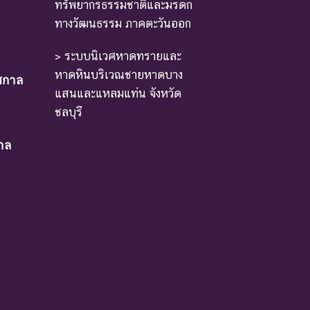
ทรัพยากรธรรมชาติและมรดก
ทางวัฒนธรรม ภาคตะวันออก
หล่งที่มีการกระจายพันธุ์อยู่ ถ้าปัจจัยต่าง ๆ ที่
> ระบบนิเวศหาดทรายและ
หาดหินบริเวณชายหาดบาง
ศกาล
าเหตุให้ชนิดพันธุ์นั้นสูญพันธุ์
แสนและแหลมแท่น จังหวัด
ชลบุรี
าล
ม่มีผลกระทบมาก
หรือโดยอ้อม ชนิดพันธุ์กลุ่มนี้มีความจำเป็น ต่อการ