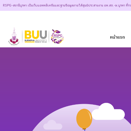
RSPG-สถานีบูรพา เป็นเว็บแอพพลิเคชันและฐานข้อมูลภายใต้ศูนย์ประสานงาน อพ.สธ.-ม.บูรพา ที่ร
หน้าแรก