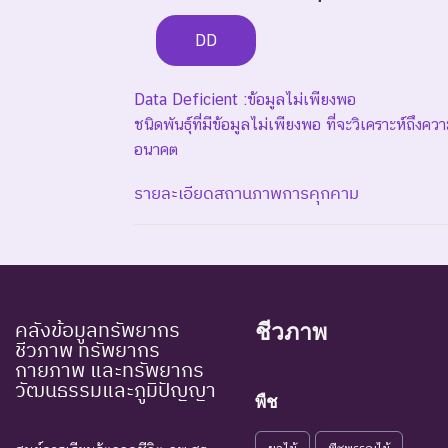
DD
Data Deficient :ข้อมูลไม่เพียงพอ
ชนิดพันธุ์ที่มีข้อมูลไม่เพียงพอ ที่จะวิเคราะห์ถึง
อนาคต
รายละเอียดสถานภาพการคุกคาม
ระดับความรุนแรง : สูญพันธุ์
EX : Extinct
สูญพันธุ์
ชนิดพันธุ
คลังข้อมูลทรัพยากร
ชีวภาพ
EW : Extinct in the
สูญพันธุ์ใน
ชีวภาพ ทรัพยากร
ชนิดพันธุ
กายภาพ และทรัพยากร
Wild
ธรรมชาติ
วัฒนธรรมและภูมิปัญญา
พืช
ระดับความรุนแรง : ถูกคุกคาม
CR : Critically
ใกล้สูญพันธุ์