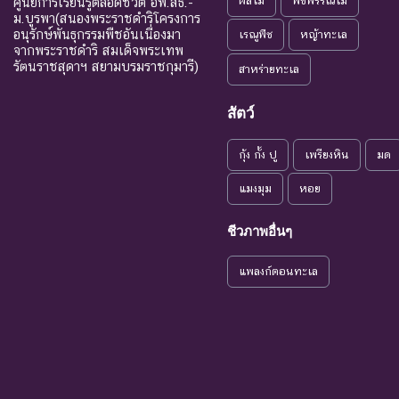
ผลไม้
พืชพรรณไม้
ศูนย์การเรียนรู้ตลอดชีวิต อพ.สธ.-
ชนิดพันธุ
Endangered
อย่างยิ่ง
ม.บูรพา(สนองพระราชดำริโครงการ
อนุรักษ์พันธุกรรมพืชอันเนื่องมา
เรณูพืช
หญ้าทะเล
ชนิดพันธุ
จากพระราชดำริ สมเด็จพระเทพ
EN : Endangered
ใกล้สูญพันธุ์
รัตนราชสุดาฯ สยามบรมราชกุมารี)
เป็นสาเหต
สาหร่ายทะเล
แนวโน้มใกล้
สัตว์
VU : Vulnerable
ชนิดพันธุ
สูญพันธุ์
กุ้ง กั้ง ปู
เพรียงหิน
มด
ระดับความรุนแรง : เสี่ยงน้อย (LR)
NT : Near
แมงมุม
หอย
ใกล้ถูกคุกคาม
ชนิดพันธ
Threatened
ชีวภาพอื่นๆ
LC : Least
เป็นกังวลน้อย
ชนิดพันธุ
Concerned
ที่สุด
แพลงก์ตอนทะเล
DD : Data
ข้อมูลไม่เพียง
ชนิดพันธุ
Deficient
พอ
จัดหาควา
NE : Not
ชนิดพันธุ์ที่ยังไม่มีการ
Evaluated