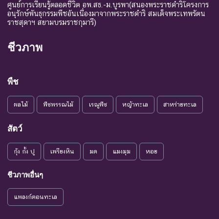
ถ้าปัจจัยต่าง ๆ ที่เป็นสาเหตุ
ศูนย์การเรียนรู้ตลอดชีวิต อพ.สธ.-ม.บูรพา(สนองพระราชดำริโครงการ
อนุรักษ์พันธุกรรมพืชอันเนื่องมาจากพระราชดำริ สมเด็จพระเทพรัตน
ให้เกิดการสูญพันธุ์ยังดำเนิน
ราชสุดาฯ สยามบรมราชกุมารี)
ต่อไป
ชนิดพันธุ์ที่เข้าสู่ภาวะใกล้สูญ
ชีวภาพ
แนวโน้ม
พันธุ์ในอนาคตอันใกล้ ถ้ายัง
VU :
ใกล้สูญ
คงมีปัจจัยต่างๆ อันเป็น
Vulnerable
พันธุ์
สาเหตุให้ชนิดพันธุ์นั้นสูญ
พืช
พันธุ์
ผลไม้
พืชพรรณไม้
เรณูพืช
หญ้าทะเล
สาหร่ายทะเล
ระดับความรุนแรง : เสี่ยงน้อย (LR)
ชนิดพันธุ์ที่มีแนวโน้มอาจถูก
สัตว์
NT : Near
ใกล้ถูก
คุกคามในอนาคตอันใกล้
กุ้ง กั้ง ปู
เพรียงหิน
มด
แมงมุม
หอย
Threatened
คุกคาม
เนื่องจากปัจจัยต่างๆ ยังไม่มี
ผลกระทบมาก
ชีวภาพอื่นๆ
เป็น
ชนิดพันธุ์ที่ยังไม่อยู่ในภาวะ
LC : Least
กังวล
ถูกคุกคามและพบเห็นอยู่
แพลงก์ตอนทะเล
Concerned
น้อยที่สุด
ทั่วไป