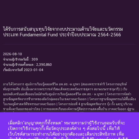
ได้รับการสนับสนุนทุนวิจัยจากงบประมาณด้านวิจัยและนวัตกรรม
ประเภท Fundamental Fund ประจำปีงบประมาณ 2564-2566
2026-08-10
จำนวนผู้เข้าชมวันนี้ : 309
จำนวนผู้เข้าชมทั้งหมด : 2,390,860
เริ่มนับจากวันที่ 2023-01-04
ภายใต้โครงการ ศูนย์การเรียนรู้ตลอดชีวิต อพ.สธ.-ม.บูรพา (สนองพระราชดำริ โครงการอนุรักษ์
พันธุกรรมพืช อันเนื่องมาจากพระราชดำริสมเด็จพระเทพรัตนราชสุดาฯ สยามบรมราชกุมารี) | เว็บ
แอปพลิเคชันและสื่อออนไลน์สำหรับศูนย์การเรียนรู้ตลอดชีวิต อพ.สธ.- ม.บูรพา | โครงการการจัดทํา
ฐานข้อมูลทรัพยากรชีวภาพของสัตว์กลุ่มหอยในเขตภาคตะวันออก | โครงการฐานข้อมูลพรรณไม้พื้นเมือง
ในเขตภูมิศาสตร์พืชพรรณภาคตะวันออก | โครงการย่อยที่ 4 ฐานข้อมูลทรัพยากร กุ้ง กั้ง และปู บริเวณ
ชายฝั่งตะวันออกของอ่าวไทย | การถอดบทเรียนองค์ความรู้ศิลปะการแสดงพื้นบ้าน ภาคตะวันออก สู่ฐาน
ข้อมูลเพื่อการเรียนรู้ตลอดชีพ | การพัฒนาหลักสูตรการเรียนรู้ด้านความหลากหลายของ
ทรัพยากรธรรมชาติและมรดกทางวัฒนธรรม ภาคตะวันออก | ฐานข้อมูลมดในเขตภาคตะวันออกของ
เมื่อคลิก”อนุญาตคุกกี้ทั้งหมด” หมายความว่าผู้ใช้งานยอมรับที่จะ
ประเทศไทย | ฐานข้อมูลเพรียงหินในเขตภาคตะวันออกของประเทศไทย | ฐานข้อมูลทรัพยากรหญ้าทะเล
เปิดการใช้งานคุกกี้เพื่อวัตถุประสงค์ต่าง ๆ ดังต่อไปนี้ เพื่อให้
บริเวณชายฝั่งตะวันออกของอ่าวไทย | ฐานข้อมูลทรัพยากรแพลงก์ตอนทะเลและสาหร่ายทะเลบริเวณ
เว็บไซต์สามารถทำงานได้อย่างถูกต้องและเต็มประสิทธิภาพ เพื่อ
ชายฝั่งทะเลตะวันออกของอ่าวไทย | ฐานข้อมูลแมงมุมอันดับฐาน Mygalomorphae ในเขตภาคตะวันออก
ของประเทศไทย | โครงการการถอดบทเรียนองค์ความรู้ระบบนิเวศหาดทรายและหาดหินบริเวณชายหาด