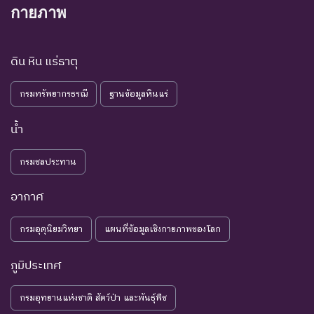
ชนิดพันธุ์ที่มีข้อมูลไม่เพียงพอ
กายภาพ
ที่จะวิเคราะห์ถึงความเสี่ยงต่อ
การสูญพันธุ์โดยตรงหรือโดย
DD : Data
ข้อมูลไม่
ดิน หิน แร่ธาตุ
อ้อม ชนิดพันธุ์กลุ่มนี้มีความ
Deficient
เพียงพอ
จำเป็น ต่อการจัดหาความรู้
กรมทรัพยากรธรณี
ฐานข้อมูลหินแร่
เพิ่มเติมจากการศึกษาวิจัยใน
อนาคต
น้ำ
NE : Not
ชนิดพันธุ์ที่ยังไม่มีการพิจารณาการ
Evaluated
ประเมินสถานภาพ
กรมชลประทาน
อากาศ
กรมอุตุนิยมวิทยา
แผนที่ข้อมูลเชิงกายภาพของโลก
ภูมิประเทศ
กรมอุทยานแห่งชาติ สัตว์ป่า และพันธุ์พืช