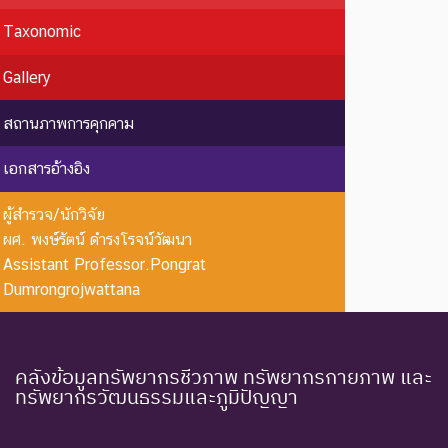
Taxonomic
ชนิดพันธุ์ที่สูญพันธุ์ไปแล้ว
โดยมีหลักฐานที่น่าเชื่อถือ
EX : Extinct
สูญพันธุ์
Gallery
เกี่ยวกับการตายของชนิดพันธุ์
นี้ตัวสุดท้าย
สถานภาพการคุกคาม
EW :
สูญพันธุ์
ชนิดพันธุ์ที่ไม่มีรายงานว่าพบ
เอกสารอ้างอิง
Extinct in
ใน
อาศัยอยู่ในถิ่นที่อยู่อาศัยตาม
the Wild
ธรรมชาติ
ธรรมชาติ
ผู้สำรวจ/นักวิจัย
ระดับความรุนแรง : ถูกคุกคาม
ผศ. พงษ์รัตน์ ดำรงโรจน์วัฒนา
Assistant Professor.Pongrat
CR :
ใกล้สูญ
ชนิดพันธุ์ที่มีความเสี่ยงสูงต่อ
Dumrongrojwattana
Critically
พันธุ์
การสูญพันธุ์จากพื้นที่
Endangered
อย่างยิ่ง
ธรรมชาติในขณะนี้
ชนิดพันธุ์ที่กำลังอยู่ในภาวะ
คลังข้อมูลทรัพยากรชีวภาพ ทรัพยากรกายภาพ และ
อันตรายที่ใกล้จะสูญพันธุ์ไป
ทรัพยากรวัฒนธรรมและภูมิปัญญา
จากโลกหรือสูญพันธุ์ไปจาก
EN :
ใกล้สูญ
แหล่งที่มีการกระจายพันธุ์อยู่
Endangered
พันธุ์