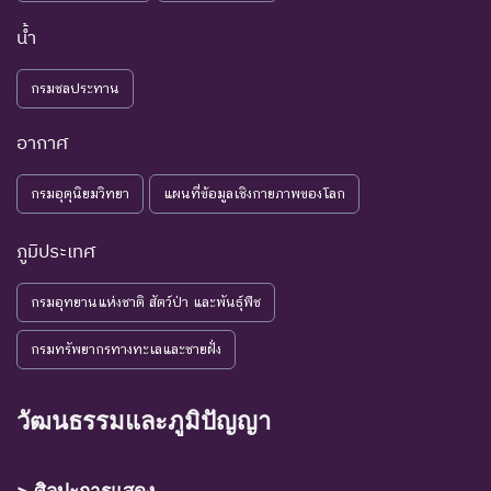
DD : Data
ข้อมูลไม่
อ้อม ชนิดพันธุ์กลุ่มนี้มีความ
น้ำ
Deficient
เพียงพอ
จำเป็น ต่อการจัดหาความรู้
เพิ่มเติมจากการศึกษาวิจัยใน
กรมชลประทาน
อนาคต
อากาศ
NE : Not
ชนิดพันธุ์ที่ยังไม่มีการพิจารณาการ
Evaluated
ประเมินสถานภาพ
กรมอุตุนิยมวิทยา
แผนที่ข้อมูลเชิงกายภาพของโลก
ภูมิประเทศ
กรมอุทยานแห่งชาติ สัตว์ป่า และพันธุ์พืช
กรมทรัพยากรทางทะเลและชายฝั่ง
วัฒนธรรมและภูมิปัญญา
> ศิลปะการแสดง