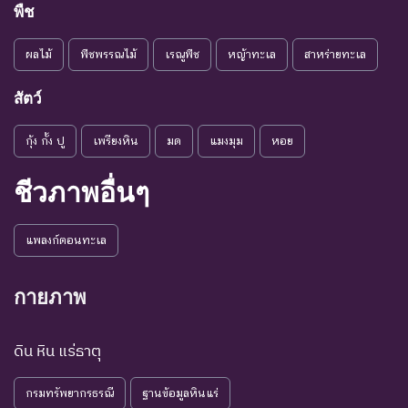
พืช
ชนิดพันธุ์ที่เข้าสู่ภาวะใกล้สูญ
แนวโน้ม
พันธุ์ในอนาคตอันใกล้ ถ้ายัง
ผลไม้
พืชพรรณไม้
เรณูพืช
หญ้าทะเล
สาหร่ายทะเล
VU :
ใกล้สูญ
คงมีปัจจัยต่างๆ อันเป็น
Vulnerable
พันธุ์
สาเหตุให้ชนิดพันธุ์นั้นสูญ
สัตว์
พันธุ์
กุ้ง กั้ง ปู
เพรียงหิน
มด
แมงมุม
หอย
ระดับความรุนแรง : เสี่ยงน้อย (LR)
ชนิดพันธุ์ที่มีแนวโน้มอาจถูก
ชีวภาพอื่นๆ
NT : Near
ใกล้ถูก
คุกคามในอนาคตอันใกล้
Threatened
คุกคาม
เนื่องจากปัจจัยต่างๆ ยังไม่มี
แพลงก์ตอนทะเล
ผลกระทบมาก
เป็น
ชนิดพันธุ์ที่ยังไม่อยู่ในภาวะ
LC : Least
กายภาพ
กังวล
ถูกคุกคามและพบเห็นอยู่
Concerned
น้อยที่สุด
ทั่วไป
ดิน หิน แร่ธาตุ
ชนิดพันธุ์ที่มีข้อมูลไม่เพียงพอ
ที่จะวิเคราะห์ถึงความเสี่ยงต่อ
กรมทรัพยากรธรณี
ฐานข้อมูลหินแร่
การสูญพันธุ์โดยตรงหรือโดย