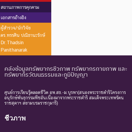
EX : Extinct
สูญพันธุ์
เกี่ยวกับการตายของชนิดพันธุ์
สถานภาพการคุกคาม
นี้ตัวสุดท้าย
เอกสารอ้างอิง
EW :
สูญพันธุ์
ชนิดพันธุ์ที่ไม่มีรายงานว่าพบ
ผู้สำรวจ/นักวิจัย
Extinct in
ใน
อาศัยอยู่ในถิ่นที่อยู่อาศัยตาม
ดร.ทรรศิน ปณิธานะรักษ์
the Wild
ธรรมชาติ
ธรรมชาติ
Dr.Thadsin
ระดับความรุนแรง : ถูกคุกคาม
Panithanarak
CR :
ใกล้สูญ
ชนิดพันธุ์ที่มีความเสี่ยงสูงต่อ
Critically
พันธุ์
การสูญพันธุ์จากพื้นที่
คลังข้อมูลทรัพยากรชีวภาพ ทรัพยากรกายภาพ และ
ทรัพยากรวัฒนธรรมและภูมิปัญญา
Endangered
อย่างยิ่ง
ธรรมชาติในขณะนี้
ชนิดพันธุ์ที่กำลังอยู่ในภาวะ
อันตรายที่ใกล้จะสูญพันธุ์ไป
ศูนย์การเรียนรู้ตลอดชีวิต อพ.สธ.-ม.บูรพา(สนองพระราชดำริโครงการ
อนุรักษ์พันธุกรรมพืชอันเนื่องมาจากพระราชดำริ สมเด็จพระเทพรัตน
จากโลกหรือสูญพันธุ์ไปจาก
ราชสุดาฯ สยามบรมราชกุมารี)
EN :
ใกล้สูญ
แหล่งที่มีการกระจายพันธุ์อยู่
Endangered
พันธุ์
ถ้าปัจจัยต่าง ๆ ที่เป็นสาเหตุ
ชีวภาพ
ให้เกิดการสูญพันธุ์ยังดำเนิน
ต่อไป