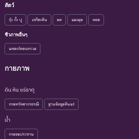
ชนิดพันธุ์ที่มีแนวโน้มอาจถูก
สัตว์
NT : Near
ใกล้ถูก
คุกคามในอนาคตอันใกล้
กุ้ง กั้ง ปู
เพรียงหิน
มด
แมงมุม
หอย
Threatened
คุกคาม
เนื่องจากปัจจัยต่างๆ ยังไม่มี
ผลกระทบมาก
ชีวภาพอื่นๆ
เป็น
ชนิดพันธุ์ที่ยังไม่อยู่ในภาวะ
LC : Least
กังวล
ถูกคุกคามและพบเห็นอยู่
แพลงก์ตอนทะเล
Concerned
น้อยที่สุด
ทั่วไป
ชนิดพันธุ์ที่มีข้อมูลไม่เพียงพอ
กายภาพ
ที่จะวิเคราะห์ถึงความเสี่ยงต่อ
การสูญพันธุ์โดยตรงหรือโดย
DD : Data
ข้อมูลไม่
ดิน หิน แร่ธาตุ
อ้อม ชนิดพันธุ์กลุ่มนี้มีความ
Deficient
เพียงพอ
จำเป็น ต่อการจัดหาความรู้
กรมทรัพยากรธรณี
ฐานข้อมูลหินแร่
เพิ่มเติมจากการศึกษาวิจัยใน
อนาคต
น้ำ
NE : Not
ชนิดพันธุ์ที่ยังไม่มีการพิจารณาการ
Evaluated
ประเมินสถานภาพ
กรมชลประทาน