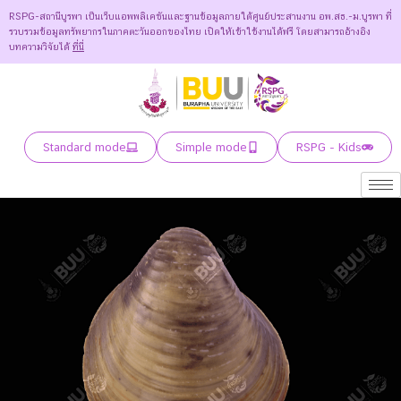
RSPG-สถานีบูรพา เป็นเว็บแอพพลิเคชันและฐานข้อมูลภายใต้ศูนย์ประสานงาน อพ.สธ.-ม.บูรพา ที่
รวบรวมข้อมูลทรัพยากรในภาคตะวันออกของไทย เปิดให้เข้าใช้งานได้ฟรี โดยสามารถอ้างอิง
บทความวิจัยได้
ที่นี่
Standard mode
Simple mode
RSPG - Kids