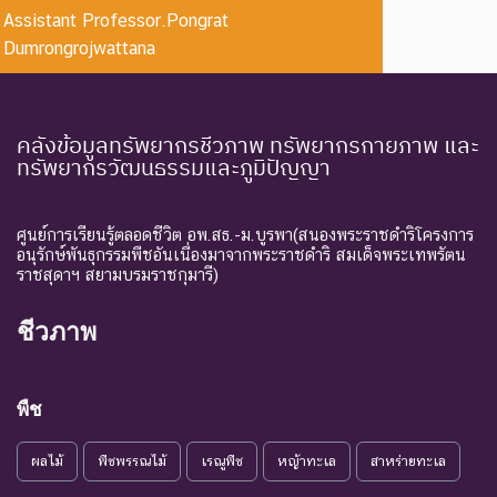
Assistant Professor.Pongrat
CR :
ใกล้สูญ
ชนิดพันธุ์ที่มีความเสี่ยงสูงต่อ
Dumrongrojwattana
Critically
พันธุ์
การสูญพันธุ์จากพื้นที่
Endangered
อย่างยิ่ง
ธรรมชาติในขณะนี้
ชนิดพันธุ์ที่กำลังอยู่ในภาวะ
คลังข้อมูลทรัพยากรชีวภาพ ทรัพยากรกายภาพ และ
อันตรายที่ใกล้จะสูญพันธุ์ไป
ทรัพยากรวัฒนธรรมและภูมิปัญญา
จากโลกหรือสูญพันธุ์ไปจาก
EN :
ใกล้สูญ
แหล่งที่มีการกระจายพันธุ์อยู่
Endangered
พันธุ์
ถ้าปัจจัยต่าง ๆ ที่เป็นสาเหตุ
ศูนย์การเรียนรู้ตลอดชีวิต อพ.สธ.-ม.บูรพา(สนองพระราชดำริโครงการ
อนุรักษ์พันธุกรรมพืชอันเนื่องมาจากพระราชดำริ สมเด็จพระเทพรัตน
ให้เกิดการสูญพันธุ์ยังดำเนิน
ราชสุดาฯ สยามบรมราชกุมารี)
ต่อไป
ชนิดพันธุ์ที่เข้าสู่ภาวะใกล้สูญ
ชีวภาพ
แนวโน้ม
พันธุ์ในอนาคตอันใกล้ ถ้ายัง
VU :
ใกล้สูญ
คงมีปัจจัยต่างๆ อันเป็น
Vulnerable
พันธุ์
สาเหตุให้ชนิดพันธุ์นั้นสูญ
พืช
พันธุ์
ผลไม้
พืชพรรณไม้
เรณูพืช
หญ้าทะเล
สาหร่ายทะเล
ระดับความรุนแรง : เสี่ยงน้อย (LR)