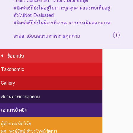
Least Concerned : เป็นกังวลน้อยที่สุด
ชนิดพันธุ์ที่ยังไม่อยู่ในภาวะถูกคุกคามและพบเห็นอยู่
ทั่วไปNot Evaluated
ชนิดพันธุ์ที่ยังไม่มีการพิจารณาการประเมินสถานภาพ
รายละเอียดสถานภาพการคุกคาม
ย้อนกลับ
ระดับความรุนแรง : สูญพันธุ์
Taxonomic
ชนิดพันธุ์ที่สูญพันธุ์ไปแล้ว
โดยมีหลักฐานที่น่าเชื่อถือ
EX : Extinct
สูญพันธุ์
Gallery
เกี่ยวกับการตายของชนิดพันธุ์
นี้ตัวสุดท้าย
สถานภาพการคุกคาม
EW :
สูญพันธุ์
ชนิดพันธุ์ที่ไม่มีรายงานว่าพบ
เอกสารอ้างอิง
Extinct in
ใน
อาศัยอยู่ในถิ่นที่อยู่อาศัยตาม
the Wild
ธรรมชาติ
ธรรมชาติ
ผู้สำรวจ/นักวิจัย
ระดับความรุนแรง : ถูกคุกคาม
ผศ. พงษ์รัตน์ ดำรงโรจน์วัฒนา