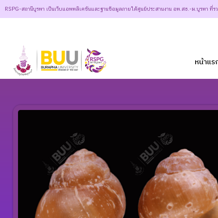
RSPG-สถานีบูรพา เป็นเว็บแอพพลิเคชันและฐานข้อมูลภายใต้ศูนย์ประสานงาน อพ.สธ.-ม.บูรพา ที่ร
หน้าแร