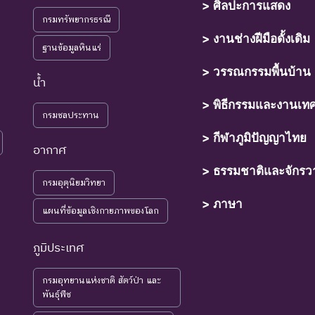
> ศิลปะการแสดง
กรมทรัพยากรธรณี
> งานช่างฝีมือดั้งเดิม
์ที่มีความเสี่ยงสูงต่อการสูญพันธุ์จากพื้นที่ธรรมชาติในขณะนี้
ฐานข้อมูลหินแร่
> วรรณกรรมพื้นบ้าน
์ที่กำลังอยู่ในภาวะอันตรายที่ใกล้จะสูญพันธุ์ไปจากโลกหรือสูญพันธุ์ไปจากแ
น้ำ
ุให้เกิดการสูญพันธุ์ยังดำเนินต่อไป
> พิธีกรรมและงานเท
กรมชลประทาน
์ที่เข้าสู่ภาวะใกล้สูญพันธุ์ในอนาคตอันใกล้ ถ้ายังคงมีปัจจัยต่างๆ อันเป็นส
> กีฬาภูมิปัญญาไทย
อากาศ
> ธรรมชาติและจักรว
กรมอุตุนิยมวิทยา
ุ์ที่มีแนวโน้มอาจถูกคุกคามในอนาคตอันใกล้ เนื่องจากปัจจัยต่างๆ ยังไ
> ภาษา
แผนที่ข้อมูลเชิงกายภาพของโลก
์ที่ยังไม่อยู่ในภาวะถูกคุกคามและพบเห็นอยู่ทั่วไป
ภูมิประเทศ
์ที่มีข้อมูลไม่เพียงพอ ที่จะวิเคราะห์ถึงความเสี่ยงต่อการสูญพันธุ์โดยตรง
กรมอุทยานแห่งชาติ สัตว์ป่า และ
มรู้เพิ่มเติมจากการศึกษาวิจัยในอนาคต
พันธุ์พืช