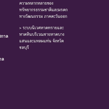
ความหลากหลายของ
ทรัพยากรธรรมชาติและมรดก
ทางวัฒนธรรม ภาคตะวันออก
หล่งที่มีการกระจายพันธุ์อยู่ ถ้าปัจจัยต่าง ๆ ที่
> ระบบนิเวศหาดทรายและ
หาดหินบริเวณชายหาดบาง
ศกาล
แสนและแหลมแท่น จังหวัด
าเหตุให้ชนิดพันธุ์นั้นสูญพันธุ์
ชลบุรี
าล
ม่มีผลกระทบมาก
หรือโดยอ้อม ชนิดพันธุ์กลุ่มนี้มีความจำเป็น ต่อการ