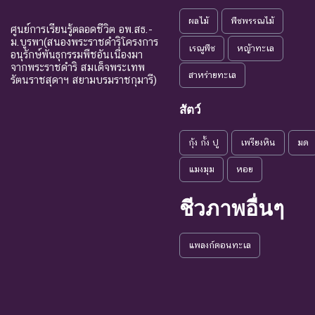
ระดับความรุนแรง : ถูกคุกคาม
ผลไม้
พืชพรรณไม้
ศูนย์การเรียนรู้ตลอดชีวิต อพ.สธ.-
CR : Critically
ใกล้สูญพันธุ์
ม.บูรพา(สนองพระราชดำริโครงการ
ชนิดพันธุ
เรณูพืช
หญ้าทะเล
Endangered
อย่างยิ่ง
อนุรักษ์พันธุกรรมพืชอันเนื่องมา
จากพระราชดำริ สมเด็จพระเทพ
สาหร่ายทะเล
ชนิดพันธุ
รัตนราชสุดาฯ สยามบรมราชกุมารี)
EN : Endangered
ใกล้สูญพันธุ์
เป็นสาเหต
สัตว์
แนวโน้มใกล้
VU : Vulnerable
ชนิดพันธุ
สูญพันธุ์
กุ้ง กั้ง ปู
เพรียงหิน
มด
ระดับความรุนแรง : เสี่ยงน้อย (LR)
แมงมุม
หอย
NT : Near
ใกล้ถูกคุกคาม
ชนิดพันธ
ชีวภาพอื่นๆ
Threatened
LC : Least
เป็นกังวลน้อย
ชนิดพันธุ
แพลงก์ตอนทะเล
Concerned
ที่สุด
DD : Data
ข้อมูลไม่เพียง
ชนิดพันธุ
Deficient
พอ
จัดหาควา