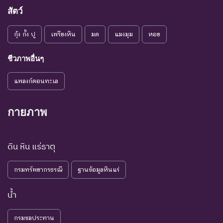
ชนิดพันธุ์ที่มีแนวโน้มอาจถูก
สัตว์
NT : Near
ใกล้ถูก
คุกคามในอนาคตอันใกล้
กุ้ง กั้ง ปู
เพรียงหิน
มด
แมงมุม
หอย
Threatened
คุกคาม
เนื่องจากปัจจัยต่างๆ ยังไม่มี
ผลกระทบมาก
ชีวภาพอื่นๆ
เป็น
ชนิดพันธุ์ที่ยังไม่อยู่ในภาวะ
LC : Least
กังวล
ถูกคุกคามและพบเห็นอยู่
แพลงก์ตอนทะเล
Concerned
น้อยที่สุด
ทั่วไป
ชนิดพันธุ์ที่มีข้อมูลไม่เพียงพอ
กายภาพ
ที่จะวิเคราะห์ถึงความเสี่ยงต่อ
การสูญพันธุ์โดยตรงหรือโดย
DD : Data
ข้อมูลไม่
ดิน หิน แร่ธาตุ
อ้อม ชนิดพันธุ์กลุ่มนี้มีความ
Deficient
เพียงพอ
จำเป็น ต่อการจัดหาความรู้
กรมทรัพยากรธรณี
ฐานข้อมูลหินแร่
เพิ่มเติมจากการศึกษาวิจัยใน
อนาคต
น้ำ
NE : Not
ชนิดพันธุ์ที่ยังไม่มีการพิจารณาการ
Evaluated
ประเมินสถานภาพ
กรมชลประทาน