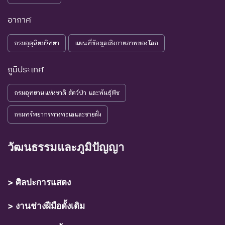
อากาศ
กรมอุตุนิยมวิทยา
แผนที่ข้อมูลเชิงกายภาพของโลก
ภูมิประเทศ
กรมอุทยานแห่งชาติ สัตว์ป่า และพันธุ์พืช
กรมทรัพยากรทางทะเลและชายฝั่ง
วัฒนธรรมและภูมิปัญญา
> ศิลปะการแสดง
> งานช่างฝีมือดั้งเดิม