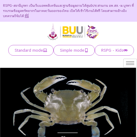
RSPG-สถานีบูรพา เป็นเว็บแอพพลิเคชันและฐานข้อมูลภายใต้ศูนย์ประสานงาน อพ.สธ.-ม.บูรพา ที่
รวบรวมข้อมูลทรัพยากรในภาคตะวันออกของไทย เปิดให้เข้าใช้งานได้ฟรี โดยสามารถอ้างอิง
บทความวิจัยได้
ที่นี่
Standard mode
Simple mode
RSPG - Kids