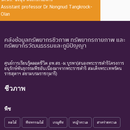
Assistant professor Dr.Nongnud Tangkrock-
CR :
ใกล้สูญ
ชนิดพันธุ์ที่มีความเสี่ยงสูงต่อ
Olan
Critically
พันธุ์
การสูญพันธุ์จากพื้นที่
Endangered
อย่างยิ่ง
ธรรมชาติในขณะนี้
ชนิดพันธุ์ที่กำลังอยู่ในภาวะ
คลังข้อมูลทรัพยากรชีวภาพ ทรัพยากรกายภาพ และ
อันตรายที่ใกล้จะสูญพันธุ์ไป
ทรัพยากรวัฒนธรรมและภูมิปัญญา
จากโลกหรือสูญพันธุ์ไปจาก
EN :
ใกล้สูญ
แหล่งที่มีการกระจายพันธุ์อยู่
Endangered
พันธุ์
ถ้าปัจจัยต่าง ๆ ที่เป็นสาเหตุ
ศูนย์การเรียนรู้ตลอดชีวิต อพ.สธ.-ม.บูรพา(สนองพระราชดำริโครงการ
อนุรักษ์พันธุกรรมพืชอันเนื่องมาจากพระราชดำริ สมเด็จพระเทพรัตน
ให้เกิดการสูญพันธุ์ยังดำเนิน
ราชสุดาฯ สยามบรมราชกุมารี)
ต่อไป
ชนิดพันธุ์ที่เข้าสู่ภาวะใกล้สูญ
ชีวภาพ
แนวโน้ม
พันธุ์ในอนาคตอันใกล้ ถ้ายัง
VU :
ใกล้สูญ
คงมีปัจจัยต่างๆ อันเป็น
Vulnerable
พันธุ์
สาเหตุให้ชนิดพันธุ์นั้นสูญ
พืช
พันธุ์
ผลไม้
พืชพรรณไม้
เรณูพืช
หญ้าทะเล
สาหร่ายทะเล
ระดับความรุนแรง : เสี่ยงน้อย (LR)