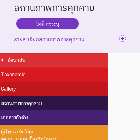
สถานภาพการคุกคาม
ไม่มีการระบุ
รายละเอียดสถานภาพการคุกคาม
ย้อนกลับ
ระดับความรุนแรง : สูญพันธุ์
Taxonomic
ชนิดพันธุ์ที่สูญพันธุ์ไปแล้ว
โดยมีหลักฐานที่น่าเชื่อถือ
EX : Extinct
สูญพันธุ์
Gallery
เกี่ยวกับการตายของชนิดพันธุ์
นี้ตัวสุดท้าย
สถานภาพการคุกคาม
EW :
สูญพันธุ์
ชนิดพันธุ์ที่ไม่มีรายงานว่าพบ
เอกสารอ้างอิง
Extinct in
ใน
อาศัยอยู่ในถิ่นที่อยู่อาศัยตาม
the Wild
ธรรมชาติ
ธรรมชาติ
ผู้สำรวจ/นักวิจัย
ระดับความรุนแรง : ถูกคุกคาม
รศ.ดร. นงนุช ตั้งเกริกโอฬาร