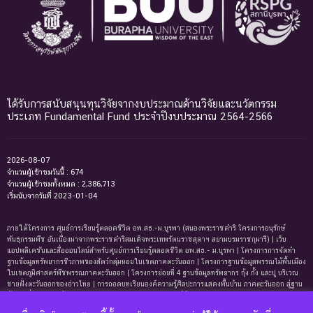
ได้รับการสนับสนุนทุนวิจัยจากงบประมาณด้านวิจัยและนวัตกรรม
ประเภท Fundamental Fund ประจำปีงบประมาณ 2564-2566
2026-08-07
จำนวนผู้เข้าชมวันนี้ : 674
จำนวนผู้เข้าชมทั้งหมด : 2,386,713
เริ่มนับจากวันที่ 2023-01-04
ภายใต้โครงการ ศูนย์การเรียนรู้ตลอดชีวิต อพ.สธ.-ม.บูรพา (สนองพระราชดำริ โครงการอนุรักษ์
พันธุกรรมพืช อันเนื่องมาจากพระราชดำริสมเด็จพระเทพรัตนราชสุดาฯ สยามบรมราชกุมารี) | เว็บ
แอปพลิเคชันและสื่อออนไลน์สำหรับศูนย์การเรียนรู้ตลอดชีวิต อพ.สธ.- ม.บูรพา | โครงการการจัดทํา
ฐานข้อมูลทรัพยากรชีวภาพของสัตว์กลุ่มหอยในเขตภาคตะวันออก | โครงการฐานข้อมูลพรรณไม้พื้นเมือง
ในเขตภูมิศาสตร์พืชพรรณภาคตะวันออก | โครงการย่อยที่ 4 ฐานข้อมูลทรัพยากร กุ้ง กั้ง และปู บริเวณ
ชายฝั่งตะวันออกของอ่าวไทย | การถอดบทเรียนองค์ความรู้ศิลปะการแสดงพื้นบ้าน ภาคตะวันออก สู่ฐาน
ข้อมูลเพื่อการเรียนรู้ตลอดชีพ | การพัฒนาหลักสูตรการเรียนรู้ด้านความหลากหลายของ
ทรัพยากรธรรมชาติและมรดกทางวัฒนธรรม ภาคตะวันออก | ฐานข้อมูลมดในเขตภาคตะวันออกของ