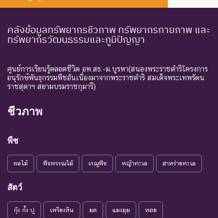
Endangered
อย่างยิ่ง
ธรรมชาติในขณะนี้
ชนิดพันธุ์ที่กำลังอยู่ในภาวะ
คลังข้อมูลทรัพยากรชีวภาพ ทรัพยากรกายภาพ และ
ทรัพยากรวัฒนธรรมและภูมิปัญญา
อันตรายที่ใกล้จะสูญพันธุ์ไป
จากโลกหรือสูญพันธุ์ไปจาก
EN :
ใกล้สูญ
แหล่งที่มีการกระจายพันธุ์อยู่
ศูนย์การเรียนรู้ตลอดชีวิต อพ.สธ.-ม.บูรพา(สนองพระราชดำริโครงการ
Endangered
พันธุ์
ถ้าปัจจัยต่าง ๆ ที่เป็นสาเหตุ
อนุรักษ์พันธุกรรมพืชอันเนื่องมาจากพระราชดำริ สมเด็จพระเทพรัตน
ราชสุดาฯ สยามบรมราชกุมารี)
ให้เกิดการสูญพันธุ์ยังดำเนิน
ต่อไป
ชีวภาพ
ชนิดพันธุ์ที่เข้าสู่ภาวะใกล้สูญ
แนวโน้ม
พันธุ์ในอนาคตอันใกล้ ถ้ายัง
VU :
พืช
ใกล้สูญ
คงมีปัจจัยต่างๆ อันเป็น
Vulnerable
พันธุ์
สาเหตุให้ชนิดพันธุ์นั้นสูญ
ผลไม้
พืชพรรณไม้
เรณูพืช
หญ้าทะเล
สาหร่ายทะเล
พันธุ์
ระดับความรุนแรง : เสี่ยงน้อย (LR)
สัตว์
ชนิดพันธุ์ที่มีแนวโน้มอาจถูก
กุ้ง กั้ง ปู
เพรียงหิน
มด
แมงมุม
หอย
NT : Near
ใกล้ถูก
คุกคามในอนาคตอันใกล้