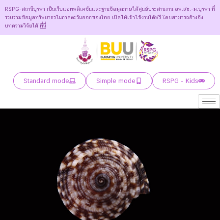
RSPG-สถานีบูรพา เป็นเว็บแอพพลิเคชันและฐานข้อมูลภายใต้ศูนย์ประสานงาน อพ.สธ.-ม.บูรพา ที่
รวบรวมข้อมูลทรัพยากรในภาคตะวันออกของไทย เปิดให้เข้าใช้งานได้ฟรี โดยสามารถอ้างอิง
บทความวิจัยได้
ที่นี่
Standard mode
Simple mode
RSPG - Kids