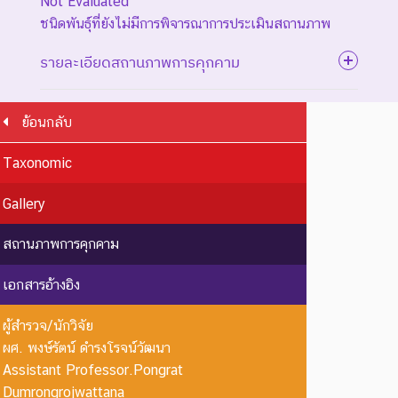
Not Evaluated
ชนิดพันธุ์ที่ยังไม่มีการพิจารณาการประเมินสถานภาพ
รายละเอียดสถานภาพการคุกคาม
ย้อนกลับ
ระดับความรุนแรง : สูญพันธุ์
Taxonomic
ชนิดพันธุ์ที่สูญพันธุ์ไปแล้ว
โดยมีหลักฐานที่น่าเชื่อถือ
EX : Extinct
สูญพันธุ์
Gallery
เกี่ยวกับการตายของชนิดพันธุ์
นี้ตัวสุดท้าย
สถานภาพการคุกคาม
EW :
สูญพันธุ์
ชนิดพันธุ์ที่ไม่มีรายงานว่าพบ
เอกสารอ้างอิง
Extinct in
ใน
อาศัยอยู่ในถิ่นที่อยู่อาศัยตาม
the Wild
ธรรมชาติ
ธรรมชาติ
ผู้สำรวจ/นักวิจัย
ระดับความรุนแรง : ถูกคุกคาม
ผศ. พงษ์รัตน์ ดำรงโรจน์วัฒนา
Assistant Professor.Pongrat
CR :
ใกล้สูญ
ชนิดพันธุ์ที่มีความเสี่ยงสูงต่อ
Dumrongrojwattana
Critically
พันธุ์
การสูญพันธุ์จากพื้นที่