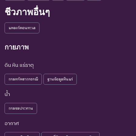
Threatened
คุกคาม
เนื่องจากปัจจัยต่างๆ ยังไม่มี
ชีวภาพอื่นๆ
ผลกระทบมาก
เป็น
ชนิดพันธุ์ที่ยังไม่อยู่ในภาวะ
LC : Least
แพลงก์ตอนทะเล
กังวล
ถูกคุกคามและพบเห็นอยู่
Concerned
น้อยที่สุด
ทั่วไป
กายภาพ
ชนิดพันธุ์ที่มีข้อมูลไม่เพียงพอ
ที่จะวิเคราะห์ถึงความเสี่ยงต่อ
ดิน หิน แร่ธาตุ
การสูญพันธุ์โดยตรงหรือโดย
DD : Data
ข้อมูลไม่
อ้อม ชนิดพันธุ์กลุ่มนี้มีความ
Deficient
เพียงพอ
กรมทรัพยากรธรณี
ฐานข้อมูลหินแร่
จำเป็น ต่อการจัดหาความรู้
เพิ่มเติมจากการศึกษาวิจัยใน
น้ำ
อนาคต
NE : Not
ชนิดพันธุ์ที่ยังไม่มีการพิจารณาการ
กรมชลประทาน
Evaluated
ประเมินสถานภาพ
อากาศ