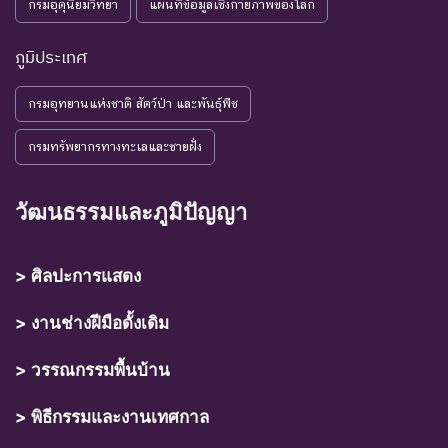
กรมอุตุนิยมวิทยา
แผนที่ข้อมูลเชิงกายภาพของโลก
ภูมิประเทศ
กรมอุทยานแห่งชาติ สัตว์ป่า และพันธุ์พืช
กรมทรัพยากรทางทะเลและชายฝั่ง
วัฒนธรรมและภูมิปัญญา
> ศิลปะการแสดง
> งานช่างฝีมือดั้งเดิม
> วรรณกรรมพื้นบ้าน
> พิธีกรรมและงานเทศกาล