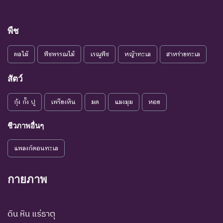
ชนิดพันธุ์ที่เข้าสู่ภาวะใกล้สูญ
แนวโน้ม
พันธุ์ในอนาคตอันใกล้ ถ้ายัง
VU :
ใกล้สูญ
คงมีปัจจัยต่างๆ อันเป็น
พืช
Vulnerable
พันธุ์
สาเหตุให้ชนิดพันธุ์นั้นสูญ
พันธุ์
ผลไม้
พืชพรรณไม้
เรณูพืช
หญ้าทะเล
สาหร่ายทะเล
ระดับความรุนแรง : เสี่ยงน้อย (LR)
สัตว์
ชนิดพันธุ์ที่มีแนวโน้มอาจถูก
NT : Near
ใกล้ถูก
คุกคามในอนาคตอันใกล้
กุ้ง กั้ง ปู
เพรียงหิน
มด
แมงมุม
หอย
Threatened
คุกคาม
เนื่องจากปัจจัยต่างๆ ยังไม่มี
ผลกระทบมาก
ชีวภาพอื่นๆ
เป็น
ชนิดพันธุ์ที่ยังไม่อยู่ในภาวะ
LC : Least
แพลงก์ตอนทะเล
กังวล
ถูกคุกคามและพบเห็นอยู่
Concerned
น้อยที่สุด
ทั่วไป
กายภาพ
ชนิดพันธุ์ที่มีข้อมูลไม่เพียงพอ
ที่จะวิเคราะห์ถึงความเสี่ยงต่อ
การสูญพันธุ์โดยตรงหรือโดย
ดิน หิน แร่ธาตุ
DD : Data
ข้อมูลไม่
อ้อม ชนิดพันธุ์กลุ่มนี้มีความ