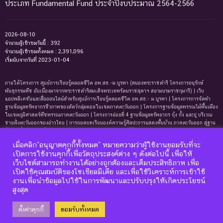
ประเภท Fundamental Fund ประจำปีงบประมาณ 2564-2566
2026-08-10
จำนวนผู้เข้าชมวันนี้ : 392
จำนวนผู้เข้าชมทั้งหมด : 2,391,096
เริ่มนับจากวันที่ 2023-01-04
ภายใต้โครงการ ศูนย์การเรียนรู้ตลอดชีวิต อพ.สธ.-ม.บูรพา (สนองพระราชดำริ โครงการอนุรักษ์
พันธุกรรมพืช อันเนื่องมาจากพระราชดำริสมเด็จพระเทพรัตนราชสุดาฯ สยามบรมราชกุมารี) | เว็บ
แอปพลิเคชันและสื่อออนไลน์สำหรับศูนย์การเรียนรู้ตลอดชีวิต อพ.สธ.- ม.บูรพา | โครงการการจัดทํา
ฐานข้อมูลทรัพยากรชีวภาพของสัตว์กลุ่มหอยในเขตภาคตะวันออก | โครงการฐานข้อมูลพรรณไม้พื้นเมือง
ในเขตภูมิศาสตร์พืชพรรณภาคตะวันออก | โครงการย่อยที่ 4 ฐานข้อมูลทรัพยากร กุ้ง กั้ง และปู บริเวณ
ชายฝั่งตะวันออกของอ่าวไทย | การถอดบทเรียนองค์ความรู้ศิลปะการแสดงพื้นบ้าน ภาคตะวันออก สู่ฐาน
ข้อมูลเพื่อการเรียนรู้ตลอดชีพ | การพัฒนาหลักสูตรการเรียนรู้ด้านความหลากหลายของ
ทรัพยากรธรรมชาติและมรดกทางวัฒนธรรม ภาคตะวันออก | ฐานข้อมูลมดในเขตภาคตะวันออกของ
เมื่อคลิก”อนุญาตคุกกี้ทั้งหมด” หมายความว่าผู้ใช้งานยอมรับที่จะ
ประเทศไทย | ฐานข้อมูลเพรียงหินในเขตภาคตะวันออกของประเทศไทย | ฐานข้อมูลทรัพยากรหญ้าทะเล
เปิดการใช้งานคุกกี้เพื่อวัตถุประสงค์ต่าง ๆ ดังต่อไปนี้ เพื่อให้
บริเวณชายฝั่งตะวันออกของอ่าวไทย | ฐานข้อมูลทรัพยากรแพลงก์ตอนทะเลและสาหร่ายทะเลบริเวณ
เว็บไซต์สามารถทำงานได้อย่างถูกต้องและเต็มประสิทธิภาพ เพื่อ
ชายฝั่งทะเลตะวันออกของอ่าวไทย | ฐานข้อมูลแมงมุมอันดับฐาน Mygalomorphae ในเขตภาคตะวันออก
เปิดใช้คุณสมบัติของโซเชียลมีเดีย และเพื่อใช้วิเคราะห์การเข้าใช้
ของประเทศไทย | โครงการการถอดบทเรียนองค์ความรู้ระบบนิเวศหาดทรายและหาดหินบริเวณชายหาด
บางแสนและแหลมแท่น จังหวัดชลบุรี เพื่อการจัดทำฐานข้อมูลและการพัฒนาหลักสูตรการเรียนรู้ด้าน
งานเพื่อนำข้อมูลไปใช้ในการพัฒนาและปรับปรุงให้เกิดประโยชน์
นิเวศวิทยา
สูงสุด
ตั้งค่าคุกกี้
ยอมรับทั้งหมด