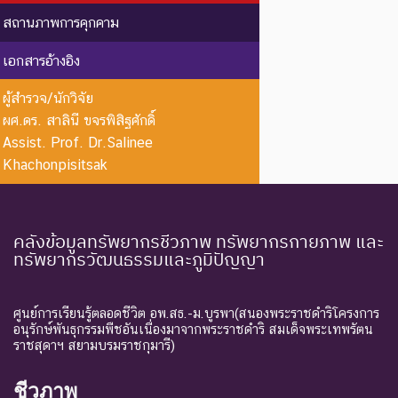
นี้ตัวสุดท้าย
สถานภาพการคุกคาม
EW :
สูญพันธุ์
ชนิดพันธุ์ที่ไม่มีรายงานว่าพบ
เอกสารอ้างอิง
Extinct in
ใน
อาศัยอยู่ในถิ่นที่อยู่อาศัยตาม
the Wild
ธรรมชาติ
ธรรมชาติ
ผู้สำรวจ/นักวิจัย
ผศ.ดร. สาลินี ขจรพิสิฐศักดิ์
ระดับความรุนแรง : ถูกคุกคาม
Assist. Prof. Dr.Salinee
CR :
ใกล้สูญ
ชนิดพันธุ์ที่มีความเสี่ยงสูงต่อ
Khachonpisitsak
Critically
พันธุ์
การสูญพันธุ์จากพื้นที่
Endangered
อย่างยิ่ง
ธรรมชาติในขณะนี้
ชนิดพันธุ์ที่กำลังอยู่ในภาวะ
คลังข้อมูลทรัพยากรชีวภาพ ทรัพยากรกายภาพ และ
ทรัพยากรวัฒนธรรมและภูมิปัญญา
อันตรายที่ใกล้จะสูญพันธุ์ไป
จากโลกหรือสูญพันธุ์ไปจาก
EN :
ใกล้สูญ
แหล่งที่มีการกระจายพันธุ์อยู่
Endangered
พันธุ์
ศูนย์การเรียนรู้ตลอดชีวิต อพ.สธ.-ม.บูรพา(สนองพระราชดำริโครงการ
ถ้าปัจจัยต่าง ๆ ที่เป็นสาเหตุ
อนุรักษ์พันธุกรรมพืชอันเนื่องมาจากพระราชดำริ สมเด็จพระเทพรัตน
ราชสุดาฯ สยามบรมราชกุมารี)
ให้เกิดการสูญพันธุ์ยังดำเนิน
ต่อไป
ชีวภาพ