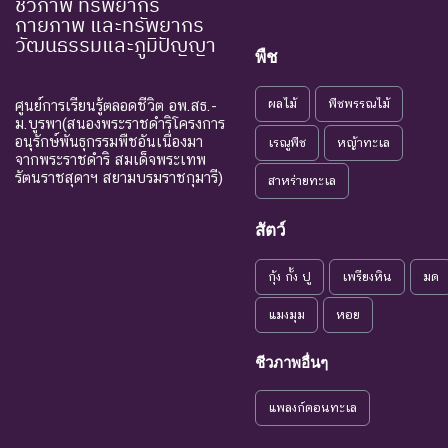
ชีวภาพ ทรัพยากร
ชนิดพันธุ
กายภาพ และทรัพยากร
Wild
ธรรมชาติ
วัฒนธรรมและภูมิปัญญา
พืช
ระดับความรุนแรง : ถูกคุกคาม
CR : Critically
ใกล้สูญพันธุ์
ผลไม้
พืชพรรณไม้
ศูนย์การเรียนรู้ตลอดชีวิต อพ.สธ.-
ชนิดพันธุ
Endangered
อย่างยิ่ง
ม.บูรพา(สนองพระราชดำริโครงการ
อนุรักษ์พันธุกรรมพืชอันเนื่องมา
เรณูพืช
หญ้าทะเล
ชนิดพันธุ
จากพระราชดำริ สมเด็จพระเทพ
EN : Endangered
ใกล้สูญพันธุ์
รัตนราชสุดาฯ สยามบรมราชกุมารี)
เป็นสาเหต
สาหร่ายทะเล
แนวโน้มใกล้
สัตว์
VU : Vulnerable
ชนิดพันธุ
สูญพันธุ์
กุ้ง กั้ง ปู
เพรียงหิน
มด
ระดับความรุนแรง : เสี่ยงน้อย (LR)
NT : Near
แมงมุม
หอย
ใกล้ถูกคุกคาม
ชนิดพันธ
Threatened
ชีวภาพอื่นๆ
LC : Least
เป็นกังวลน้อย
ชนิดพันธุ
Concerned
ที่สุด
แพลงก์ตอนทะเล
DD : Data
ข้อมูลไม่เพียง
ชนิดพันธุ