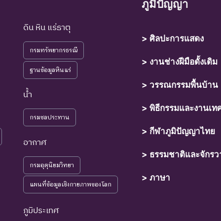
ภูมิปัญญา
์ที่ไม่มีรายงานว่าพบอาศัยอยู่ในถิ่นที่อยู่อาศัยตามธรรมชาติ
ดิน หิน แร่ธาตุ
> ศิลปะการแสดง
กรมทรัพยากรธรณี
์ที่มีความเสี่ยงสูงต่อการสูญพันธุ์จากพื้นที่ธรรมชาติในขณะนี้
> งานช่างฝีมือดั้งเดิม
ฐานข้อมูลหินแร่
์ที่กำลังอยู่ในภาวะอันตรายที่ใกล้จะสูญพันธุ์ไปจากโลกหรือสูญพันธุ์ไปจากแ
> วรรณกรรมพื้นบ้าน
ุให้เกิดการสูญพันธุ์ยังดำเนินต่อไป
น้ำ
> พิธีกรรมและงานเท
์ที่เข้าสู่ภาวะใกล้สูญพันธุ์ในอนาคตอันใกล้ ถ้ายังคงมีปัจจัยต่างๆ อันเป็นส
กรมชลประทาน
> กีฬาภูมิปัญญาไทย
อากาศ
> ธรรมชาติและจักรว
ุ์ที่มีแนวโน้มอาจถูกคุกคามในอนาคตอันใกล้ เนื่องจากปัจจัยต่างๆ ยังไ
กรมอุตุนิยมวิทยา
> ภาษา
แผนที่ข้อมูลเชิงกายภาพของโลก
์ที่ยังไม่อยู่ในภาวะถูกคุกคามและพบเห็นอยู่ทั่วไป
ภูมิประเทศ
์ที่มีข้อมูลไม่เพียงพอ ที่จะวิเคราะห์ถึงความเสี่ยงต่อการสูญพันธุ์โดยตรง