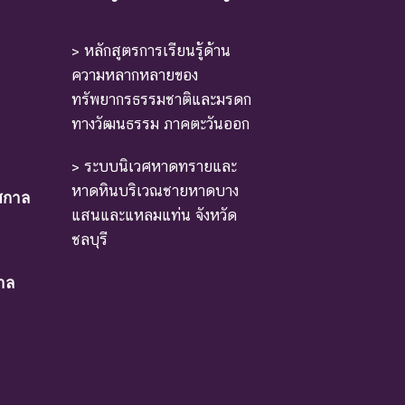
> หลักสูตรการเรียนรู้ด้าน
ความหลากหลายของ
ทรัพยากรธรรมชาติและมรดก
ทางวัฒนธรรม ภาคตะวันออก
หล่งที่มีการกระจายพันธุ์อยู่ ถ้าปัจจัยต่าง ๆ ที่
> ระบบนิเวศหาดทรายและ
หาดหินบริเวณชายหาดบาง
ศกาล
าเหตุให้ชนิดพันธุ์นั้นสูญพันธุ์
แสนและแหลมแท่น จังหวัด
ชลบุรี
าล
ม่มีผลกระทบมาก
หรือโดยอ้อม ชนิดพันธุ์กลุ่มนี้มีความจำเป็น ต่อการ