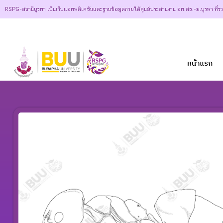
RSPG-สถานีบูรพา เป็นเว็บแอพพลิเคชันและฐานข้อมูลภายใต้ศูนย์ประสานงาน อพ.สธ.-ม.บูรพา ที่ร
หน้าแรก