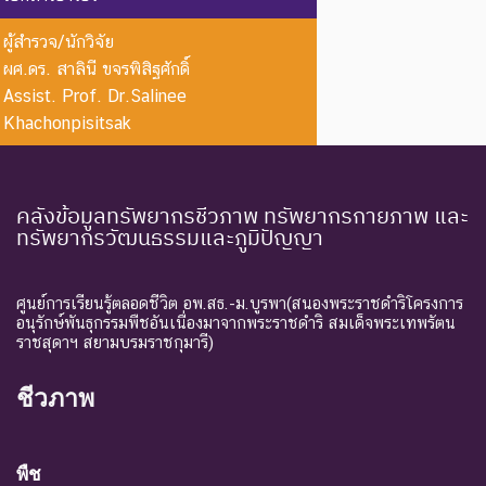
Extinct in
ใน
อาศัยอยู่ในถิ่นที่อยู่อาศัยตาม
the Wild
ธรรมชาติ
ธรรมชาติ
ผู้สำรวจ/นักวิจัย
ผศ.ดร. สาลินี ขจรพิสิฐศักดิ์
ระดับความรุนแรง : ถูกคุกคาม
Assist. Prof. Dr.Salinee
CR :
ใกล้สูญ
ชนิดพันธุ์ที่มีความเสี่ยงสูงต่อ
Khachonpisitsak
Critically
พันธุ์
การสูญพันธุ์จากพื้นที่
Endangered
อย่างยิ่ง
ธรรมชาติในขณะนี้
ชนิดพันธุ์ที่กำลังอยู่ในภาวะ
คลังข้อมูลทรัพยากรชีวภาพ ทรัพยากรกายภาพ และ
ทรัพยากรวัฒนธรรมและภูมิปัญญา
อันตรายที่ใกล้จะสูญพันธุ์ไป
จากโลกหรือสูญพันธุ์ไปจาก
EN :
ใกล้สูญ
แหล่งที่มีการกระจายพันธุ์อยู่
Endangered
พันธุ์
ศูนย์การเรียนรู้ตลอดชีวิต อพ.สธ.-ม.บูรพา(สนองพระราชดำริโครงการ
ถ้าปัจจัยต่าง ๆ ที่เป็นสาเหตุ
อนุรักษ์พันธุกรรมพืชอันเนื่องมาจากพระราชดำริ สมเด็จพระเทพรัตน
ราชสุดาฯ สยามบรมราชกุมารี)
ให้เกิดการสูญพันธุ์ยังดำเนิน
ต่อไป
ชีวภาพ
ชนิดพันธุ์ที่เข้าสู่ภาวะใกล้สูญ
แนวโน้ม
พันธุ์ในอนาคตอันใกล้ ถ้ายัง
VU :
ใกล้สูญ
คงมีปัจจัยต่างๆ อันเป็น
พืช
Vulnerable