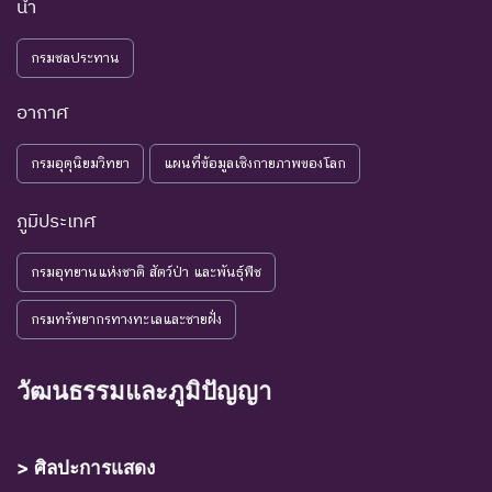
อนาคต
น้ำ
NE : Not
ชนิดพันธุ์ที่ยังไม่มีการพิจารณาการ
กรมชลประทาน
Evaluated
ประเมินสถานภาพ
อากาศ
กรมอุตุนิยมวิทยา
แผนที่ข้อมูลเชิงกายภาพของโลก
ภูมิประเทศ
กรมอุทยานแห่งชาติ สัตว์ป่า และพันธุ์พืช
กรมทรัพยากรทางทะเลและชายฝั่ง
วัฒนธรรมและภูมิปัญญา
> ศิลปะการแสดง