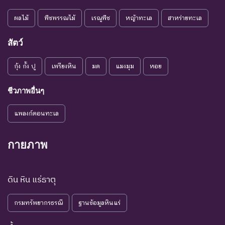
พันธุ์
สาเหตุให้ชนิดพันธุ์นั้นสูญ
พันธุ์
ผลไม้
พืชพรรณไม้
เรณูพืช
หญ้าทะเล
สาหร่ายทะเล
ระดับความรุนแรง : เสี่ยงน้อย (LR)
สัตว์
ชนิดพันธุ์ที่มีแนวโน้มอาจถูก
NT : Near
ใกล้ถูก
คุกคามในอนาคตอันใกล้
กุ้ง กั้ง ปู
เพรียงหิน
มด
แมงมุม
หอย
Threatened
คุกคาม
เนื่องจากปัจจัยต่างๆ ยังไม่มี
ผลกระทบมาก
ชีวภาพอื่นๆ
เป็น
ชนิดพันธุ์ที่ยังไม่อยู่ในภาวะ
LC : Least
แพลงก์ตอนทะเล
กังวล
ถูกคุกคามและพบเห็นอยู่
Concerned
น้อยที่สุด
ทั่วไป
กายภาพ
ชนิดพันธุ์ที่มีข้อมูลไม่เพียงพอ
ที่จะวิเคราะห์ถึงความเสี่ยงต่อ
การสูญพันธุ์โดยตรงหรือโดย
ดิน หิน แร่ธาตุ
DD : Data
ข้อมูลไม่
อ้อม ชนิดพันธุ์กลุ่มนี้มีความ
Deficient
เพียงพอ
จำเป็น ต่อการจัดหาความรู้
กรมทรัพยากรธรณี
ฐานข้อมูลหินแร่
เพิ่มเติมจากการศึกษาวิจัยใน