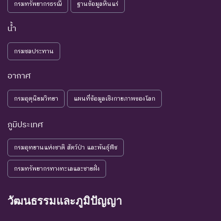
จำเป็น ต่อการจัดหาความรู้
กรมทรัพยากรธรณี
ฐานข้อมูลหินแร่
เพิ่มเติมจากการศึกษาวิจัยใน
อนาคต
น้ำ
NE : Not
ชนิดพันธุ์ที่ยังไม่มีการพิจารณาการ
กรมชลประทาน
Evaluated
ประเมินสถานภาพ
อากาศ
กรมอุตุนิยมวิทยา
แผนที่ข้อมูลเชิงกายภาพของโลก
ภูมิประเทศ
กรมอุทยานแห่งชาติ สัตว์ป่า และพันธุ์พืช
กรมทรัพยากรทางทะเลและชายฝั่ง
วัฒนธรรมและภูมิปัญญา