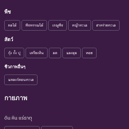
แนวโน้ม
พันธุ์ในอนาคตอันใกล้ ถ้ายัง
VU :
ใกล้สูญ
คงมีปัจจัยต่างๆ อันเป็น
พืช
Vulnerable
พันธุ์
สาเหตุให้ชนิดพันธุ์นั้นสูญ
พันธุ์
ผลไม้
พืชพรรณไม้
เรณูพืช
หญ้าทะเล
สาหร่ายทะเล
ระดับความรุนแรง : เสี่ยงน้อย (LR)
สัตว์
ชนิดพันธุ์ที่มีแนวโน้มอาจถูก
NT : Near
ใกล้ถูก
คุกคามในอนาคตอันใกล้
กุ้ง กั้ง ปู
เพรียงหิน
มด
แมงมุม
หอย
Threatened
คุกคาม
เนื่องจากปัจจัยต่างๆ ยังไม่มี
ผลกระทบมาก
ชีวภาพอื่นๆ
เป็น
ชนิดพันธุ์ที่ยังไม่อยู่ในภาวะ
LC : Least
แพลงก์ตอนทะเล
กังวล
ถูกคุกคามและพบเห็นอยู่
Concerned
น้อยที่สุด
ทั่วไป
กายภาพ
ชนิดพันธุ์ที่มีข้อมูลไม่เพียงพอ
ที่จะวิเคราะห์ถึงความเสี่ยงต่อ
การสูญพันธุ์โดยตรงหรือโดย
ดิน หิน แร่ธาตุ
DD : Data
ข้อมูลไม่
อ้อม ชนิดพันธุ์กลุ่มนี้มีความ
Deficient
เพียงพอ