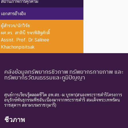
นี้ตัวสุดท้าย
สถานภาพการคุกคาม
EW :
สูญพันธุ์
ชนิดพันธุ์ที่ไม่มีรายงานว่าพบ
เอกสารอ้างอิง
Extinct in
ใน
อาศัยอยู่ในถิ่นที่อยู่อาศัยตาม
the Wild
ธรรมชาติ
ธรรมชาติ
ผู้สำรวจ/นักวิจัย
ผศ.ดร. สาลินี ขจรพิสิฐศักดิ์
ระดับความรุนแรง : ถูกคุกคาม
Assist. Prof. Dr.Salinee
CR :
ใกล้สูญ
ชนิดพันธุ์ที่มีความเสี่ยงสูงต่อ
Khachonpisitsak
Critically
พันธุ์
การสูญพันธุ์จากพื้นที่
Endangered
อย่างยิ่ง
ธรรมชาติในขณะนี้
ชนิดพันธุ์ที่กำลังอยู่ในภาวะ
คลังข้อมูลทรัพยากรชีวภาพ ทรัพยากรกายภาพ และ
ทรัพยากรวัฒนธรรมและภูมิปัญญา
อันตรายที่ใกล้จะสูญพันธุ์ไป
จากโลกหรือสูญพันธุ์ไปจาก
EN :
ใกล้สูญ
แหล่งที่มีการกระจายพันธุ์อยู่
Endangered
พันธุ์
ศูนย์การเรียนรู้ตลอดชีวิต อพ.สธ.-ม.บูรพา(สนองพระราชดำริโครงการ
ถ้าปัจจัยต่าง ๆ ที่เป็นสาเหตุ
อนุรักษ์พันธุกรรมพืชอันเนื่องมาจากพระราชดำริ สมเด็จพระเทพรัตน
ราชสุดาฯ สยามบรมราชกุมารี)
ให้เกิดการสูญพันธุ์ยังดำเนิน
ต่อไป
ชีวภาพ
ชนิดพันธุ์ที่เข้าสู่ภาวะใกล้สูญ