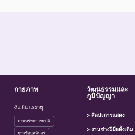
กายภาพ
วัฒนธรรมและ
ที่สูญพันธุ์ไปแล้วโดยมีหลักฐานที่น่าเชื่อถือเกี่ยวกับการตายของชนิดพ
ภูมิปัญญา
ที่ไม่มีรายงานว่าพบอาศัยอยู่ในถิ่นที่อยู่อาศัยตามธรรมชาติ
ดิน หิน แร่ธาตุ
> ศิลปะการแสดง
กรมทรัพยากรธรณี
> งานช่างฝีมือดั้งเดิม
ที่มีความเสี่ยงสูงต่อการสูญพันธุ์จากพื้นที่ธรรมชาติในขณะนี้
ฐานข้อมูลหินแร่