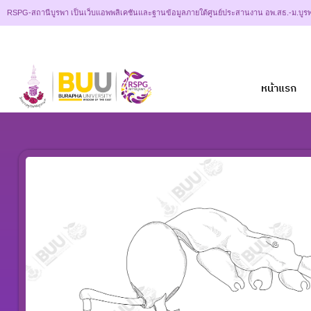
RSPG-สถานีบูรพา เป็นเว็บแอพพลิเคชันและฐานข้อมูลภายใต้ศูนย์ประสานงาน อพ.สธ.-ม.บูรพ
หน้าแรก