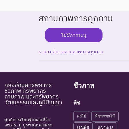
สถานภาพการคุกคาม
ไม่มีการระบุ
รายละเอียดสถานภาพการคุกคาม
ระดับความรุนแรง : สูญพันธุ์
คลังข้อมูลทรัพยากร
ชีวภาพ
EX : Extinct
สูญพันธุ์
ชนิดพันธุ์
ชีวภาพ ทรัพยากร
EW : Extinct in
สูญพันธุ์ใน
กายภาพ และทรัพยากร
ชนิดพันธุ์
วัฒนธรรมและภูมิปัญญา
the Wild
ธรรมชาติ
พืช
ระดับความรุนแรง : ถูกคุกคาม
ผลไม้
พืชพรรณไม้
ศูนย์การเรียนรู้ตลอดชีวิต
CR : Critically
ใกล้สูญพันธุ์
อพ.สธ.-ม.บูรพา(สนองพระ
ชนิดพันธุ์
เรณูพืช
หญ้าทะเล