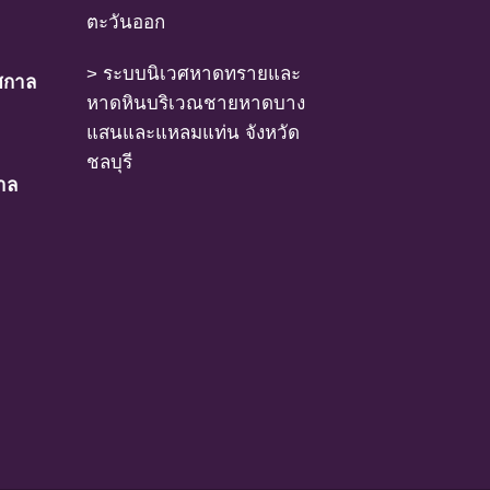
ตะวันออก
ไปจากแหล่งที่มีการกระจายพันธุ์อยู่ ถ้าปัจจัย
> ระบบนิเวศหาดทรายและ
ศกาล
หาดหินบริเวณชายหาดบาง
เป็นสาเหตุให้ชนิดพันธุ์นั้นสูญพันธุ์
แสนและแหลมแท่น จังหวัด
ชลบุรี
าล
 ยังไม่มีผลกระทบมาก
ดยตรงหรือโดยอ้อม ชนิดพันธุ์กลุ่มนี้มีความ