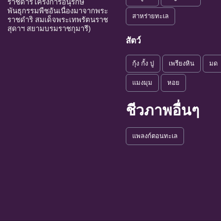
Endangered
อย่างยิ่ง
ราชดำริโครงการอนุรักษ์
พันธุกรรมพืชอันเนื่องมาจากพระ
สาหร่ายทะเล
ชนิดพันธุ์
ราชดำริ สมเด็จพระเทพรัตนราช
EN : Endangered
ใกล้สูญพันธุ์
สุดาฯ สยามบรมราชกุมารี)
ต่าง ๆ ที่
สัตว์
แนวโน้มใกล้
VU : Vulnerable
ชนิดพันธุ์
สูญพันธุ์
กุ้ง กั้ง ปู
เพรียงหิน
มด
ระดับความรุนแรง : เสี่ยงน้อย (LR)
แมงมุม
หอย
NT : Near
ใกล้ถูก
ชนิดพันธุ
ชีวภาพอื่นๆ
Threatened
คุกคาม
LC : Least
เป็นกังวลน้อย
ชนิดพันธุ์
แพลงก์ตอนทะเล
Concerned
ที่สุด
DD : Data
ข้อมูลไม่เพียง
ชนิดพันธุ์
Deficient
พอ
จำเป็น ต่
NE : Not
ชนิดพันธุ์ที่ยังไม่มีก
Evaluated