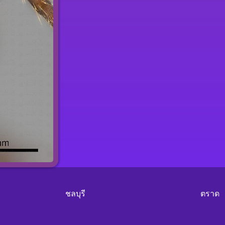
ชลบุรี
ตราด