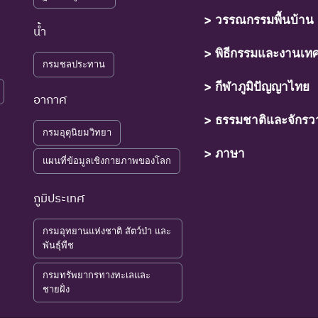
> วรรณกรรมพื้นบ้าน
ที่กำลังอยู่ในภาวะอันตรายที่ใกล้จะสูญพันธุ์ไปจากโลกหรือสูญพันธุ์
น้ำ
เป็นสาเหตุให้เกิดการสูญพันธุ์ยังดำเนินต่อไป
> พิธีกรรมและงานเท
กรมชลประทาน
ที่เข้าสู่ภาวะใกล้สูญพันธุ์ในอนาคตอันใกล้ ถ้ายังคงมีปัจจัยต่างๆ อัน
> กีฬาภูมิปัญญาไทย
อากาศ
> ธรรมชาติและจักรว
กรมอุตุนิยมวิทยา
์ที่มีแนวโน้มอาจถูกคุกคามในอนาคตอันใกล้ เนื่องจากปัจจัยต่างๆ
> ภาษา
แผนที่ข้อมูลเชิงกายภาพของโลก
ที่ยังไม่อยู่ในภาวะถูกคุกคามและพบเห็นอยู่ทั่วไป
ภูมิประเทศ
ที่มีข้อมูลไม่เพียงพอ ที่จะวิเคราะห์ถึงความเสี่ยงต่อการสูญพันธุ์โ
กรมอุทยานแห่งชาติ สัตว์ป่า และ
อการจัดหาความรู้เพิ่มเติมจากการศึกษาวิจัยในอนาคต
พันธุ์พืช
กรมทรัพยากรทางทะเลและ
ารพิจารณาการประเมินสถานภาพ
ชายฝั่ง