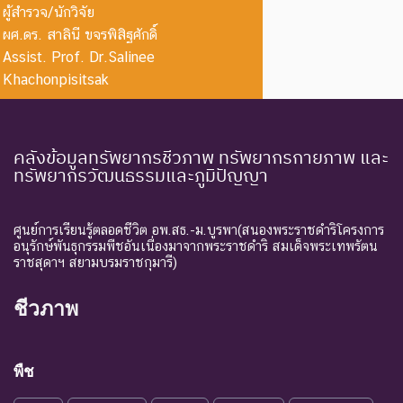
the Wild
ธรรมชาติ
ธรรมชาติ
ผู้สำรวจ/นักวิจัย
ผศ.ดร. สาลินี ขจรพิสิฐศักดิ์
ระดับความรุนแรง : ถูกคุกคาม
Assist. Prof. Dr.Salinee
CR :
ใกล้สูญ
ชนิดพันธุ์ที่มีความเสี่ยงสูงต่อ
Khachonpisitsak
Critically
พันธุ์
การสูญพันธุ์จากพื้นที่
Endangered
อย่างยิ่ง
ธรรมชาติในขณะนี้
ชนิดพันธุ์ที่กำลังอยู่ในภาวะ
คลังข้อมูลทรัพยากรชีวภาพ ทรัพยากรกายภาพ และ
ทรัพยากรวัฒนธรรมและภูมิปัญญา
อันตรายที่ใกล้จะสูญพันธุ์ไป
จากโลกหรือสูญพันธุ์ไปจาก
EN :
ใกล้สูญ
แหล่งที่มีการกระจายพันธุ์อยู่
Endangered
พันธุ์
ศูนย์การเรียนรู้ตลอดชีวิต อพ.สธ.-ม.บูรพา(สนองพระราชดำริโครงการ
ถ้าปัจจัยต่าง ๆ ที่เป็นสาเหตุ
อนุรักษ์พันธุกรรมพืชอันเนื่องมาจากพระราชดำริ สมเด็จพระเทพรัตน
ราชสุดาฯ สยามบรมราชกุมารี)
ให้เกิดการสูญพันธุ์ยังดำเนิน
ต่อไป
ชีวภาพ
ชนิดพันธุ์ที่เข้าสู่ภาวะใกล้สูญ
แนวโน้ม
พันธุ์ในอนาคตอันใกล้ ถ้ายัง
VU :
ใกล้สูญ
คงมีปัจจัยต่างๆ อันเป็น
พืช
Vulnerable
พันธุ์
สาเหตุให้ชนิดพันธุ์นั้นสูญ