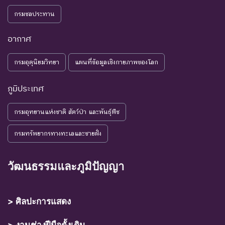
NE : Not
ชนิดพันธุ์ที่ยังไม่มีการพิจารณาการ
กรมชลประทาน
Evaluated
ประเมินสถานภาพ
อากาศ
กรมอุตุนิยมวิทยา
แผนที่ข้อมูลเชิงกายภาพของโลก
ภูมิประเทศ
กรมอุทยานแห่งชาติ สัตว์ป่า และพันธุ์พืช
กรมทรัพยากรทางทะเลและชายฝั่ง
วัฒนธรรมและภูมิปัญญา
> ศิลปะการแสดง