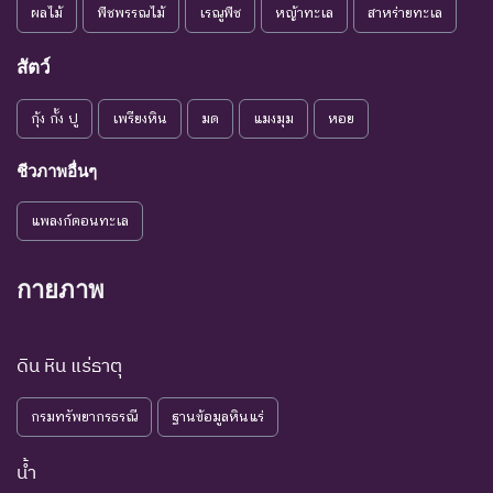
พันธุ์
ผลไม้
พืชพรรณไม้
เรณูพืช
หญ้าทะเล
สาหร่ายทะเล
ระดับความรุนแรง : เสี่ยงน้อย (LR)
สัตว์
ชนิดพันธุ์ที่มีแนวโน้มอาจถูก
NT : Near
ใกล้ถูก
คุกคามในอนาคตอันใกล้
กุ้ง กั้ง ปู
เพรียงหิน
มด
แมงมุม
หอย
Threatened
คุกคาม
เนื่องจากปัจจัยต่างๆ ยังไม่มี
ผลกระทบมาก
ชีวภาพอื่นๆ
เป็น
ชนิดพันธุ์ที่ยังไม่อยู่ในภาวะ
LC : Least
แพลงก์ตอนทะเล
กังวล
ถูกคุกคามและพบเห็นอยู่
Concerned
น้อยที่สุด
ทั่วไป
กายภาพ
ชนิดพันธุ์ที่มีข้อมูลไม่เพียงพอ
ที่จะวิเคราะห์ถึงความเสี่ยงต่อ
การสูญพันธุ์โดยตรงหรือโดย
ดิน หิน แร่ธาตุ
DD : Data
ข้อมูลไม่
อ้อม ชนิดพันธุ์กลุ่มนี้มีความ
Deficient
เพียงพอ
จำเป็น ต่อการจัดหาความรู้
กรมทรัพยากรธรณี
ฐานข้อมูลหินแร่
เพิ่มเติมจากการศึกษาวิจัยใน
อนาคต
น้ำ