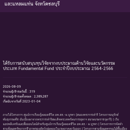
และแหลมแท่น จังหวัดชลบุรี
ได้รับการสนับสนุนทุนวิจัยจากงบประมาณด้านวิจัยและนวัตกรรม
ประเภท Fundamental Fund ประจำปีงบประมาณ 2564-2566
2026-08-09
จำนวนผู้เข้าชมวันนี้ : 319
จำนวนผู้เข้าชมทั้งหมด : 2,389,287
เริ่มนับจากวันที่ 2023-01-04
ภายใต้โครงการ ศูนย์การเรียนรู้ตลอดชีวิต อพ.สธ.-ม.บูรพา (สนองพระราชดำริ โครงการอนุรักษ์
พันธุกรรมพืช อันเนื่องมาจากพระราชดำริสมเด็จพระเทพรัตนราชสุดาฯ สยามบรมราชกุมารี) | เว็บ
แอปพลิเคชันและสื่อออนไลน์สำหรับศูนย์การเรียนรู้ตลอดชีวิต อพ.สธ.- ม.บูรพา | โครงการการจัดทํา
ฐานข้อมูลทรัพยากรชีวภาพของสัตว์กลุ่มหอยในเขตภาคตะวันออก | โครงการฐานข้อมูลพรรณไม้พื้นเมือง