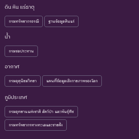
การสูญพันธุ์โดยตรงหรือโดย
ดิน หิน แร่ธาตุ
DD : Data
ข้อมูลไม่
อ้อม ชนิดพันธุ์กลุ่มนี้มีความ
Deficient
เพียงพอ
จำเป็น ต่อการจัดหาความรู้
กรมทรัพยากรธรณี
ฐานข้อมูลหินแร่
เพิ่มเติมจากการศึกษาวิจัยใน
อนาคต
น้ำ
NE : Not
ชนิดพันธุ์ที่ยังไม่มีการพิจารณาการ
กรมชลประทาน
Evaluated
ประเมินสถานภาพ
อากาศ
กรมอุตุนิยมวิทยา
แผนที่ข้อมูลเชิงกายภาพของโลก
ภูมิประเทศ
กรมอุทยานแห่งชาติ สัตว์ป่า และพันธุ์พืช
กรมทรัพยากรทางทะเลและชายฝั่ง