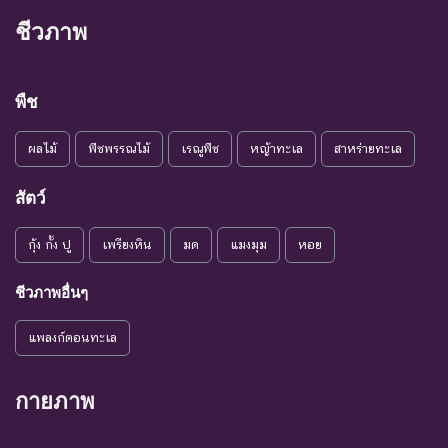
ต่อไป
ชีวภาพ
ชนิดพันธุ์ที่เข้าสู่ภาวะใกล้สูญ
แนวโน้ม
พันธุ์ในอนาคตอันใกล้ ถ้ายัง
VU :
ใกล้สูญ
คงมีปัจจัยต่างๆ อันเป็น
พืช
Vulnerable
พันธุ์
สาเหตุให้ชนิดพันธุ์นั้นสูญ
พันธุ์
ผลไม้
พืชพรรณไม้
เรณูพืช
หญ้าทะเล
สาหร่ายทะเล
ระดับความรุนแรง : เสี่ยงน้อย (LR)
สัตว์
ชนิดพันธุ์ที่มีแนวโน้มอาจถูก
NT : Near
ใกล้ถูก
คุกคามในอนาคตอันใกล้
กุ้ง กั้ง ปู
เพรียงหิน
มด
แมงมุม
หอย
Threatened
คุกคาม
เนื่องจากปัจจัยต่างๆ ยังไม่มี
ผลกระทบมาก
ชีวภาพอื่นๆ
เป็น
ชนิดพันธุ์ที่ยังไม่อยู่ในภาวะ
LC : Least
แพลงก์ตอนทะเล
กังวล
ถูกคุกคามและพบเห็นอยู่
Concerned
น้อยที่สุด
ทั่วไป
กายภาพ
ชนิดพันธุ์ที่มีข้อมูลไม่เพียงพอ
ที่จะวิเคราะห์ถึงความเสี่ยงต่อ