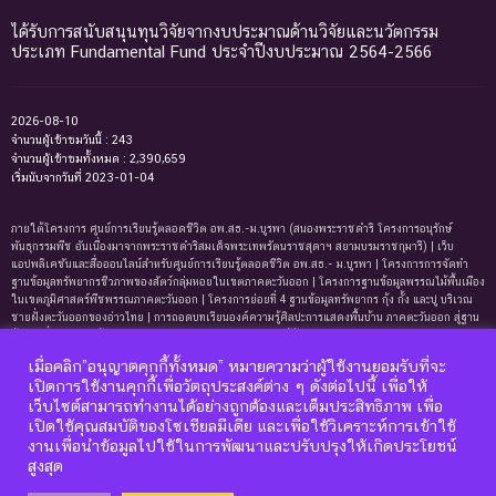
ได้รับการสนับสนุนทุนวิจัยจากงบประมาณด้านวิจัยและนวัตกรรม
ประเภท Fundamental Fund ประจำปีงบประมาณ 2564-2566
2026-08-10
จำนวนผู้เข้าชมวันนี้ : 243
จำนวนผู้เข้าชมทั้งหมด : 2,390,659
เริ่มนับจากวันที่ 2023-01-04
ภายใต้โครงการ ศูนย์การเรียนรู้ตลอดชีวิต อพ.สธ.-ม.บูรพา (สนองพระราชดำริ โครงการอนุรักษ์
พันธุกรรมพืช อันเนื่องมาจากพระราชดำริสมเด็จพระเทพรัตนราชสุดาฯ สยามบรมราชกุมารี) | เว็บ
แอปพลิเคชันและสื่อออนไลน์สำหรับศูนย์การเรียนรู้ตลอดชีวิต อพ.สธ.- ม.บูรพา | โครงการการจัดทํา
ฐานข้อมูลทรัพยากรชีวภาพของสัตว์กลุ่มหอยในเขตภาคตะวันออก | โครงการฐานข้อมูลพรรณไม้พื้นเมือง
ในเขตภูมิศาสตร์พืชพรรณภาคตะวันออก | โครงการย่อยที่ 4 ฐานข้อมูลทรัพยากร กุ้ง กั้ง และปู บริเวณ
ชายฝั่งตะวันออกของอ่าวไทย | การถอดบทเรียนองค์ความรู้ศิลปะการแสดงพื้นบ้าน ภาคตะวันออก สู่ฐาน
ข้อมูลเพื่อการเรียนรู้ตลอดชีพ | การพัฒนาหลักสูตรการเรียนรู้ด้านความหลากหลายของ
ทรัพยากรธรรมชาติและมรดกทางวัฒนธรรม ภาคตะวันออก | ฐานข้อมูลมดในเขตภาคตะวันออกของ
เมื่อคลิก”อนุญาตคุกกี้ทั้งหมด” หมายความว่าผู้ใช้งานยอมรับที่จะ
ประเทศไทย | ฐานข้อมูลเพรียงหินในเขตภาคตะวันออกของประเทศไทย | ฐานข้อมูลทรัพยากรหญ้าทะเล
เปิดการใช้งานคุกกี้เพื่อวัตถุประสงค์ต่าง ๆ ดังต่อไปนี้ เพื่อให้
บริเวณชายฝั่งตะวันออกของอ่าวไทย | ฐานข้อมูลทรัพยากรแพลงก์ตอนทะเลและสาหร่ายทะเลบริเวณ
เว็บไซต์สามารถทำงานได้อย่างถูกต้องและเต็มประสิทธิภาพ เพื่อ
ชายฝั่งทะเลตะวันออกของอ่าวไทย | ฐานข้อมูลแมงมุมอันดับฐาน Mygalomorphae ในเขตภาคตะวันออก
เปิดใช้คุณสมบัติของโซเชียลมีเดีย และเพื่อใช้วิเคราะห์การเข้าใช้
ของประเทศไทย | โครงการการถอดบทเรียนองค์ความรู้ระบบนิเวศหาดทรายและหาดหินบริเวณชายหาด
บางแสนและแหลมแท่น จังหวัดชลบุรี เพื่อการจัดทำฐานข้อมูลและการพัฒนาหลักสูตรการเรียนรู้ด้าน
งานเพื่อนำข้อมูลไปใช้ในการพัฒนาและปรับปรุงให้เกิดประโยชน์
นิเวศวิทยา
สูงสุด