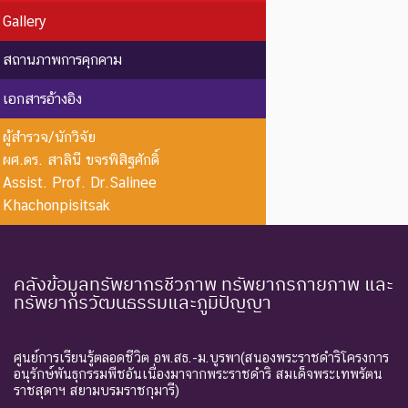
โดยมีหลักฐานที่น่าเชื่อถือ
Gallery
EX : Extinct
สูญพันธุ์
เกี่ยวกับการตายของชนิดพันธุ์
นี้ตัวสุดท้าย
สถานภาพการคุกคาม
EW :
สูญพันธุ์
ชนิดพันธุ์ที่ไม่มีรายงานว่าพบ
เอกสารอ้างอิง
Extinct in
ใน
อาศัยอยู่ในถิ่นที่อยู่อาศัยตาม
the Wild
ธรรมชาติ
ธรรมชาติ
ผู้สำรวจ/นักวิจัย
ผศ.ดร. สาลินี ขจรพิสิฐศักดิ์
ระดับความรุนแรง : ถูกคุกคาม
Assist. Prof. Dr.Salinee
CR :
ใกล้สูญ
ชนิดพันธุ์ที่มีความเสี่ยงสูงต่อ
Khachonpisitsak
Critically
พันธุ์
การสูญพันธุ์จากพื้นที่
Endangered
อย่างยิ่ง
ธรรมชาติในขณะนี้
ชนิดพันธุ์ที่กำลังอยู่ในภาวะ
คลังข้อมูลทรัพยากรชีวภาพ ทรัพยากรกายภาพ และ
ทรัพยากรวัฒนธรรมและภูมิปัญญา
อันตรายที่ใกล้จะสูญพันธุ์ไป
จากโลกหรือสูญพันธุ์ไปจาก
EN :
ใกล้สูญ
แหล่งที่มีการกระจายพันธุ์อยู่
Endangered
พันธุ์
ศูนย์การเรียนรู้ตลอดชีวิต อพ.สธ.-ม.บูรพา(สนองพระราชดำริโครงการ
ถ้าปัจจัยต่าง ๆ ที่เป็นสาเหตุ
อนุรักษ์พันธุกรรมพืชอันเนื่องมาจากพระราชดำริ สมเด็จพระเทพรัตน
ราชสุดาฯ สยามบรมราชกุมารี)
ให้เกิดการสูญพันธุ์ยังดำเนิน