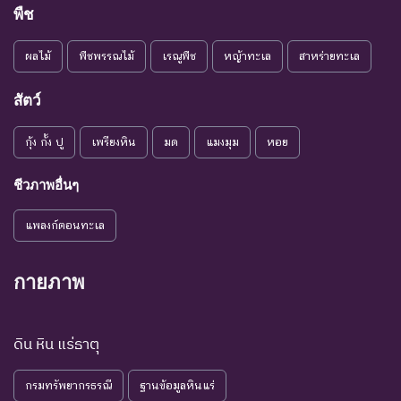
ใกล้สูญ
คงมีปัจจัยต่างๆ อันเป็น
พืช
Vulnerable
พันธุ์
สาเหตุให้ชนิดพันธุ์นั้นสูญ
พันธุ์
ผลไม้
พืชพรรณไม้
เรณูพืช
หญ้าทะเล
สาหร่ายทะเล
ระดับความรุนแรง : เสี่ยงน้อย (LR)
สัตว์
ชนิดพันธุ์ที่มีแนวโน้มอาจถูก
NT : Near
ใกล้ถูก
คุกคามในอนาคตอันใกล้
กุ้ง กั้ง ปู
เพรียงหิน
มด
แมงมุม
หอย
Threatened
คุกคาม
เนื่องจากปัจจัยต่างๆ ยังไม่มี
ผลกระทบมาก
ชีวภาพอื่นๆ
เป็น
ชนิดพันธุ์ที่ยังไม่อยู่ในภาวะ
LC : Least
แพลงก์ตอนทะเล
กังวล
ถูกคุกคามและพบเห็นอยู่
Concerned
น้อยที่สุด
ทั่วไป
กายภาพ
ชนิดพันธุ์ที่มีข้อมูลไม่เพียงพอ
ที่จะวิเคราะห์ถึงความเสี่ยงต่อ
การสูญพันธุ์โดยตรงหรือโดย
ดิน หิน แร่ธาตุ
DD : Data
ข้อมูลไม่
อ้อม ชนิดพันธุ์กลุ่มนี้มีความ
Deficient
เพียงพอ
จำเป็น ต่อการจัดหาความรู้
กรมทรัพยากรธรณี
ฐานข้อมูลหินแร่