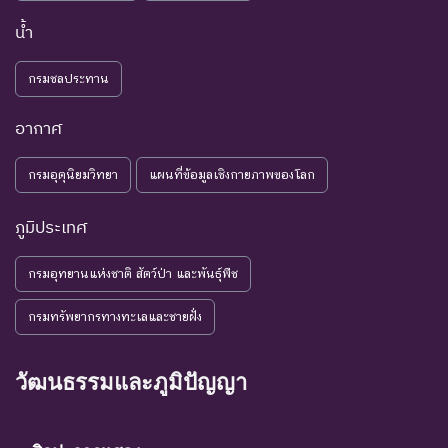
เพิ่มเติมจากการศึกษาวิจัยใน
อนาคต
น้ำ
NE : Not
ชนิดพันธุ์ที่ยังไม่มีการพิจารณาการ
กรมชลประทาน
Evaluated
ประเมินสถานภาพ
อากาศ
กรมอุตุนิยมวิทยา
แผนที่ข้อมูลเชิงกายภาพของโลก
ภูมิประเทศ
กรมอุทยานแห่งชาติ สัตว์ป่า และพันธุ์พืช
กรมทรัพยากรทางทะเลและชายฝั่ง
วัฒนธรรมและภูมิปัญญา