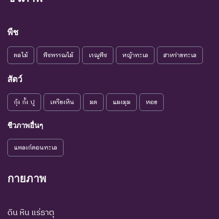
ชนิดพันธุ์ที่เข้าสู่ภาวะใกล้สูญ
แนวโน้ม
พันธุ์ในอนาคตอันใกล้ ถ้ายัง
VU :
ใกล้สูญ
คงมีปัจจัยต่างๆ อันเป็น
พืช
Vulnerable
พันธุ์
สาเหตุให้ชนิดพันธุ์นั้นสูญ
พันธุ์
ผลไม้
พืชพรรณไม้
เรณูพืช
หญ้าทะเล
สาหร่ายทะเล
ระดับความรุนแรง : เสี่ยงน้อย (LR)
สัตว์
ชนิดพันธุ์ที่มีแนวโน้มอาจถูก
NT : Near
ใกล้ถูก
คุกคามในอนาคตอันใกล้
กุ้ง กั้ง ปู
เพรียงหิน
มด
แมงมุม
หอย
Threatened
คุกคาม
เนื่องจากปัจจัยต่างๆ ยังไม่มี
ผลกระทบมาก
ชีวภาพอื่นๆ
เป็น
ชนิดพันธุ์ที่ยังไม่อยู่ในภาวะ
LC : Least
แพลงก์ตอนทะเล
กังวล
ถูกคุกคามและพบเห็นอยู่
Concerned
น้อยที่สุด
ทั่วไป
กายภาพ
ชนิดพันธุ์ที่มีข้อมูลไม่เพียงพอ
ที่จะวิเคราะห์ถึงความเสี่ยงต่อ
การสูญพันธุ์โดยตรงหรือโดย
ดิน หิน แร่ธาตุ
DD : Data
ข้อมูลไม่