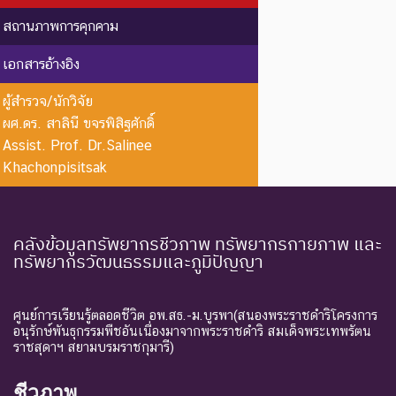
เกี่ยวกับการตายของชนิดพันธุ์
นี้ตัวสุดท้าย
สถานภาพการคุกคาม
EW :
สูญพันธุ์
ชนิดพันธุ์ที่ไม่มีรายงานว่าพบ
เอกสารอ้างอิง
Extinct in
ใน
อาศัยอยู่ในถิ่นที่อยู่อาศัยตาม
the Wild
ธรรมชาติ
ธรรมชาติ
ผู้สำรวจ/นักวิจัย
ผศ.ดร. สาลินี ขจรพิสิฐศักดิ์
ระดับความรุนแรง : ถูกคุกคาม
Assist. Prof. Dr.Salinee
CR :
ใกล้สูญ
ชนิดพันธุ์ที่มีความเสี่ยงสูงต่อ
Khachonpisitsak
Critically
พันธุ์
การสูญพันธุ์จากพื้นที่
Endangered
อย่างยิ่ง
ธรรมชาติในขณะนี้
ชนิดพันธุ์ที่กำลังอยู่ในภาวะ
คลังข้อมูลทรัพยากรชีวภาพ ทรัพยากรกายภาพ และ
ทรัพยากรวัฒนธรรมและภูมิปัญญา
อันตรายที่ใกล้จะสูญพันธุ์ไป
จากโลกหรือสูญพันธุ์ไปจาก
EN :
ใกล้สูญ
แหล่งที่มีการกระจายพันธุ์อยู่
Endangered
พันธุ์
ศูนย์การเรียนรู้ตลอดชีวิต อพ.สธ.-ม.บูรพา(สนองพระราชดำริโครงการ
ถ้าปัจจัยต่าง ๆ ที่เป็นสาเหตุ
อนุรักษ์พันธุกรรมพืชอันเนื่องมาจากพระราชดำริ สมเด็จพระเทพรัตน
ราชสุดาฯ สยามบรมราชกุมารี)
ให้เกิดการสูญพันธุ์ยังดำเนิน
ต่อไป
ชีวภาพ