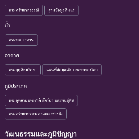
อ้อม ชนิดพันธุ์กลุ่มนี้มีความ
Deficient
เพียงพอ
จำเป็น ต่อการจัดหาความรู้
กรมทรัพยากรธรณี
ฐานข้อมูลหินแร่
เพิ่มเติมจากการศึกษาวิจัยใน
อนาคต
น้ำ
NE : Not
ชนิดพันธุ์ที่ยังไม่มีการพิจารณาการ
กรมชลประทาน
Evaluated
ประเมินสถานภาพ
อากาศ
กรมอุตุนิยมวิทยา
แผนที่ข้อมูลเชิงกายภาพของโลก
ภูมิประเทศ
กรมอุทยานแห่งชาติ สัตว์ป่า และพันธุ์พืช
กรมทรัพยากรทางทะเลและชายฝั่ง
วัฒนธรรมและภูมิปัญญา