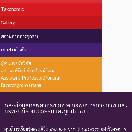
Taxonomic
ชนิดพันธุ์ที่สูญพันธุ์ไปแล้ว
โดยมีหลักฐานที่น่าเชื่อถือ
EX : Extinct
สูญพันธุ์
Gallery
เกี่ยวกับการตายของชนิดพันธุ์
นี้ตัวสุดท้าย
สถานภาพการคุกคาม
EW :
สูญพันธุ์
ชนิดพันธุ์ที่ไม่มีรายงานว่าพบ
เอกสารอ้างอิง
Extinct in
ใน
อาศัยอยู่ในถิ่นที่อยู่อาศัยตาม
the Wild
ธรรมชาติ
ธรรมชาติ
ผู้สำรวจ/นักวิจัย
ระดับความรุนแรง : ถูกคุกคาม
ผศ. พงษ์รัตน์ ดำรงโรจน์วัฒนา
Assistant Professor.Pongrat
CR :
ใกล้สูญ
ชนิดพันธุ์ที่มีความเสี่ยงสูงต่อ
Dumrongrojwattana
Critically
พันธุ์
การสูญพันธุ์จากพื้นที่
Endangered
อย่างยิ่ง
ธรรมชาติในขณะนี้
ชนิดพันธุ์ที่กำลังอยู่ในภาวะ
คลังข้อมูลทรัพยากรชีวภาพ ทรัพยากรกายภาพ และ
ทรัพยากรวัฒนธรรมและภูมิปัญญา
อันตรายที่ใกล้จะสูญพันธุ์ไป
จากโลกหรือสูญพันธุ์ไปจาก
EN :
ใกล้สูญ
แหล่งที่มีการกระจายพันธุ์อยู่
ศูนย์การเรียนรู้ตลอดชีวิต อพ.สธ.-ม.บูรพา(สนองพระราชดำริโครงการ
Endangered
พันธุ์