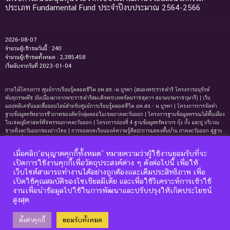
ประเภท Fundamental Fund ประจำปีงบประมาณ 2564-2566
2026-08-07
จำนวนผู้เข้าชมวันนี้ : 240
จำนวนผู้เข้าชมทั้งหมด : 2,385,458
เริ่มนับจากวันที่ 2023-01-04
ภายใต้โครงการ ศูนย์การเรียนรู้ตลอดชีวิต อพ.สธ.-ม.บูรพา (สนองพระราชดำริ โครงการอนุรักษ์
พันธุกรรมพืช อันเนื่องมาจากพระราชดำริสมเด็จพระเทพรัตนราชสุดาฯ สยามบรมราชกุมารี) | เว็บ
แอปพลิเคชันและสื่อออนไลน์สำหรับศูนย์การเรียนรู้ตลอดชีวิต อพ.สธ.- ม.บูรพา | โครงการการจัดทํา
ฐานข้อมูลทรัพยากรชีวภาพของสัตว์กลุ่มหอยในเขตภาคตะวันออก | โครงการฐานข้อมูลพรรณไม้พื้นเมือง
ในเขตภูมิศาสตร์พืชพรรณภาคตะวันออก | โครงการย่อยที่ 4 ฐานข้อมูลทรัพยากร กุ้ง กั้ง และปู บริเวณ
ชายฝั่งตะวันออกของอ่าวไทย | การถอดบทเรียนองค์ความรู้ศิลปะการแสดงพื้นบ้าน ภาคตะวันออก สู่ฐาน
ข้อมูลเพื่อการเรียนรู้ตลอดชีพ | การพัฒนาหลักสูตรการเรียนรู้ด้านความหลากหลายของ
ทรัพยากรธรรมชาติและมรดกทางวัฒนธรรม ภาคตะวันออก | ฐานข้อมูลมดในเขตภาคตะวันออกของ
เมื่อคลิก”อนุญาตคุกกี้ทั้งหมด” หมายความว่าผู้ใช้งานยอมรับที่จะ
ประเทศไทย | ฐานข้อมูลเพรียงหินในเขตภาคตะวันออกของประเทศไทย | ฐานข้อมูลทรัพยากรหญ้าทะเล
เปิดการใช้งานคุกกี้เพื่อวัตถุประสงค์ต่าง ๆ ดังต่อไปนี้ เพื่อให้
บริเวณชายฝั่งตะวันออกของอ่าวไทย | ฐานข้อมูลทรัพยากรแพลงก์ตอนทะเลและสาหร่ายทะเลบริเวณ
เว็บไซต์สามารถทำงานได้อย่างถูกต้องและเต็มประสิทธิภาพ เพื่อ
ชายฝั่งทะเลตะวันออกของอ่าวไทย | ฐานข้อมูลแมงมุมอันดับฐาน Mygalomorphae ในเขตภาคตะวันออก
เปิดใช้คุณสมบัติของโซเชียลมีเดีย และเพื่อใช้วิเคราะห์การเข้าใช้
ของประเทศไทย | โครงการการถอดบทเรียนองค์ความรู้ระบบนิเวศหาดทรายและหาดหินบริเวณชายหาด
บางแสนและแหลมแท่น จังหวัดชลบุรี เพื่อการจัดทำฐานข้อมูลและการพัฒนาหลักสูตรการเรียนรู้ด้าน
งานเพื่อนำข้อมูลไปใช้ในการพัฒนาและปรับปรุงให้เกิดประโยชน์
นิเวศวิทยา
สูงสุด
ตั้งค่าคุกกี้
ยอมรับทั้งหมด