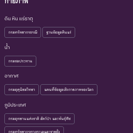
กายภาพ
ชนิดพันธุ์ที่มีข้อมูลไม่เพียงพอ
ที่จะวิเคราะห์ถึงความเสี่ยงต่อ
ดิน หิน แร่ธาตุ
การสูญพันธุ์โดยตรงหรือโดย
DD : Data
ข้อมูลไม่
อ้อม ชนิดพันธุ์กลุ่มนี้มีความ
Deficient
เพียงพอ
กรมทรัพยากรธรณี
ฐานข้อมูลหินแร่
จำเป็น ต่อการจัดหาความรู้
เพิ่มเติมจากการศึกษาวิจัยใน
น้ำ
อนาคต
NE : Not
ชนิดพันธุ์ที่ยังไม่มีการพิจารณาการ
กรมชลประทาน
Evaluated
ประเมินสถานภาพ
อากาศ
กรมอุตุนิยมวิทยา
แผนที่ข้อมูลเชิงกายภาพของโลก
ภูมิประเทศ
กรมอุทยานแห่งชาติ สัตว์ป่า และพันธุ์พืช
กรมทรัพยากรทางทะเลและชายฝั่ง