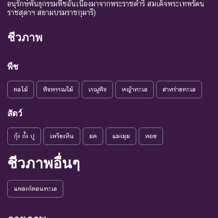
ถ้าปัจจัยต่าง ๆ ที่เป็นสาเหตุ
อนุรักษ์พันธุกรรมพืชอันเนื่องมาจากพระราชดำริ สมเด็จพระเทพรัตน
ราชสุดาฯ สยามบรมราชกุมารี)
ให้เกิดการสูญพันธุ์ยังดำเนิน
ต่อไป
ชีวภาพ
ชนิดพันธุ์ที่เข้าสู่ภาวะใกล้สูญ
แนวโน้ม
พันธุ์ในอนาคตอันใกล้ ถ้ายัง
VU :
พืช
ใกล้สูญ
คงมีปัจจัยต่างๆ อันเป็น
Vulnerable
พันธุ์
สาเหตุให้ชนิดพันธุ์นั้นสูญ
ผลไม้
พืชพรรณไม้
เรณูพืช
หญ้าทะเล
สาหร่ายทะเล
พันธุ์
ระดับความรุนแรง : เสี่ยงน้อย (LR)
สัตว์
ชนิดพันธุ์ที่มีแนวโน้มอาจถูก
กุ้ง กั้ง ปู
เพรียงหิน
มด
แมงมุม
หอย
NT : Near
ใกล้ถูก
คุกคามในอนาคตอันใกล้
Threatened
คุกคาม
เนื่องจากปัจจัยต่างๆ ยังไม่มี
ชีวภาพอื่นๆ
ผลกระทบมาก
เป็น
ชนิดพันธุ์ที่ยังไม่อยู่ในภาวะ
LC : Least
แพลงก์ตอนทะเล
กังวล
ถูกคุกคามและพบเห็นอยู่
Concerned
น้อยที่สุด
ทั่วไป