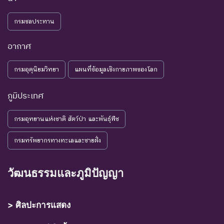
NE : Not
ชนิดพันธุ์ที่ยังไม่มีการพิจารณาการ
กรมชลประทาน
Evaluated
ประเมินสถานภาพ
อากาศ
กรมอุตุนิยมวิทยา
แผนที่ข้อมูลเชิงกายภาพของโลก
ภูมิประเทศ
กรมอุทยานแห่งชาติ สัตว์ป่า และพันธุ์พืช
กรมทรัพยากรทางทะเลและชายฝั่ง
วัฒนธรรมและภูมิปัญญา
> ศิลปะการแสดง