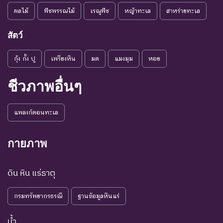
พันธุ์
สาเหตุให้ชนิดพันธุ์นั้นสูญ
ผลไม้
พืชพรรณไม้
เรณูพืช
หญ้าทะเล
สาหร่ายทะเล
พันธุ์
ระดับความรุนแรง : เสี่ยงน้อย (LR)
สัตว์
ชนิดพันธุ์ที่มีแนวโน้มอาจถูก
กุ้ง กั้ง ปู
เพรียงหิน
มด
แมงมุม
หอย
NT : Near
ใกล้ถูก
คุกคามในอนาคตอันใกล้
Threatened
คุกคาม
เนื่องจากปัจจัยต่างๆ ยังไม่มี
ชีวภาพอื่นๆ
ผลกระทบมาก
เป็น
ชนิดพันธุ์ที่ยังไม่อยู่ในภาวะ
LC : Least
แพลงก์ตอนทะเล
กังวล
ถูกคุกคามและพบเห็นอยู่
Concerned
น้อยที่สุด
ทั่วไป
กายภาพ
ชนิดพันธุ์ที่มีข้อมูลไม่เพียงพอ
ที่จะวิเคราะห์ถึงความเสี่ยงต่อ
ดิน หิน แร่ธาตุ
การสูญพันธุ์โดยตรงหรือโดย
DD : Data
ข้อมูลไม่
อ้อม ชนิดพันธุ์กลุ่มนี้มีความ
Deficient
เพียงพอ
กรมทรัพยากรธรณี
ฐานข้อมูลหินแร่
จำเป็น ต่อการจัดหาความรู้
เพิ่มเติมจากการศึกษาวิจัยใน
น้ำ
อนาคต