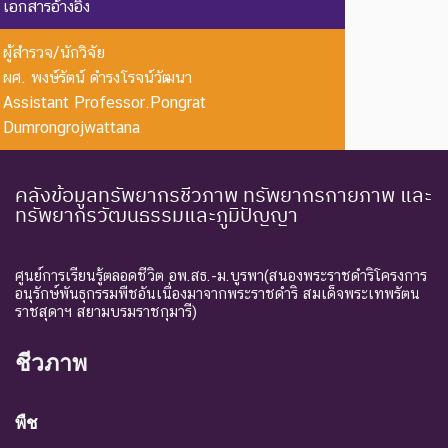
เอกสารอ้างอิง
Extinct in
ใน
อาศัยอยู่ในถิ่นที่อยู่อาศัยตาม
the Wild
ธรรมชาติ
ธรรมชาติ
ผู้สำรวจ/นักวิจัย
ระดับความรุนแรง : ถูกคุกคาม
ผศ. พงษ์รัตน์ ดำรงโรจน์วัฒนา
Assistant Professor.Pongrat
CR :
ใกล้สูญ
ชนิดพันธุ์ที่มีความเสี่ยงสูงต่อ
Dumrongrojwattana
Critically
พันธุ์
การสูญพันธุ์จากพื้นที่
Endangered
อย่างยิ่ง
ธรรมชาติในขณะนี้
ชนิดพันธุ์ที่กำลังอยู่ในภาวะ
คลังข้อมูลทรัพยากรชีวภาพ ทรัพยากรกายภาพ และ
ทรัพยากรวัฒนธรรมและภูมิปัญญา
อันตรายที่ใกล้จะสูญพันธุ์ไป
จากโลกหรือสูญพันธุ์ไปจาก
EN :
ใกล้สูญ
แหล่งที่มีการกระจายพันธุ์อยู่
ศูนย์การเรียนรู้ตลอดชีวิต อพ.สธ.-ม.บูรพา(สนองพระราชดำริโครงการ
Endangered
พันธุ์
ถ้าปัจจัยต่าง ๆ ที่เป็นสาเหตุ
อนุรักษ์พันธุกรรมพืชอันเนื่องมาจากพระราชดำริ สมเด็จพระเทพรัตน
ราชสุดาฯ สยามบรมราชกุมารี)
ให้เกิดการสูญพันธุ์ยังดำเนิน
ต่อไป
ชีวภาพ
ชนิดพันธุ์ที่เข้าสู่ภาวะใกล้สูญ
แนวโน้ม
พันธุ์ในอนาคตอันใกล้ ถ้ายัง
VU :
พืช
ใกล้สูญ
คงมีปัจจัยต่างๆ อันเป็น
Vulnerable