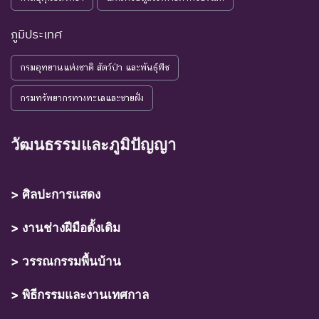
ภูมิประเทศ
กรมอุทยานแห่งชาติ สัตว์ป่า และพันธุ์พืช
กรมทรัพยากรทางทะเลและชายฝั่ง
วัฒนธรรมและภูมิปัญญา
> ศิลปะการแสดง
> งานช่างฝีมือดั้งเดิม
> วรรณกรรมพื้นบ้าน
> พิธีกรรมและงานเทศกาล