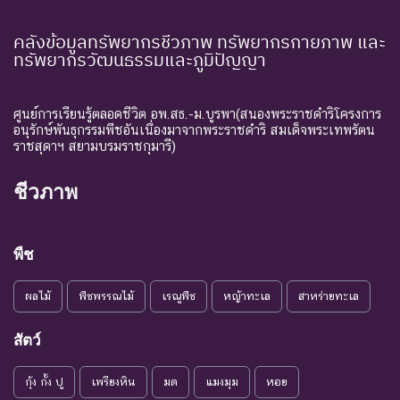
คลังข้อมูลทรัพยากรชีวภาพ ทรัพยากรกายภาพ และ
ทรัพยากรวัฒนธรรมและภูมิปัญญา
ศูนย์การเรียนรู้ตลอดชีวิต อพ.สธ.-ม.บูรพา(สนองพระราชดำริโครงการ
อนุรักษ์พันธุกรรมพืชอันเนื่องมาจากพระราชดำริ สมเด็จพระเทพรัตน
ราชสุดาฯ สยามบรมราชกุมารี)
ชีวภาพ
พืช
ผลไม้
พืชพรรณไม้
เรณูพืช
หญ้าทะเล
สาหร่ายทะเล
สัตว์
กุ้ง กั้ง ปู
เพรียงหิน
มด
แมงมุม
หอย