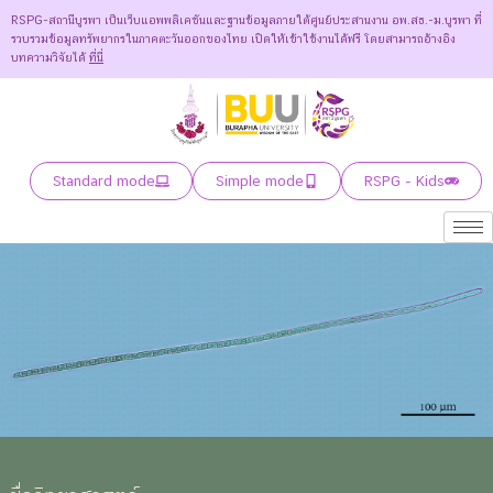
RSPG-สถานีบูรพา เป็นเว็บแอพพลิเคชันและฐานข้อมูลภายใต้ศูนย์ประสานงาน อพ.สธ.-ม.บูรพา ที่
รวบรวมข้อมูลทรัพยากรในภาคตะวันออกของไทย เปิดให้เข้าใช้งานได้ฟรี โดยสามารถอ้างอิง
บทความวิจัยได้
ที่นี่
Standard mode
Simple mode
RSPG - Kids