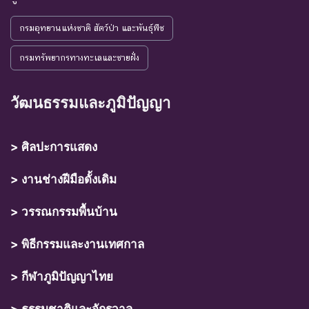
กรมอุทยานแห่งชาติ สัตว์ป่า และพันธุ์พืช
กรมทรัพยากรทางทะเลและชายฝั่ง
วัฒนธรรมและภูมิปัญญา
> ศิลปะการแสดง
> งานช่างฝีมือดั้งเดิม
> วรรณกรรมพื้นบ้าน
> พิธีกรรมและงานเทศกาล
> กีฬาภูมิปัญญาไทย
> ธรรมชาติและจักรวาล