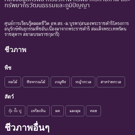
ทรัพยากรวัฒนธรรมและภูมิปัญญา
ศูนย์การเรียนรู้ตลอดชีวิต อพ.สธ.-ม.บูรพา(สนองพระราชดำริโครงการ
อนุรักษ์พันธุกรรมพืชอันเนื่องมาจากพระราชดำริ สมเด็จพระเทพรัตน
ราชสุดาฯ สยามบรมราชกุมารี)
ชีวภาพ
พืช
ผลไม้
พืชพรรณไม้
เรณูพืช
หญ้าทะเล
สาหร่ายทะเล
สัตว์
กุ้ง กั้ง ปู
เพรียงหิน
มด
แมงมุม
หอย
ชีวภาพอื่นๆ