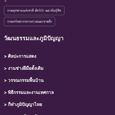
กรมอุทยานแห่งชาติ สัตว์ป่า และพันธุ์พืช
กรมทรัพยากรทางทะเลและชายฝั่ง
วัฒนธรรมและภูมิปัญญา
> ศิลปะการแสดง
> งานช่างฝีมือดั้งเดิม
> วรรณกรรมพื้นบ้าน
> พิธีกรรมและงานเทศกาล
> กีฬาภูมิปัญญาไทย