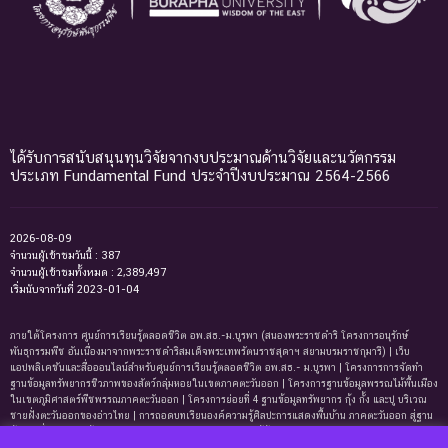
ได้รับการสนับสนุนทุนวิจัยจากงบประมาณด้านวิจัยและนวัตกรรม
ประเภท Fundamental Fund ประจำปีงบประมาณ 2564-2566
2026-08-09
จำนวนผู้เข้าชมวันนี้ : 387
จำนวนผู้เข้าชมทั้งหมด : 2,389,497
เริ่มนับจากวันที่ 2023-01-04
ภายใต้โครงการ ศูนย์การเรียนรู้ตลอดชีวิต อพ.สธ.-ม.บูรพา (สนองพระราชดำริ โครงการอนุรักษ์
พันธุกรรมพืช อันเนื่องมาจากพระราชดำริสมเด็จพระเทพรัตนราชสุดาฯ สยามบรมราชกุมารี) | เว็บ
แอปพลิเคชันและสื่อออนไลน์สำหรับศูนย์การเรียนรู้ตลอดชีวิต อพ.สธ.- ม.บูรพา | โครงการการจัดทํา
ฐานข้อมูลทรัพยากรชีวภาพของสัตว์กลุ่มหอยในเขตภาคตะวันออก | โครงการฐานข้อมูลพรรณไม้พื้นเมือง
ในเขตภูมิศาสตร์พืชพรรณภาคตะวันออก | โครงการย่อยที่ 4 ฐานข้อมูลทรัพยากร กุ้ง กั้ง และปู บริเวณ
ชายฝั่งตะวันออกของอ่าวไทย | การถอดบทเรียนองค์ความรู้ศิลปะการแสดงพื้นบ้าน ภาคตะวันออก สู่ฐาน
ข้อมูลเพื่อการเรียนรู้ตลอดชีพ | การพัฒนาหลักสูตรการเรียนรู้ด้านความหลากหลายของ
ทรัพยากรธรรมชาติและมรดกทางวัฒนธรรม ภาคตะวันออก | ฐานข้อมูลมดในเขตภาคตะวันออกของ