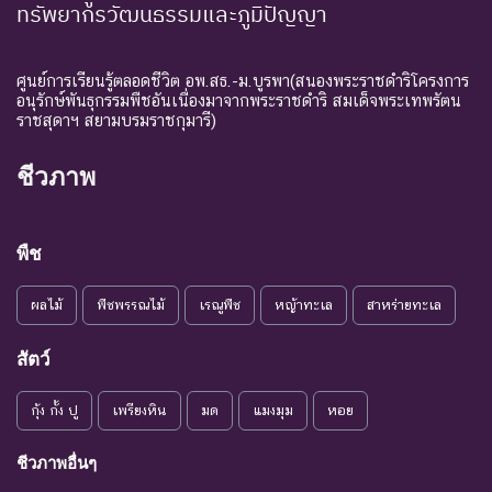
ทรัพยากรวัฒนธรรมและภูมิปัญญา
ศูนย์การเรียนรู้ตลอดชีวิต อพ.สธ.-ม.บูรพา(สนองพระราชดำริโครงการ
อนุรักษ์พันธุกรรมพืชอันเนื่องมาจากพระราชดำริ สมเด็จพระเทพรัตน
ราชสุดาฯ สยามบรมราชกุมารี)
ชีวภาพ
พืช
ผลไม้
พืชพรรณไม้
เรณูพืช
หญ้าทะเล
สาหร่ายทะเล
สัตว์
กุ้ง กั้ง ปู
เพรียงหิน
มด
แมงมุม
หอย
ชีวภาพอื่นๆ