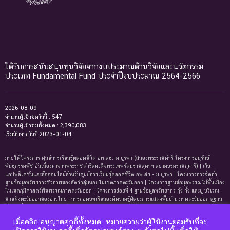
ได้รับการสนับสนุนทุนวิจัยจากงบประมาณด้านวิจัยและนวัตกรรม
ประเภท Fundamental Fund ประจำปีงบประมาณ 2564-2566
2026-08-09
จำนวนผู้เข้าชมวันนี้ : 547
จำนวนผู้เข้าชมทั้งหมด : 2,390,083
เริ่มนับจากวันที่ 2023-01-04
ภายใต้โครงการ ศูนย์การเรียนรู้ตลอดชีวิต อพ.สธ.-ม.บูรพา (สนองพระราชดำริ โครงการอนุรักษ์
พันธุกรรมพืช อันเนื่องมาจากพระราชดำริสมเด็จพระเทพรัตนราชสุดาฯ สยามบรมราชกุมารี) | เว็บ
แอปพลิเคชันและสื่อออนไลน์สำหรับศูนย์การเรียนรู้ตลอดชีวิต อพ.สธ.- ม.บูรพา | โครงการการจัดทํา
ฐานข้อมูลทรัพยากรชีวภาพของสัตว์กลุ่มหอยในเขตภาคตะวันออก | โครงการฐานข้อมูลพรรณไม้พื้นเมือง
ในเขตภูมิศาสตร์พืชพรรณภาคตะวันออก | โครงการย่อยที่ 4 ฐานข้อมูลทรัพยากร กุ้ง กั้ง และปู บริเวณ
ชายฝั่งตะวันออกของอ่าวไทย | การถอดบทเรียนองค์ความรู้ศิลปะการแสดงพื้นบ้าน ภาคตะวันออก สู่ฐาน
ข้อมูลเพื่อการเรียนรู้ตลอดชีพ | การพัฒนาหลักสูตรการเรียนรู้ด้านความหลากหลายของ
ทรัพยากรธรรมชาติและมรดกทางวัฒนธรรม ภาคตะวันออก | ฐานข้อมูลมดในเขตภาคตะวันออกของ
เมื่อคลิก”อนุญาตคุกกี้ทั้งหมด” หมายความว่าผู้ใช้งานยอมรับที่จะ
ประเทศไทย | ฐานข้อมูลเพรียงหินในเขตภาคตะวันออกของประเทศไทย | ฐานข้อมูลทรัพยากรหญ้าทะเล