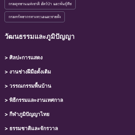
กรมอุทยานแห่งชาติ สัตว์ป่า และพันธุ์พืช
กรมทรัพยากรทางทะเลและชายฝั่ง
วัฒนธรรมและภูมิปัญญา
> ศิลปะการแสดง
> งานช่างฝีมือดั้งเดิม
> วรรณกรรมพื้นบ้าน
> พิธีกรรมและงานเทศกาล
> กีฬาภูมิปัญญาไทย
> ธรรมชาติและจักรวาล