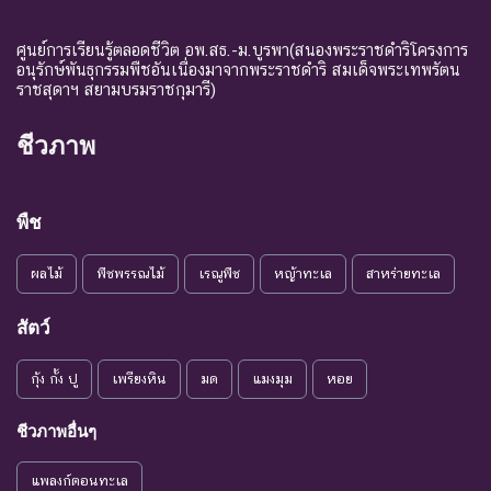
ศูนย์การเรียนรู้ตลอดชีวิต อพ.สธ.-ม.บูรพา(สนองพระราชดำริโครงการ
อนุรักษ์พันธุกรรมพืชอันเนื่องมาจากพระราชดำริ สมเด็จพระเทพรัตน
ราชสุดาฯ สยามบรมราชกุมารี)
ชีวภาพ
พืช
ผลไม้
พืชพรรณไม้
เรณูพืช
หญ้าทะเล
สาหร่ายทะเล
สัตว์
กุ้ง กั้ง ปู
เพรียงหิน
มด
แมงมุม
หอย
ชีวภาพอื่นๆ
แพลงก์ตอนทะเล