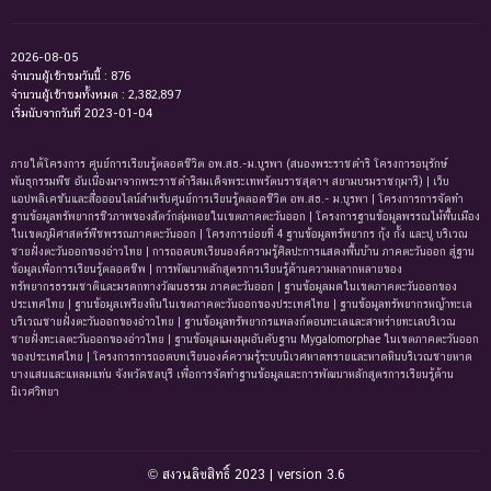
2026-08-05
จำนวนผู้เข้าชมวันนี้ : 876
จำนวนผู้เข้าชมทั้งหมด : 2,382,897
เริ่มนับจากวันที่ 2023-01-04
ภายใต้โครงการ ศูนย์การเรียนรู้ตลอดชีวิต อพ.สธ.-ม.บูรพา (สนองพระราชดำริ โครงการอนุรักษ์
พันธุกรรมพืช อันเนื่องมาจากพระราชดำริสมเด็จพระเทพรัตนราชสุดาฯ สยามบรมราชกุมารี) | เว็บ
แอปพลิเคชันและสื่อออนไลน์สำหรับศูนย์การเรียนรู้ตลอดชีวิต อพ.สธ.- ม.บูรพา | โครงการการจัดทํา
ฐานข้อมูลทรัพยากรชีวภาพของสัตว์กลุ่มหอยในเขตภาคตะวันออก | โครงการฐานข้อมูลพรรณไม้พื้นเมือง
ในเขตภูมิศาสตร์พืชพรรณภาคตะวันออก | โครงการย่อยที่ 4 ฐานข้อมูลทรัพยากร กุ้ง กั้ง และปู บริเวณ
ชายฝั่งตะวันออกของอ่าวไทย | การถอดบทเรียนองค์ความรู้ศิลปะการแสดงพื้นบ้าน ภาคตะวันออก สู่ฐาน
ข้อมูลเพื่อการเรียนรู้ตลอดชีพ | การพัฒนาหลักสูตรการเรียนรู้ด้านความหลากหลายของ
ทรัพยากรธรรมชาติและมรดกทางวัฒนธรรม ภาคตะวันออก | ฐานข้อมูลมดในเขตภาคตะวันออกของ
ประเทศไทย | ฐานข้อมูลเพรียงหินในเขตภาคตะวันออกของประเทศไทย | ฐานข้อมูลทรัพยากรหญ้าทะเล
บริเวณชายฝั่งตะวันออกของอ่าวไทย | ฐานข้อมูลทรัพยากรแพลงก์ตอนทะเลและสาหร่ายทะเลบริเวณ
ชายฝั่งทะเลตะวันออกของอ่าวไทย | ฐานข้อมูลแมงมุมอันดับฐาน Mygalomorphae ในเขตภาคตะวันออก
ของประเทศไทย | โครงการการถอดบทเรียนองค์ความรู้ระบบนิเวศหาดทรายและหาดหินบริเวณชายหาด
บางแสนและแหลมแท่น จังหวัดชลบุรี เพื่อการจัดทำฐานข้อมูลและการพัฒนาหลักสูตรการเรียนรู้ด้าน
นิเวศวิทยา
© สงวนลิขสิทธิ์ 2023 | version 3.6