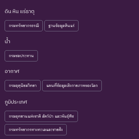
ดิน หิน แร่ธาตุ
กรมทรัพยากรธรณี
ฐานข้อมูลหินแร่
น้ำ
กรมชลประทาน
อากาศ
กรมอุตุนิยมวิทยา
แผนที่ข้อมูลเชิงกายภาพของโลก
ภูมิประเทศ
กรมอุทยานแห่งชาติ สัตว์ป่า และพันธุ์พืช
กรมทรัพยากรทางทะเลและชายฝั่ง