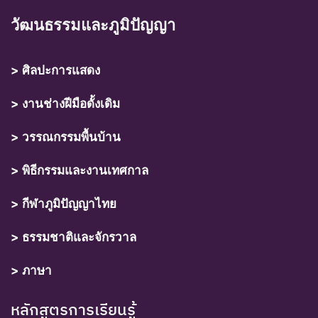
วัฒนธรรมและภูมิปัญญา
> ศิลปะการแสดง
> งานช่างฝีมือดั้งเดิม
> วรรณกรรมพื้นบ้าน
> พิธีกรรมและงานเทศกาล
> กีฬาภูมิปัญญาไทย
> ธรรมชาติและจักรวาล
> ภาษา
หลักสูตรการเรียนรู้