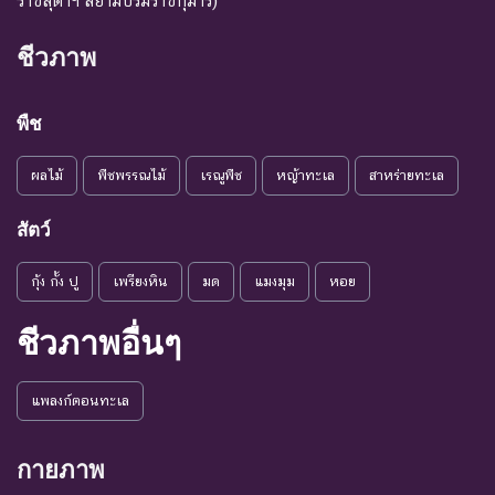
ราชสุดาฯ สยามบรมราชกุมารี)
ชีวภาพ
พืช
ผลไม้
พืชพรรณไม้
เรณูพืช
หญ้าทะเล
สาหร่ายทะเล
สัตว์
กุ้ง กั้ง ปู
เพรียงหิน
มด
แมงมุม
หอย
ชีวภาพอื่นๆ
แพลงก์ตอนทะเล
กายภาพ