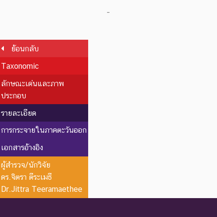
-
ย้อนกลับ
Taxonomic
ลักษณะเด่นและภาพ
ประกอบ
รายละเอียด
การกระจายในภาคตะวันออก
เอกสารอ้างอิง
ผู้สำรวจ/นักวิจัย
ดร.จิตรา ตีระเมธี
Dr.Jittra Teeramaethee