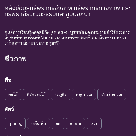
คลังข้อมูลทรัพยากรชีวภาพ ทรัพยากรกายภาพ และ
ทรัพยากรวัฒนธรรมและภูมิปัญญา
ศูนย์การเรียนรู้ตลอดชีวิต อพ.สธ.-ม.บูรพา(สนองพระราชดำริโครงการ
อนุรักษ์พันธุกรรมพืชอันเนื่องมาจากพระราชดำริ สมเด็จพระเทพรัตน
ราชสุดาฯ สยามบรมราชกุมารี)
ชีวภาพ
พืช
ผลไม้
พืชพรรณไม้
เรณูพืช
หญ้าทะเล
สาหร่ายทะเล
สัตว์
กุ้ง กั้ง ปู
เพรียงหิน
มด
แมงมุม
หอย