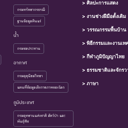
> ศิลปะการแสดง
กรมทรัพยากรธรณี
> งานช่างฝีมือดั้งเดิม
ฐานข้อมูลหินแร่
> วรรณกรรมพื้นบ้าน
น้ำ
> พิธีกรรมและงานเท
กรมชลประทาน
> กีฬาภูมิปัญญาไทย
อากาศ
> ธรรมชาติและจักรว
กรมอุตุนิยมวิทยา
> ภาษา
แผนที่ข้อมูลเชิงกายภาพของโลก
ภูมิประเทศ
กรมอุทยานแห่งชาติ สัตว์ป่า และ
พันธุ์พืช