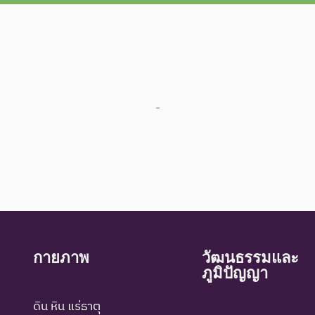
-
กายภาพ
วัฒนธรรมและ
ภูมิปัญญา
ดิน หิน แร่ธาตุ