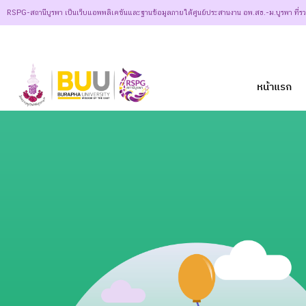
RSPG-สถานีบูรพา เป็นเว็บแอพพลิเคชันและฐานข้อมูลภายใต้ศูนย์ประสานงาน อพ.สธ.-ม.บูรพา ที่ร
หน้าแรก