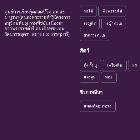
ผลไม้
พืชพรรณไม้
ศูนย์การเรียนรู้ตลอดชีวิต อพ.สธ.-
ม.บูรพา(สนองพระราชดำริโครงการ
อนุรักษ์พันธุกรรมพืชอันเนื่องมา
เรณูพืช
หญ้าทะเล
จากพระราชดำริ สมเด็จพระเทพ
รัตนราชสุดาฯ สยามบรมราชกุมารี)
สาหร่ายทะเล
สัตว์
กุ้ง กั้ง ปู
เพรียงหิน
มด
แมงมุม
หอย
ชีวภาพอื่นๆ
แพลงก์ตอนทะเล