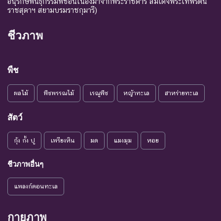
อนุรักษ์พันธุกรรมพืชอันเนื่องมาจากพระราชดำริ สมเด็จพระเทพรัตน
ราชสุดาฯ สยามบรมราชกุมารี)
ชีวภาพ
พืช
ผลไม้
พืชพรรณไม้
เรณูพืช
หญ้าทะเล
สาหร่ายทะเล
สัตว์
กุ้ง กั้ง ปู
เพรียงหิน
มด
แมงมุม
หอย
ชีวภาพอื่นๆ
แพลงก์ตอนทะเล
กายภาพ