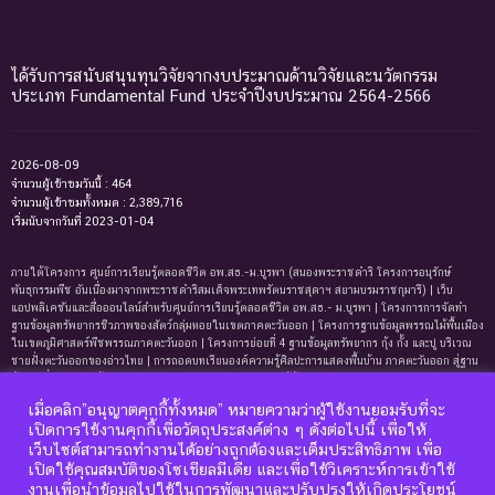
ได้รับการสนับสนุนทุนวิจัยจากงบประมาณด้านวิจัยและนวัตกรรม
ประเภท Fundamental Fund ประจำปีงบประมาณ 2564-2566
2026-08-09
จำนวนผู้เข้าชมวันนี้ : 464
จำนวนผู้เข้าชมทั้งหมด : 2,389,716
เริ่มนับจากวันที่ 2023-01-04
ภายใต้โครงการ ศูนย์การเรียนรู้ตลอดชีวิต อพ.สธ.-ม.บูรพา (สนองพระราชดำริ โครงการอนุรักษ์
พันธุกรรมพืช อันเนื่องมาจากพระราชดำริสมเด็จพระเทพรัตนราชสุดาฯ สยามบรมราชกุมารี) | เว็บ
แอปพลิเคชันและสื่อออนไลน์สำหรับศูนย์การเรียนรู้ตลอดชีวิต อพ.สธ.- ม.บูรพา | โครงการการจัดทํา
ฐานข้อมูลทรัพยากรชีวภาพของสัตว์กลุ่มหอยในเขตภาคตะวันออก | โครงการฐานข้อมูลพรรณไม้พื้นเมือง
ในเขตภูมิศาสตร์พืชพรรณภาคตะวันออก | โครงการย่อยที่ 4 ฐานข้อมูลทรัพยากร กุ้ง กั้ง และปู บริเวณ
ชายฝั่งตะวันออกของอ่าวไทย | การถอดบทเรียนองค์ความรู้ศิลปะการแสดงพื้นบ้าน ภาคตะวันออก สู่ฐาน
ข้อมูลเพื่อการเรียนรู้ตลอดชีพ | การพัฒนาหลักสูตรการเรียนรู้ด้านความหลากหลายของ
ทรัพยากรธรรมชาติและมรดกทางวัฒนธรรม ภาคตะวันออก | ฐานข้อมูลมดในเขตภาคตะวันออกของ
เมื่อคลิก”อนุญาตคุกกี้ทั้งหมด” หมายความว่าผู้ใช้งานยอมรับที่จะ
ประเทศไทย | ฐานข้อมูลเพรียงหินในเขตภาคตะวันออกของประเทศไทย | ฐานข้อมูลทรัพยากรหญ้าทะเล
เปิดการใช้งานคุกกี้เพื่อวัตถุประสงค์ต่าง ๆ ดังต่อไปนี้ เพื่อให้
บริเวณชายฝั่งตะวันออกของอ่าวไทย | ฐานข้อมูลทรัพยากรแพลงก์ตอนทะเลและสาหร่ายทะเลบริเวณ
เว็บไซต์สามารถทำงานได้อย่างถูกต้องและเต็มประสิทธิภาพ เพื่อ
ชายฝั่งทะเลตะวันออกของอ่าวไทย | ฐานข้อมูลแมงมุมอันดับฐาน Mygalomorphae ในเขตภาคตะวันออก
เปิดใช้คุณสมบัติของโซเชียลมีเดีย และเพื่อใช้วิเคราะห์การเข้าใช้
ของประเทศไทย | โครงการการถอดบทเรียนองค์ความรู้ระบบนิเวศหาดทรายและหาดหินบริเวณชายหาด
บางแสนและแหลมแท่น จังหวัดชลบุรี เพื่อการจัดทำฐานข้อมูลและการพัฒนาหลักสูตรการเรียนรู้ด้าน
งานเพื่อนำข้อมูลไปใช้ในการพัฒนาและปรับปรุงให้เกิดประโยชน์