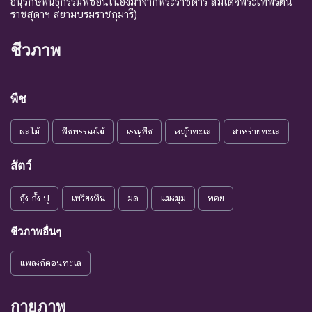
อนุรักษ์พันธุกรรมพืชอันเนื่องมาจากพระราชดำริ สมเด็จพระเทพรัตน
ราชสุดาฯ สยามบรมราชกุมารี)
ชีวภาพ
พืช
ผลไม้
พืชพรรณไม้
เรณูพืช
หญ้าทะเล
สาหร่ายทะเล
สัตว์
กุ้ง กั้ง ปู
เพรียงหิน
มด
แมงมุม
หอย
ชีวภาพอื่นๆ
แพลงก์ตอนทะเล
กายภาพ