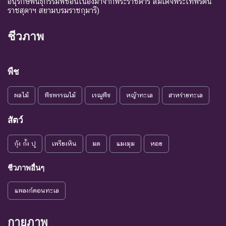
อนุรักษ์พันธุกรรมพืชอันเนื่องมาจากพระราชดำริ สมเด็จพระเทพรัตน
ราชสุดาฯ สยามบรมราชกุมารี)
ชีวภาพ
พืช
ผลไม้
พืชพรรณไม้
เรณูพืช
หญ้าทะเล
สาหร่ายทะเล
สัตว์
กุ้ง กั้ง ปู
เพรียงหิน
มด
แมงมุม
หอย
ชีวภาพอื่นๆ
แพลงก์ตอนทะเล
กายภาพ