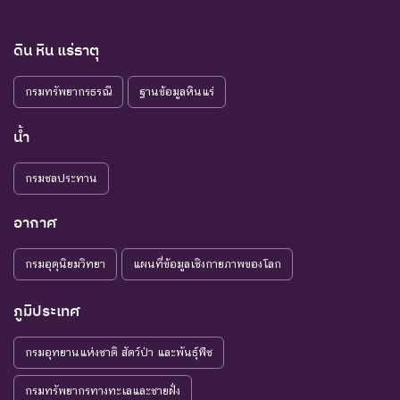
ดิน หิน แร่ธาตุ
กรมทรัพยากรธรณี
ฐานข้อมูลหินแร่
น้ำ
กรมชลประทาน
อากาศ
กรมอุตุนิยมวิทยา
แผนที่ข้อมูลเชิงกายภาพของโลก
ภูมิประเทศ
กรมอุทยานแห่งชาติ สัตว์ป่า และพันธุ์พืช
กรมทรัพยากรทางทะเลและชายฝั่ง