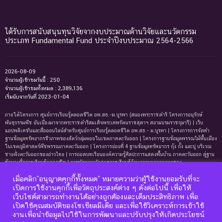
ได้รับการสนับสนุนทุนวิจัยจากงบประมาณด้านวิจัยและนวัตกรรม
ประเภท Fundamental Fund ประจำปีงบประมาณ 2564-2566
2026-08-09
จำนวนผู้เข้าชมวันนี้ : 250
จำนวนผู้เข้าชมทั้งหมด : 2,389,136
เริ่มนับจากวันที่ 2023-01-04
ภายใต้โครงการ ศูนย์การเรียนรู้ตลอดชีวิต อพ.สธ.-ม.บูรพา (สนองพระราชดำริ โครงการอนุรักษ์
พันธุกรรมพืช อันเนื่องมาจากพระราชดำริสมเด็จพระเทพรัตนราชสุดาฯ สยามบรมราชกุมารี) | เว็บ
แอปพลิเคชันและสื่อออนไลน์สำหรับศูนย์การเรียนรู้ตลอดชีวิต อพ.สธ.- ม.บูรพา | โครงการการจัดทํา
ฐานข้อมูลทรัพยากรชีวภาพของสัตว์กลุ่มหอยในเขตภาคตะวันออก | โครงการฐานข้อมูลพรรณไม้พื้นเมือง
ในเขตภูมิศาสตร์พืชพรรณภาคตะวันออก | โครงการย่อยที่ 4 ฐานข้อมูลทรัพยากร กุ้ง กั้ง และปู บริเวณ
ชายฝั่งตะวันออกของอ่าวไทย | การถอดบทเรียนองค์ความรู้ศิลปะการแสดงพื้นบ้าน ภาคตะวันออก สู่ฐาน
ข้อมูลเพื่อการเรียนรู้ตลอดชีพ | การพัฒนาหลักสูตรการเรียนรู้ด้านความหลากหลายของ
ทรัพยากรธรรมชาติและมรดกทางวัฒนธรรม ภาคตะวันออก | ฐานข้อมูลมดในเขตภาคตะวันออกของ
เมื่อคลิก”อนุญาตคุกกี้ทั้งหมด” หมายความว่าผู้ใช้งานยอมรับที่จะ
ประเทศไทย | ฐานข้อมูลเพรียงหินในเขตภาคตะวันออกของประเทศไทย | ฐานข้อมูลทรัพยากรหญ้าทะเล
บริเวณชายฝั่งตะวันออกของอ่าวไทย | ฐานข้อมูลทรัพยากรแพลงก์ตอนทะเลและสาหร่ายทะเลบริเวณ
เปิดการใช้งานคุกกี้เพื่อวัตถุประสงค์ต่าง ๆ ดังต่อไปนี้ เพื่อให้
ชายฝั่งทะเลตะวันออกของอ่าวไทย | ฐานข้อมูลแมงมุมอันดับฐาน Mygalomorphae ในเขตภาคตะวันออก
เว็บไซต์สามารถทำงานได้อย่างถูกต้องและเต็มประสิทธิภาพ เพื่อ
ของประเทศไทย | โครงการการถอดบทเรียนองค์ความรู้ระบบนิเวศหาดทรายและหาดหินบริเวณชายหาด
เปิดใช้คุณสมบัติของโซเชียลมีเดีย และเพื่อใช้วิเคราะห์การเข้าใช้
บางแสนและแหลมแท่น จังหวัดชลบุรี เพื่อการจัดทำฐานข้อมูลและการพัฒนาหลักสูตรการเรียนรู้ด้าน
งานเพื่อนำข้อมูลไปใช้ในการพัฒนาและปรับปรุงให้เกิดประโยชน์
นิเวศวิทยา