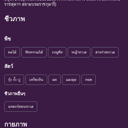
ราชสุดาฯ สยามบรมราชกุมารี)
ชีวภาพ
พืช
ผลไม้
พืชพรรณไม้
เรณูพืช
หญ้าทะเล
สาหร่ายทะเล
สัตว์
กุ้ง กั้ง ปู
เพรียงหิน
มด
แมงมุม
หอย
ชีวภาพอื่นๆ
แพลงก์ตอนทะเล
กายภาพ