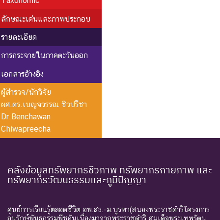
Taxonomic
ลักษณะเด่นและภาพประกอบ
รายละเอียด
การกระจายในภาคตะวันออก
เอกสารอ้างอิง
ผู้สำรวจ/นักวิจัย
ผศ.ดร.เบญจวรรณ ชิวปรีชา
Dr.Benchawan
Chiwapreecha
คลังข้อมูลทรัพยากรชีวภาพ ทรัพยากรกายภาพ และ
ทรัพยากรวัฒนธรรมและภูมิปัญญา
ศูนย์การเรียนรู้ตลอดชีวิต อพ.สธ.-ม.บูรพา(สนองพระราชดำริโครงการ
อนุรักษ์พันธุกรรมพืชอันเนื่องมาจากพระราชดำริ สมเด็จพระเทพรัตน