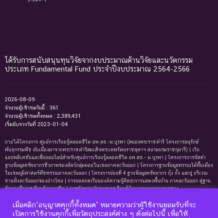
ได้รับการสนับสนุนทุนวิจัยจากงบประมาณด้านวิจัยและนวัตกรรม
ประเภท Fundamental Fund ประจำปีงบประมาณ 2564-2566
2026-08-09
จำนวนผู้เข้าชมวันนี้ : 361
จำนวนผู้เข้าชมทั้งหมด : 2,389,431
เริ่มนับจากวันที่ 2023-01-04
ภายใต้โครงการ ศูนย์การเรียนรู้ตลอดชีวิต อพ.สธ.-ม.บูรพา (สนองพระราชดำริ โครงการอนุรักษ์
พันธุกรรมพืช อันเนื่องมาจากพระราชดำริสมเด็จพระเทพรัตนราชสุดาฯ สยามบรมราชกุมารี) | เว็บ
แอปพลิเคชันและสื่อออนไลน์สำหรับศูนย์การเรียนรู้ตลอดชีวิต อพ.สธ.- ม.บูรพา | โครงการการจัดทํา
ฐานข้อมูลทรัพยากรชีวภาพของสัตว์กลุ่มหอยในเขตภาคตะวันออก | โครงการฐานข้อมูลพรรณไม้พื้นเมือง
ในเขตภูมิศาสตร์พืชพรรณภาคตะวันออก | โครงการย่อยที่ 4 ฐานข้อมูลทรัพยากร กุ้ง กั้ง และปู บริเวณ
ชายฝั่งตะวันออกของอ่าวไทย | การถอดบทเรียนองค์ความรู้ศิลปะการแสดงพื้นบ้าน ภาคตะวันออก สู่ฐาน
ข้อมูลเพื่อการเรียนรู้ตลอดชีพ | การพัฒนาหลักสูตรการเรียนรู้ด้านความหลากหลายของ
ทรัพยากรธรรมชาติและมรดกทางวัฒนธรรม ภาคตะวันออก | ฐานข้อมูลมดในเขตภาคตะวันออกของ
เมื่อคลิก”อนุญาตคุกกี้ทั้งหมด” หมายความว่าผู้ใช้งานยอมรับที่จะ
ประเทศไทย | ฐานข้อมูลเพรียงหินในเขตภาคตะวันออกของประเทศไทย | ฐานข้อมูลทรัพยากรหญ้าทะเล
เปิดการใช้งานคุกกี้เพื่อวัตถุประสงค์ต่าง ๆ ดังต่อไปนี้ เพื่อให้
บริเวณชายฝั่งตะวันออกของอ่าวไทย | ฐานข้อมูลทรัพยากรแพลงก์ตอนทะเลและสาหร่ายทะเลบริเวณ