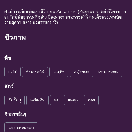
ศูนย์การเรียนรู้ตลอดชีวิต อพ.สธ.-ม.บูรพา(สนองพระราชดำริโครงการ
อนุรักษ์พันธุกรรมพืชอันเนื่องมาจากพระราชดำริ สมเด็จพระเทพรัตน
ราชสุดาฯ สยามบรมราชกุมารี)
ชีวภาพ
พืช
ผลไม้
พืชพรรณไม้
เรณูพืช
หญ้าทะเล
สาหร่ายทะเล
สัตว์
กุ้ง กั้ง ปู
เพรียงหิน
มด
แมงมุม
หอย
ชีวภาพอื่นๆ
แพลงก์ตอนทะเล