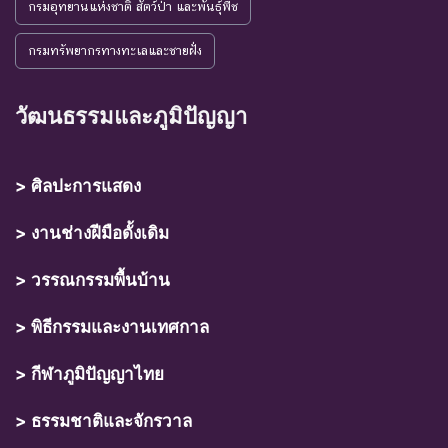
กรมอุทยานแห่งชาติ สัตว์ป่า และพันธุ์พืช
กรมทรัพยากรทางทะเลและชายฝั่ง
วัฒนธรรมและภูมิปัญญา
> ศิลปะการแสดง
> งานช่างฝีมือดั้งเดิม
> วรรณกรรมพื้นบ้าน
> พิธีกรรมและงานเทศกาล
> กีฬาภูมิปัญญาไทย
> ธรรมชาติและจักรวาล