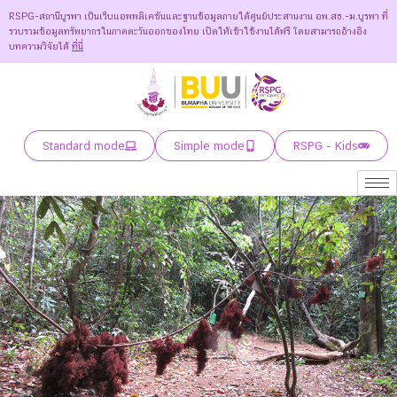
RSPG-สถานีบูรพา เป็นเว็บแอพพลิเคชันและฐานข้อมูลภายใต้ศูนย์ประสานงาน อพ.สธ.-ม.บูรพา ที่
รวบรวมข้อมูลทรัพยากรในภาคตะวันออกของไทย เปิดให้เข้าใช้งานได้ฟรี โดยสามารถอ้างอิง
บทความวิจัยได้
ที่นี่
Standard mode
Simple mode
RSPG - Kids