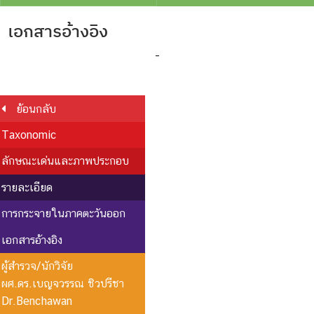
เอกสารอ้างอิง
-
ย้อนกลับ
Taxonomic
ลักษณะเด่นและภาพประกอบ
รายละเอียด
การกระจายในภาคตะวันออก
เอกสารอ้างอิง
ผู้สำรวจ/นักวิจัย
ผศ.ดร.เบญจวรรณ ชิวปรีชา
Dr.Benchawan