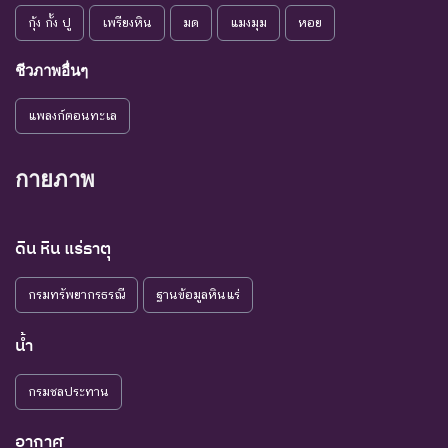
กุ้ง กั้ง ปู
เพรียงหิน
มด
แมงมุม
หอย
ชีวภาพอื่นๆ
แพลงก์ตอนทะเล
กายภาพ
ดิน หิน แร่ธาตุ
กรมทรัพยากรธรณี
ฐานข้อมูลหินแร่
น้ำ
กรมชลประทาน
อากาศ