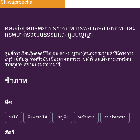
Chiwapreecha
คลังข้อมูลทรัพยากรชีวภาพ ทรัพยากรกายภาพ และ
ทรัพยากรวัฒนธรรมและภูมิปัญญา
ศูนย์การเรียนรู้ตลอดชีวิต อพ.สธ.-ม.บูรพา(สนองพระราชดำริโครงการ
อนุรักษ์พันธุกรรมพืชอันเนื่องมาจากพระราชดำริ สมเด็จพระเทพรัตน
ราชสุดาฯ สยามบรมราชกุมารี)
ชีวภาพ
พืช
ผลไม้
พืชพรรณไม้
เรณูพืช
หญ้าทะเล
สาหร่ายทะเล
สัตว์